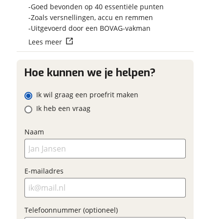
Vraag mijn reser
 contactgegevens
w vraag
Goed bevonden op 40 essentiële punten
aan
Zoals versnellingen, accu en remmen
Uitgevoerd door een BOVAG-vakman
viaBOVAG.nl verwerk
Lees meer
viaBOVAG -
persoonsgegevens om je a
veilig en
goed mogelijk bij de aan
adres
brengen. Lees hier meer o
vertrouwd
Hoe kunnen we je helpen?
privacyverklaring
m
Ik wil graag een proefrit maken
onnummer (optioneel)
Ik heb een vraag
Naam
ladres
raag mijn proefrit
aan
E-mailadres
oonnummer (optioneel)
viaBOVAG.nl verwerkt je
nsgegevens om je aanvraag zo
Telefoonnummer (optioneel)
mogelijk bij de aanbieder te