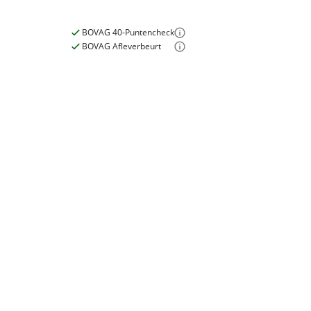
Nieuw of occasion
Nieuw
BOVAG 40-Puntencheck
BOVAG Afleverbeurt
Nieuwe accu
Inbegrepen
Meerprijs
:
€ 0,-
E-bike