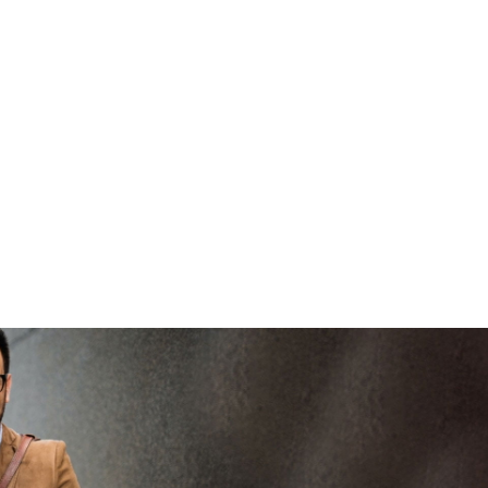
brengen
V
veilig en
Prijs
€ 3.899,-
vertrouwd
BTW/marge
BTW
viaBOVAG -
persoo
Bijtellingspercentage
7 %
veilig en
goed
Nieuwprijs
€ 3.899,-
brenge
vertrouwd