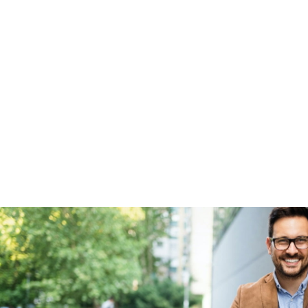
Wat is een nieuwe accu?
Elektrisch?
Ja, E-bike
Accupositie
Frame
Motormerk
Bosch
Type aandrijving
Trapas
Garanties
BOVAG Garantie
Fabrieksgarantie van
toepassing
Fabrieksgarantie
Ja