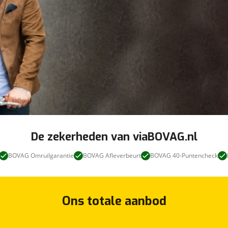
De zekerheden van viaBOVAG.nl
BOVAG Omruilgarantie
BOVAG Afleverbeurt
BOVAG 40-Puntencheck
Ons totale aanbod