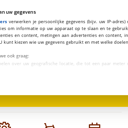
r
Kampeer
van uw gegevens
viaBOVAG.nl verwerkt je persoonsgegevens om je aanvraag zo goed mogelijk bij de aanbieder te brengen. Lees hi
TREK Charter+ 4 Nexus 5 riem 540 Wh Lowstep LICHEN GREEN XL 59cm XL 2026
ers
verwerken je persoonlijke gegevens (bijv. uw IP-adres)
ies om informatie op uw apparaat op te slaan en te gebruik
enties en content, metingen aan advertenties en content, in
 Wh Lowstep
U kunt kiezen wie uw gegevens gebruikt en met welke doelen
n we ook graag:
elen over uw geografische locatie, die tot een paar meter
1
/
1
entificeren door het actief te scannen op specifieke
 persoonlijke gegevens worden verwerkt en stel uw voo
unt uw toestemming op elk moment wijzigen of in
kbare technieken zorgen we voor een betere en meer persoon
en ervoor dat de website goed werkt. Ook gebruiken we anal