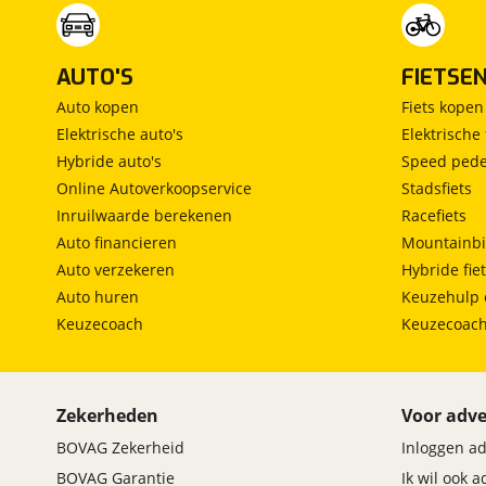
AUTO'S
FIETSE
Auto kopen
Fiets kopen
Elektrische auto's
Elektrische 
Hybride auto's
Speed pede
Online Autoverkoopservice
Stadsfiets
Inruilwaarde berekenen
Racefiets
Auto financieren
Mountainbi
Auto verzekeren
Hybride fie
Auto huren
Keuzehulp 
Keuzecoach
Keuzecoac
Zekerheden
Voor adve
BOVAG Zekerheid
Inloggen a
BOVAG Garantie
Ik wil ook 