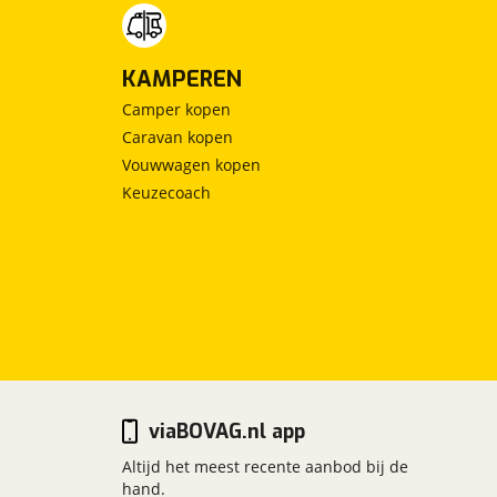
KAMPEREN
Camper kopen
Caravan kopen
Vouwwagen kopen
Keuzecoach
viaBOVAG.nl app
Altijd het meest recente aanbod bij de
hand.