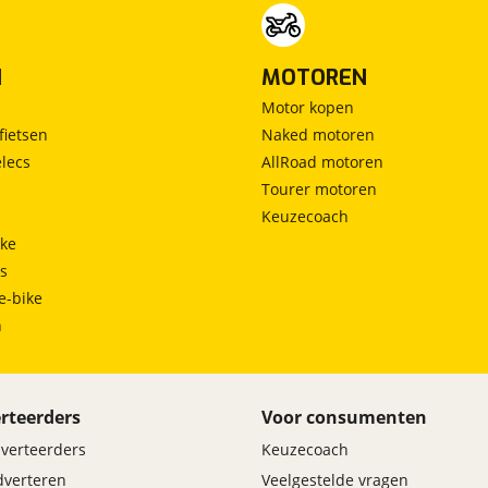
N
MOTOREN
Motor kopen
fietsen
Naked motoren
lecs
AllRoad motoren
Tourer motoren
Keuzecoach
ke
ts
e-bike
h
rteerders
Voor consumenten
dverteerders
Keuzecoach
adverteren
Veelgestelde vragen