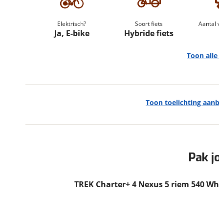
om de site continu te v
technologie die je gedr
Elektrisch?
Soort fiets
Aantal 
weten? Bekijk onze
disc
Ja, E-bike
Hybride fiets
en beperkte analytis
Toon all
voorkeurenpagina
.
Toon toelichting aan
Algemeen
Merk
Trek
Model
Charter+ 4 Nexus 5 riem
540 Wh Lowstep
Pak j
Modeljaar
2026
Soort fiets
Hybride fiets
TREK Charter+ 4 Nexus 5 riem 540 W
Frametype
Unisex
Framehoogte
59 cm
Wielmaat
27 inch