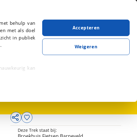
Over viaBOVAG.nl
er meer over in onze
 met behulp van
Accepteren
en met als doel
zicht in publiek
.
Weigeren
 nauwkeurig kan
3.899,-
 eigenschappen
rkeuren in het
trekken in de
lijke ervaring.
Deze Trek staat bij:
ytische cookies
Broekhuis Fietsen Barneveld