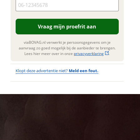
. Lees hier meer over in onze
erstuur mijn vraag
privacyverklaring
.
viaBOVAG.nl verwerkt je
nsgegevens om je aanvraag zo
Vraag mijn proefrit aan
 mogelijk bij de aanbieder te
n. Lees hier meer over in onze
privacyverklaring
.
viaBOVAG.nl verwerkt je persoonsgegevens om je
aanvraag zo goed mogelijk bij de aanbieder te brengen.
Lees hier meer over in onze
privacyverklaring
.
Klopt deze advertentie niet?
Meld een fout.
Wat
Wat is jou
opgevallen?
vervelend
dat je een
Wat klopt er
fout hebt
niet?
ontdekt.
TREK