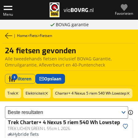
Favorieten
Menu
BOVAG garantie
|
Home
>
Fiets
>
Fietsen
24 fietsen gevonden
Alle tweedehands fietsen inclusief BOVAG Garantie,
Omruilgarantie, Afleverbeurt en 40-Puntencheck
3
Filteren
Opslaan
Trek
Elektriciteit
Charter+ 4 Nexus 5 riem 540 Wh Lowstep
Sorteer resultaten
Trek
Charter+ 4 Nexus 5 riem 540 Wh Lowstep
TREK LICHEN GREEN L 55cm L 2026
Hybride fiets