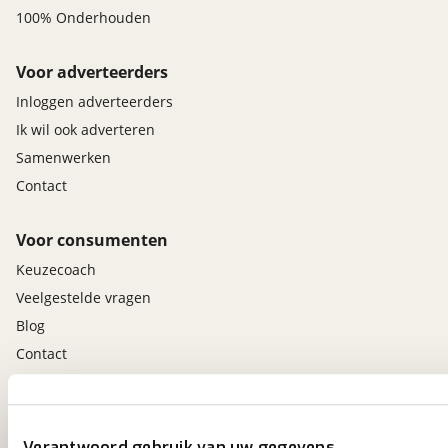
100% Onderhouden
Voor adverteerders
Inloggen adverteerders
Ik wil ook adverteren
Samenwerken
Contact
Voor consumenten
Keuzecoach
Veelgestelde vragen
Blog
Contact
viaBOVAG.nl app
Altijd het meest recente aanbod bij de hand.
Verantwoord gebruik van uw gegevens