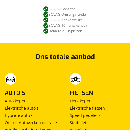
BOVAG Garantie
BOVAG Omruilgarantie
BOVAG Afleverbeurt
BOVAG 40-Puntencheck
Heldere all-in prijzen
Ons totale aanbod
AUTO'S
FIETSEN
Auto kopen
Fiets kopen
Elektrische auto's
Elektrische fietsen
Hybride auto's
Speed pedelecs
Online Autoverkoopservice
Stadsfiets
Inruilwaarde berekenen
Racefiets