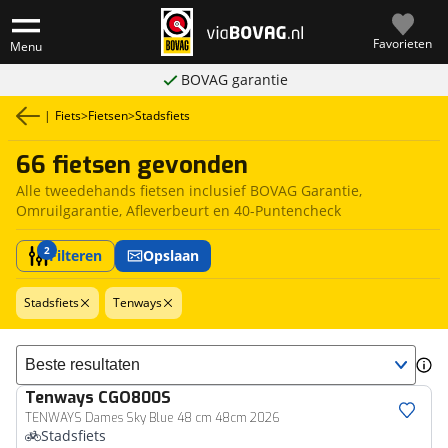
Favorieten
Menu
BOVAG garantie
|
Fiets
>
Fietsen
>
Stadsfiets
66 fietsen gevonden
Alle tweedehands fietsen inclusief BOVAG Garantie,
Omruilgarantie, Afleverbeurt en 40-Puntencheck
2
Filteren
Opslaan
Stadsfiets
Tenways
Sorteer resultaten
Tenways
CGO800S
TENWAYS Dames Sky Blue 48 cm 48cm 2026
Stadsfiets