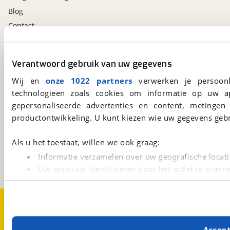
Blog
Contact
viaBOVAG.nl app
Verantwoord gebruik van uw gegevens
Altijd het meest recente aanbod bij de hand.
Wij en
onze 1022 partners
verwerken je persoonl
Download 'm nu.
technologieën zoals cookies om informatie op uw a
gepersonaliseerde advertenties en content, metingen
productontwikkeling. U kunt kiezen wie uw gegevens gebr
viaBOVAG.nl
Kosterijland
15
Als u het toestaat, willen we ook graag:
3981 AJ
Bunnik
Informatie verzamelen over uw geografische locati
Een initiatief van
BOVAG
Uw apparaat identificeren door het actief te scann
Lees meer over hoe uw persoonlijke gegevens worden ve
U kunt uw toestemming op elk moment wijzigen of intrekk
Over viaBOVAG.nl
Disclaimer- en Privacyverklaring
Cookievoorkeuren
Vacatures
Met cookies en vergelijkbare technieken zorgen we voor 