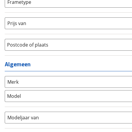
Frametype
BMX / Freestyle fiets
(
0
)
Dames
(
14
)
Crosshybride
(
0
)
Dames monotube
(
0
)
Prijs van
Cruiserfiets
(
0
)
Heren
(
4
)
Hybride fiets
(
2
)
Jongens
(
0
)
Jeugdfiets
(
0
)
Lage instap
Postcode of plaats
(
0
)
Kinderfiets
(
0
)
Meisjes
(
0
)
Ligfiets
(
0
)
Mixed
(
0
)
Algemeen
Mountainbike
(
0
)
Unisex
(
48
)
Overig
(
0
)
Racefiets
(
0
)
Merk
Stadsfiets
(
66
)
Model
Tandem
(
0
)
Vouwfiets
(
0
)
Modeljaar van