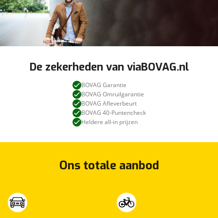
De zekerheden van viaBOVAG.nl
BOVAG Garantie
BOVAG Omruilgarantie
BOVAG Afleverbeurt
BOVAG 40-Puntencheck
Heldere all-in prijzen
Ons totale aanbod