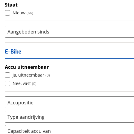
Staat
Nieuw
(
66
)
Aangeboden sinds
E-Bike
Accu uitneembaar
Ja, uitneembaar
(
0
)
Nee, vast
(
0
)
Accupositie
Bagagedrager
(
0
)
Type aandrijving
Frame
(
0
)
Achterwiel
(
44
)
Vloer
(
0
)
Capaciteit accu van