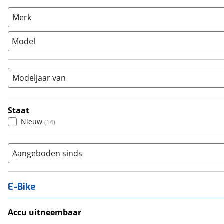
Racefiets
(
0
)
Merk
Stadsfiets
(
13
)
Model
Tandem
(
0
)
Vouwfiets
(
0
)
Modeljaar van
Staat
Nieuw
(
14
)
Aangeboden sinds
E-Bike
Accu uitneembaar
Ja, uitneembaar