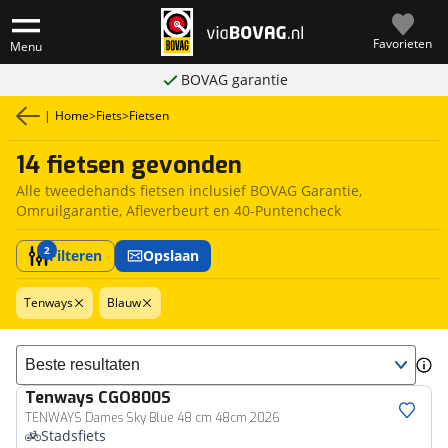
Favorieten
Menu
BOVAG garantie
|
Home
>
Fiets
>
Fietsen
14 fietsen gevonden
Alle tweedehands fietsen inclusief BOVAG Garantie,
Omruilgarantie, Afleverbeurt en 40-Puntencheck
2
Filteren
Opslaan
Tenways
Blauw
Sorteer resultaten
Tenways
CGO800S
TENWAYS Dames Sky Blue 48 cm 48cm 2026
Stadsfiets