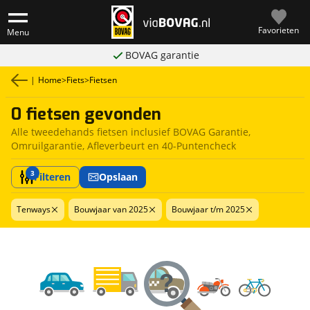
Favorieten
Menu
BOVAG garantie
|
Home
>
Fiets
>
Fietsen
0 fietsen gevonden
Alle tweedehands fietsen inclusief BOVAG Garantie,
Omruilgarantie, Afleverbeurt en 40-Puntencheck
3
Filteren
Opslaan
Tenways
Bouwjaar van 2025
Bouwjaar t/m 2025