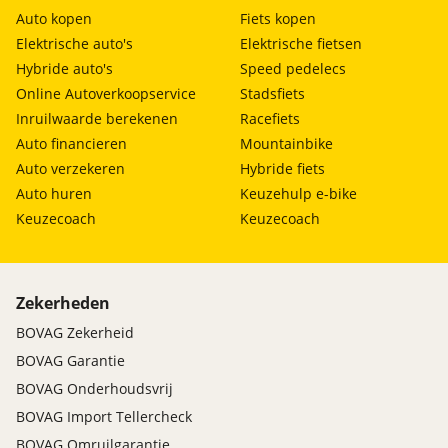
Auto kopen
Fiets kopen
Elektrische auto's
Elektrische fietsen
Hybride auto's
Speed pedelecs
Online Autoverkoopservice
Stadsfiets
Inruilwaarde berekenen
Racefiets
Auto financieren
Mountainbike
Auto verzekeren
Hybride fiets
Auto huren
Keuzehulp e-bike
Keuzecoach
Keuzecoach
Zekerheden
BOVAG Zekerheid
BOVAG Garantie
BOVAG Onderhoudsvrij
BOVAG Import Tellercheck
BOVAG Omruilgarantie