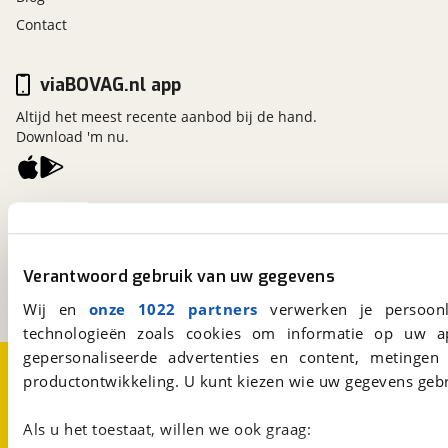
Contact
viaBOVAG.nl app
Altijd het meest recente aanbod bij de hand.
Download 'm nu.
viaBOVAG.nl
Kosterijland
15
3981 AJ
Bunnik
Verantwoord gebruik van uw gegevens
Een initiatief van
BOVAG
Wij en
onze 1022 partners
verwerken je persoonl
technologieën zoals cookies om informatie op uw a
gepersonaliseerde advertenties en content, metingen
Over viaBOVAG.nl
Disclaimer- en Privacyverklaring
productontwikkeling. U kunt kiezen wie uw gegevens gebr
Cookievoorkeuren
Vacatures
Als u het toestaat, willen we ook graag: