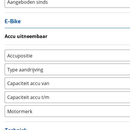
Aangeboden sinds
E-Bike
Accu uitneembaar
Ja, uitneembaar
(
0
)
Nee, vast
(
0
)
Accupositie
Bagagedrager
(
0
)
Type aandrijving
Frame
(
0
)
Achterwiel
(
0
)
Vloer
(
0
)
Capaciteit accu van
Trapas
(
0
)
Achterbank
(
0
)
Voorwiel
(
0
)
Capaciteit accu t/m
Kofferbak
(
0
)
Overig
(
0
)
Motormerk
Bosch
(
0
)
Yamaha
(
0
)