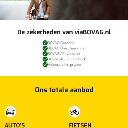
De zekerheden van viaBOVAG.nl
BOVAG Garantie
BOVAG Omruilgarantie
BOVAG Afleverbeurt
BOVAG 40-Puntencheck
Heldere all-in prijzen
Ons totale aanbod
AUTO'S
FIETSEN