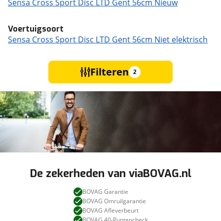
Sensa Cross Sport Disc LTD Gent 56cm Nieuw
Voertuigsoort
Sensa Cross Sport Disc LTD Gent 56cm Niet elektrisch
Filteren
2
De zekerheden van viaBOVAG.nl
BOVAG Garantie
BOVAG Omruilgarantie
BOVAG Afleverbeurt
BOVAG 40-Puntencheck