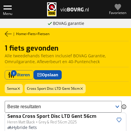
Favorieten
Menu
BOVAG garantie
|
Home
>
Fiets
>
Fietsen
1 fiets gevonden
Alle tweedehands fietsen inclusief BOVAG Garantie,
Omruilgarantie, Afleverbeurt en 40-Puntencheck
2
Filteren
Opslaan
Sensa
Cross Sport Disc LTD Gent 56cm
Sorteer resultaten
Sensa
Cross Sport Disc LTD Gent 56cm
Heren Matt Black + Grey & Red 56cm 2025
Hybride fiets