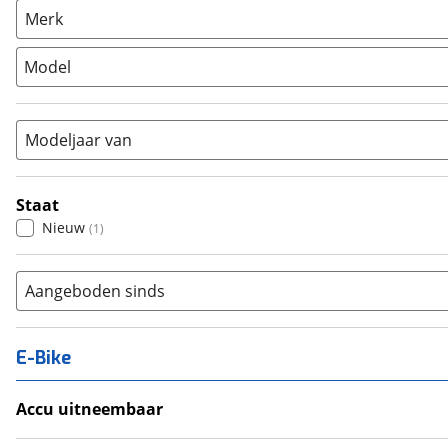
Racefiets
(
0
)
Merk
Stadsfiets
(
0
)
Model
Tandem
(
0
)
Vouwfiets
(
0
)
Modeljaar van
Staat
Nieuw
(
1
)
Aangeboden sinds
E-Bike
Accu uitneembaar
Ja, uitneembaar
(
0
)