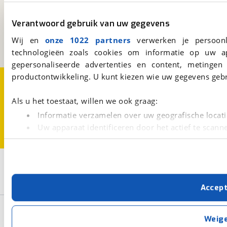
viaBOVAG.nl
Kosterijland
15
Verantwoord gebruik van uw gegevens
3981 AJ
Bunnik
Een initiatief van
Wij en
onze 1022 partners
verwerken je persoonl
BOVAG
technologieën zoals cookies om informatie op uw a
gepersonaliseerde advertenties en content, metingen
productontwikkeling. U kunt kiezen wie uw gegevens gebr
Over viaBOVAG.nl
Disclaimer- en Privacyverklaring
Cookievoorkeuren
Vacatures
Als u het toestaat, willen we ook graag:
Informatie verzamelen over uw geografische locati
Uw apparaat identificeren door het actief te scann
Lees meer over hoe uw persoonlijke gegevens worden ve
U kunt uw toestemming op elk moment wijzigen of intrekk
2
Opslaan
Met cookies en vergelijkbare technieken zorgen we voor 
Sensa
Cross Sport Disc LTD Gent 56cm
Accep
cookies zorgen ervoor dat de website goed werkt. Ook g
verbeteren. We tonen je graag relevante advertenties e
Basisgegevens
buiten onze website volgt – uiteraard op anonie
Weig
privacyverklaring
. Als je weigert, plaatsen we alleen f