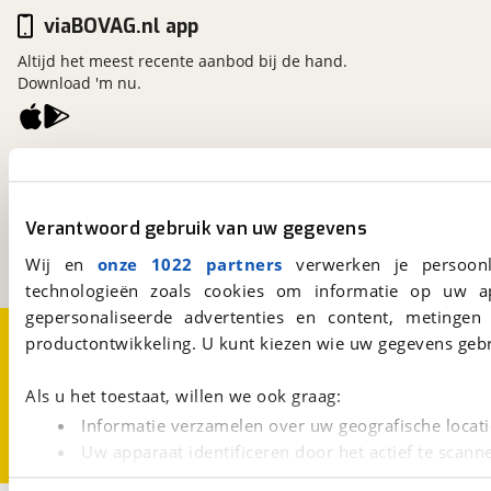
viaBOVAG.nl app
Altijd het meest recente aanbod bij de hand.
Download 'm nu.
viaBOVAG.nl
Kosterijland
15
3981 AJ
Bunnik
Verantwoord gebruik van uw gegevens
Een initiatief van
BOVAG
Wij en
onze 1022 partners
verwerken je persoonl
technologieën zoals cookies om informatie op uw a
gepersonaliseerde advertenties en content, metingen
Over viaBOVAG.nl
Disclaimer- en Privacyverklaring
productontwikkeling. U kunt kiezen wie uw gegevens gebr
Cookievoorkeuren
Vacatures
Als u het toestaat, willen we ook graag:
Informatie verzamelen over uw geografische locati
Uw apparaat identificeren door het actief te scann
Lees meer over hoe uw persoonlijke gegevens worden ve