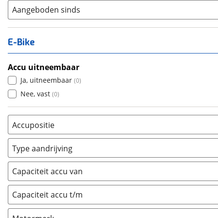
Aangeboden sinds
E-Bike
Accu uitneembaar
Ja, uitneembaar
(
0
)
Nee, vast
(
0
)
Accupositie
Bagagedrager
(
0
)
Type aandrijving
Frame
(
0
)
Achterwiel
(
0
)
Vloer
(
0
)
Capaciteit accu van
Trapas
(
0
)
Achterbank
(
0
)
Voorwiel
(
0
)
Capaciteit accu t/m
Kofferbak
(
0
)
Overig
(
0
)