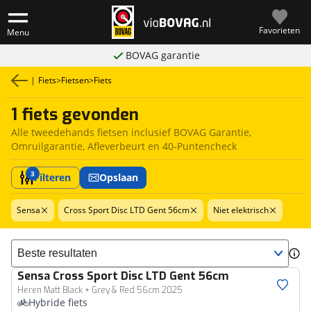
Favorieten
Menu
BOVAG garantie
|
Fiets
>
Fietsen
>
Fiets
1 fiets gevonden
Alle tweedehands fietsen inclusief BOVAG Garantie,
Omruilgarantie, Afleverbeurt en 40-Puntencheck
3
Filteren
Opslaan
Sensa
Cross Sport Disc LTD Gent 56cm
Niet elektrisch
Sorteer resultaten
Sensa
Cross Sport Disc LTD Gent 56cm
Heren Matt Black + Grey & Red 56cm 2025
Hybride fiets