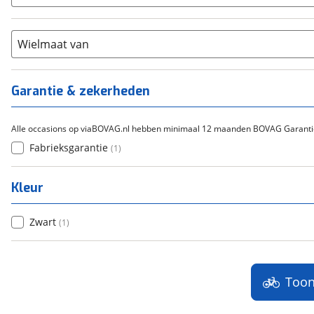
Chroom-molybdeen
(
0
)
21+
(
1
)
Scandium
(
0
)
Staal
Wielmaat van
(
0
)
Tica
(
0
)
Titanium
(
0
)
Garantie & zekerheden
Alle occasions op viaBOVAG.nl hebben minimaal 12 maanden BOVAG Garanti
Fabrieksgarantie
(
1
)
Kleur
Zwart
(
1
)
Too