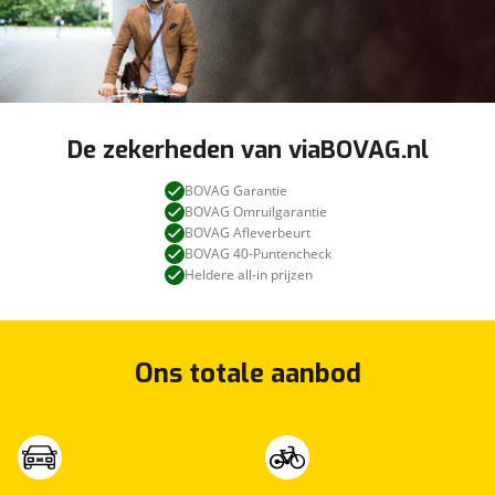
De zekerheden van viaBOVAG.nl
BOVAG Garantie
BOVAG Omruilgarantie
BOVAG Afleverbeurt
BOVAG 40-Puntencheck
Heldere all-in prijzen
Ons totale aanbod