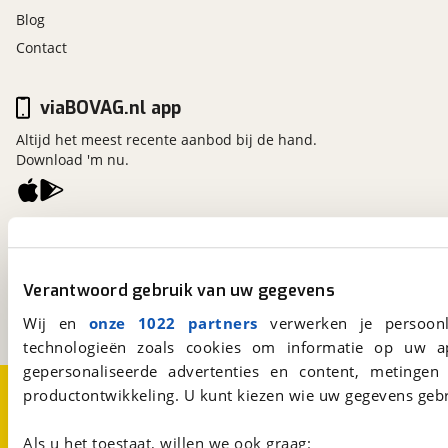
Blog
Contact
viaBOVAG.nl app
Altijd het meest recente aanbod bij de hand.
Download 'm nu.
viaBOVAG.nl
Kosterijland
15
3981 AJ
Bunnik
Verantwoord gebruik van uw gegevens
Een initiatief van
BOVAG
Wij en
onze 1022 partners
verwerken je persoonl
technologieën zoals cookies om informatie op uw a
gepersonaliseerde advertenties en content, metingen
Over viaBOVAG.nl
Disclaimer- en Privacyverklaring
productontwikkeling. U kunt kiezen wie uw gegevens gebr
Cookievoorkeuren
Vacatures
Als u het toestaat, willen we ook graag: