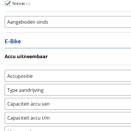
Nieuw
(
1
)
Aangeboden sinds
E-Bike
Accu uitneembaar
Ja, uitneembaar
(
0
)
Nee, vast
(
0
)
Accupositie
Bagagedrager
(
0
)
Type aandrijving
Frame
(
0
)
Achterwiel
(
0
)
Vloer
(
0
)
Capaciteit accu van
Trapas
(
0
)
Achterbank
(
0
)
Voorwiel
(
0
)
Capaciteit accu t/m
Kofferbak
(
0
)
Overig
(
0
)