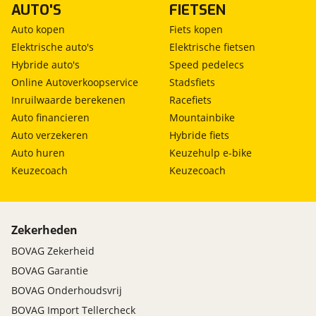
AUTO'S
FIETSEN
Auto kopen
Fiets kopen
Elektrische auto's
Elektrische fietsen
Hybride auto's
Speed pedelecs
Online Autoverkoopservice
Stadsfiets
Inruilwaarde berekenen
Racefiets
Auto financieren
Mountainbike
Auto verzekeren
Hybride fiets
Auto huren
Keuzehulp e-bike
Keuzecoach
Keuzecoach
Zekerheden
BOVAG Zekerheid
BOVAG Garantie
BOVAG Onderhoudsvrij
BOVAG Import Tellercheck