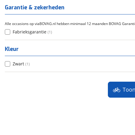
Titanium
(
0
)
Garantie & zekerheden
Alle occasions op viaBOVAG.nl hebben minimaal 12 maanden BOVAG Garanti
Fabrieksgarantie
(
1
)
Kleur
Zwart
(
1
)
Too