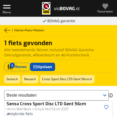
Favorieten
Menu
BOVAG garantie
|
Home
>
Fiets
>
Fietsen
1 fiets gevonden
Alle tweedehands fietsen inclusief BOVAG Garantie,
Omruilgarantie, Afleverbeurt en 40-Puntencheck
3
Filteren
Opslaan
Sensa
Nieuw
Cross Sport Disc LTD Gent 56cm
Sorteer resultaten
Sensa
Cross Sport Disc LTD Gent 56cm
Heren Matt Black + Grey & Red 56cm 2025
Hybride fiets