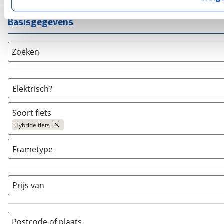
privacyverklaring
. Als je weigert, plaatsen we alleen f
kun je later altijd aanpassen via de
voorkeurenpagina
.
Basisgegevens
Zoeken
Elektrisch?
Niet elektrisch
(
2
)
Soort fiets
Ja, E-bike
(
8
)
Hybride fiets
Ja, High-speed
(
0
)
Bakfiets
(
0
)
Frametype
BMX / Freestyle fiets
(
0
)
Dames
(
4
)
Crosshybride
(
0
)
Dames monotube
(
0
)
Prijs van
Cruiserfiets
(
0
)
Heren
(
4
)
Hybride fiets
(
10
)
Jongens
(
0
)
Jeugdfiets
(
0
)
Lage instap
Postcode of plaats
(
0
)