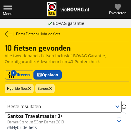
Favorieten
Menu
BOVAG garantie
|
Fiets
>
Fietsen
>
Hybride fiets
10 fietsen gevonden
Alle tweedehands fietsen inclusief BOVAG Garantie,
Omruilgarantie, Afleverbeurt en 40-Puntencheck
2
Filteren
Opslaan
Hybride fiets
Santos
Sorteer resultaten
Santos
Travelmaster 3+
Dames Stardust 53cm Dames 2019
Hybride fiets