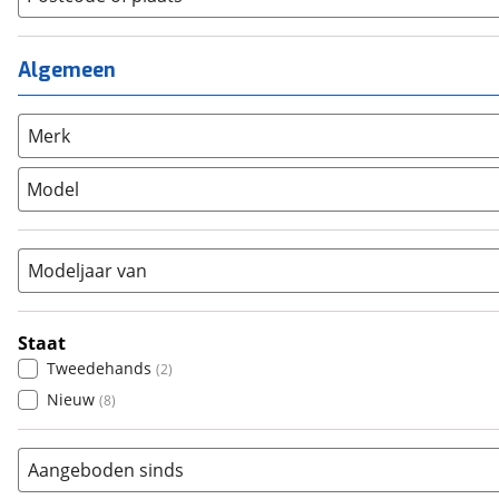
Kinderfiets
(
0
)
Meisjes
(
0
)
Ligfiets
(
0
)
Mixed
(
1
)
Algemeen
Mountainbike
(
0
)
Unisex
(
1
)
Overig
(
0
)
Racefiets
(
2
)
Merk
Stadsfiets
(
0
)
Model
Tandem
(
0
)
Vouwfiets
(
0
)
Modeljaar van
Staat
Tweedehands
(
2
)
Nieuw
(
8
)
Aangeboden sinds