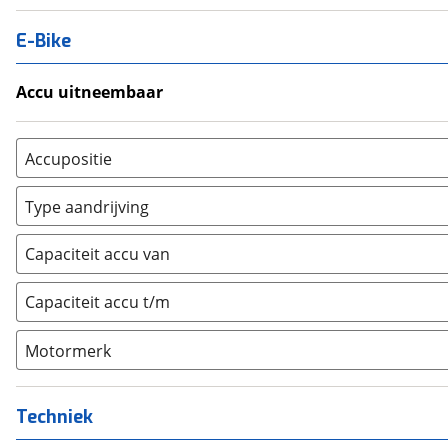
E-Bike
Accu uitneembaar
Ja, uitneembaar
(
0
)
Nee, vast
(
0
)
Accupositie
Bagagedrager
(
0
)
Type aandrijving
Frame
(
0
)
Achterwiel
(
0
)
Vloer
(
0
)
Capaciteit accu van
Trapas
(
0
)
Achterbank
(
0
)
Voorwiel
(
0
)
Capaciteit accu t/m
Kofferbak
(
0
)
Overig
(
0
)
Motormerk
Bosch
(
0
)
Yamaha
(
0
)
Techniek
Stromer
(
0
)