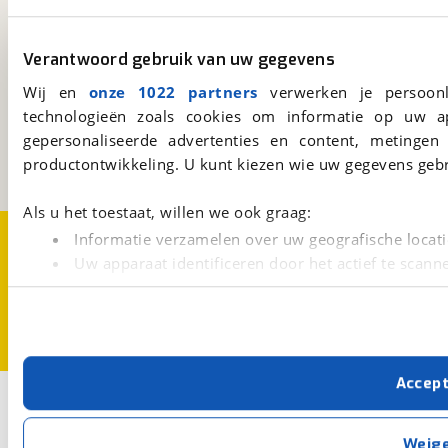
Download 'm nu.
Verantwoord gebruik van uw gegevens
viaBOVAG.nl
Wij en
onze 1022 partners
verwerken je persoonl
Kosterijland
15
technologieën zoals cookies om informatie op uw a
3981 AJ
Bunnik
gepersonaliseerde advertenties en content, metingen
Een initiatief van
productontwikkeling. U kunt kiezen wie uw gegevens gebr
BOVAG
Als u het toestaat, willen we ook graag:
Over viaBOVAG.nl
Disclaimer- en Privacyverklaring
Informatie verzamelen over uw geografische locati
Cookievoorkeuren
Vacatures
Uw apparaat identificeren door het actief te scann
Lees meer over hoe uw persoonlijke gegevens worden ve
U kunt uw toestemming op elk moment wijzigen of intrekk
Met cookies en vergelijkbare technieken zorgen we voor 
Accep
cookies zorgen ervoor dat de website goed werkt. Ook g
2
Opslaan
verbeteren. We tonen je graag relevante advertenties e
buiten onze website volgt – uiteraard op anonie
Hybride fiets
Santos
Weig