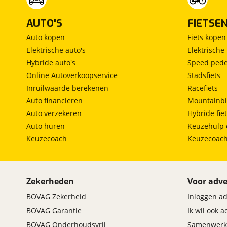
AUTO'S
FIETSE
Auto kopen
Fiets kopen
Elektrische auto's
Elektrische 
Hybride auto's
Speed pede
Online Autoverkoopservice
Stadsfiets
Inruilwaarde berekenen
Racefiets
Auto financieren
Mountainbi
Auto verzekeren
Hybride fie
Auto huren
Keuzehulp 
Keuzecoach
Keuzecoac
Zekerheden
Voor adve
BOVAG Zekerheid
Inloggen a
BOVAG Garantie
Ik wil ook 
BOVAG Onderhoudsvrij
Samenwerk