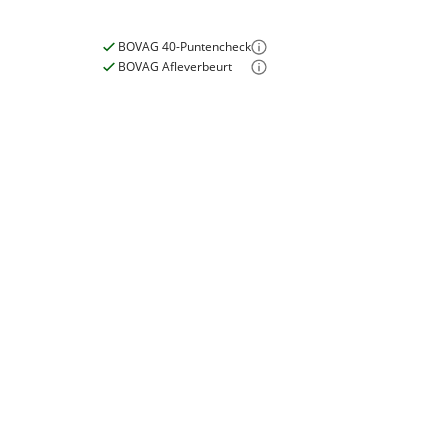
Nieuw of occasion
Nieuw
BOVAG 40-Puntencheck
BOVAG Afleverbeurt
E-bike
Elektrisch?
Ja, E-bike