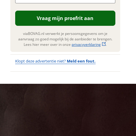
ngen. Lees hier meer over in onze
Verstuur mijn vraag
privacyverklaring
.
Vraag mijn proefrit aan
viaBOVAG.nl verwerkt je
soonsgegevens om je aanvraag zo
oed mogelijk bij de aanbieder te
viaBOVAG.nl verwerkt je persoonsgegevens om je
ngen. Lees hier meer over in onze
aanvraag zo goed mogelijk bij de aanbieder te brengen.
privacyverklaring
.
Lees hier meer over in onze
privacyverklaring
.
Klopt deze advertentie niet?
Meld een fout.
Wat
Wat is jou
opgevallen?
vervelend
dat je een
Wat klopt er
fout hebt
niet?
ontdekt.
Santos
Kan je ons nog
Travelmaster