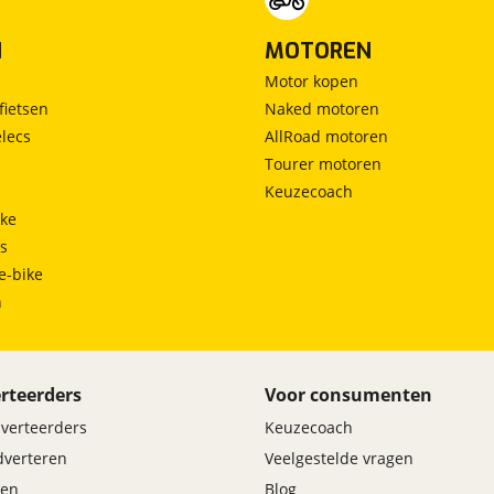
N
MOTOREN
Motor kopen
fietsen
Naked motoren
lecs
AllRoad motoren
Tourer motoren
Keuzecoach
ke
ts
e-bike
h
rteerders
Voor consumenten
dverteerders
Keuzecoach
adverteren
Veelgestelde vragen
en
Blog