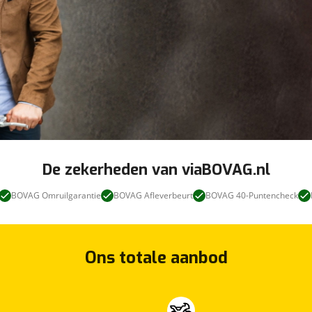
De zekerheden van viaBOVAG.nl
BOVAG Omruilgarantie
BOVAG Afleverbeurt
BOVAG 40-Puntencheck
Ons totale aanbod