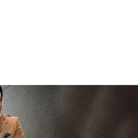
bre
vertrouwd
viaBOVAG -
per
veilig en
g
bre
vertrouwd