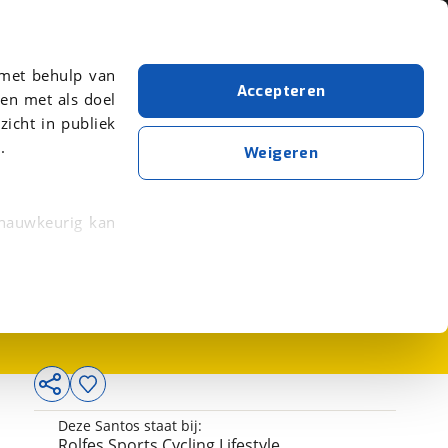
Over viaBOVAG.nl
er meer over in onze
 met behulp van
Accepteren
en met als doel
zicht in publiek
.
Weigeren
 nauwkeurig kan
9.716,-
 eigenschappen
rkeuren in het
trekken in de
lijke ervaring.
Deze Santos staat bij:
ytische cookies
Rolfes Sports Cycling Lifestyle