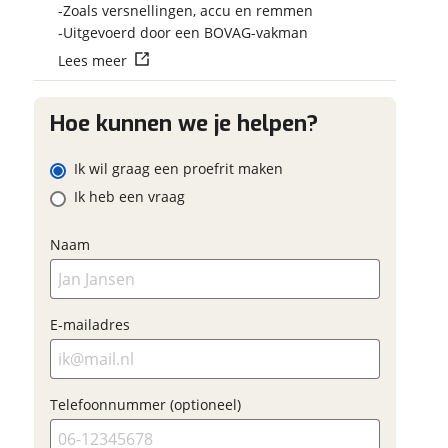
Vraag mijn reser
Zoals versnellingen, accu en remmen
uw contactgegevens
uw vraag
aan
Uitgevoerd door een BOVAG-vakman
ag
am
Lees meer
viaBOVAG.nl verwerk
viaBOVAG -
persoonsgegevens om je a
veilig en
Hoe kunnen we je helpen?
goed mogelijk bij de aan
ailadres
brengen. Lees hier meer o
vertrouwd
privacyverklaring
Ik wil graag een proefrit maken
am
Ik heb een vraag
efoonnummer (optioneel)
Naam
ailadres
Vraag mijn proefrit
E-mailadres
aan
efoonnummer (optioneel)
viaBOVAG.nl verwerkt je
Telefoonnummer (optioneel)
soonsgegevens om je aanvraag zo
oed mogelijk bij de aanbieder te