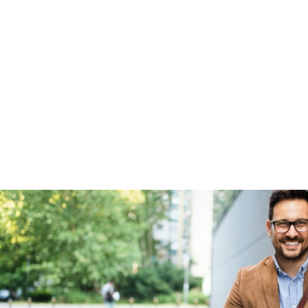
Garanties
BOVAG Garantie
Fabrieksgarantie van
toepassing
Fabrieksgarantie
Ja