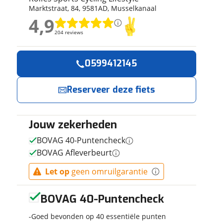
Marktstraat
,
84
,
9581AD
,
Musselkanaal
ruiken daarvoor
4,9
eme basis. Meer
4,9
lleen functionele
204 reviews
204 reviews
passen via de
Geen reviews gevonden
0599412145
Reserveer
Jouw contactgeg
nu!
Reserveer deze fiets
Naam
Ik heb
interesse in
Jouw zekerheden
E-mailadres
Santos
BOVAG 40-Puntencheck
Travelmaster
BOVAG Afleverbeurt
3+ PX
ROHLOFF
Rolfes Sports
Let op
geen omruilgarantie
Telefoonnummer (opti
GatesBelt
Cycling
Lifestyle
Dames
neemt
Stardust
BOVAG 40-Puntencheck
snel contact met
53cm Dames
je op.
2023
Goed bevonden op 40 essentiële punten