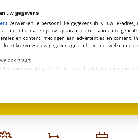
r
Kampeer
van uw gegevens
3cm Dames 2023
viaBOVAG.nl verwerkt je persoonsgegevens om je aanvraag zo goed mogelijk bij de aanbieder te brengen. Lees hi
Santos Travelmaster 3+ PX ROHLOFF GatesBelt Dames Stardust 53cm Dames 2023
ers
verwerken je persoonlijke gegevens (bijv. uw IP-adres)
s
ies om informatie op uw apparaat op te slaan en te gebruik
enties en content, metingen aan advertenties en content, in
FF GatesBelt
U kunt kiezen wie uw gegevens gebruikt en met welke doelen
n we ook graag:
elen over uw geografische locatie, die tot een paar meter
1
/
1
entificeren door het actief te scannen op specifieke
 persoonlijke gegevens worden verwerkt en stel uw voo
unt uw toestemming op elk moment wijzigen of in
kbare technieken zorgen we voor een betere en meer persoon
en ervoor dat de website goed werkt. Ook gebruiken we anal