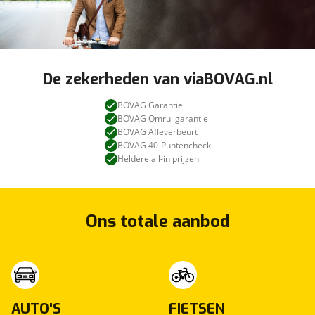
De zekerheden van viaBOVAG.nl
BOVAG Garantie
BOVAG Omruilgarantie
BOVAG Afleverbeurt
BOVAG 40-Puntencheck
Heldere all-in prijzen
Ons totale aanbod
AUTO'S
FIETSEN