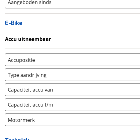
Aangeboden sinds
E-Bike
Accu uitneembaar
Ja, uitneembaar
(
0
)
Nee, vast
(
0
)
Accupositie
Bagagedrager
(
0
)
Type aandrijving
Frame
(
0
)
Achterwiel
(
0
)
Vloer
(
0
)
Capaciteit accu van
Trapas
(
0
)
Achterbank
(
0
)
Voorwiel
(
0
)
Capaciteit accu t/m
Kofferbak
(
0
)
Overig
(
0
)
Motormerk
Bosch
(
0
)
Yamaha
(
0
)