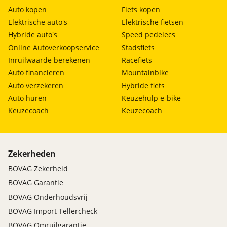
Auto kopen
Fiets kopen
Elektrische auto's
Elektrische fietsen
Hybride auto's
Speed pedelecs
Online Autoverkoopservice
Stadsfiets
Inruilwaarde berekenen
Racefiets
Auto financieren
Mountainbike
Auto verzekeren
Hybride fiets
Auto huren
Keuzehulp e-bike
Keuzecoach
Keuzecoach
Zekerheden
BOVAG Zekerheid
BOVAG Garantie
BOVAG Onderhoudsvrij
BOVAG Import Tellercheck
BOVAG Omruilgarantie