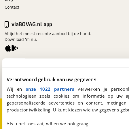
Contact
viaBOVAG.nl app
Altijd het meest recente aanbod bij de hand.
Download 'm nu.
viaBOVAG.nl
Kosterijland
15
3981 AJ
Bunnik
Verantwoord gebruik van uw gegevens
Een initiatief van
BOVAG
Wij en
onze 1022 partners
verwerken je persoonl
technologieën zoals cookies om informatie op uw a
gepersonaliseerde advertenties en content, metingen
Over viaBOVAG.nl
Disclaimer- en Privacyverklaring
productontwikkeling. U kunt kiezen wie uw gegevens gebr
Cookievoorkeuren
Vacatures
Als u het toestaat, willen we ook graag: