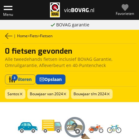
Favorieten
Menu
BOVAG garantie
|
Home
>
Fiets
>
Fietsen
0 fietsen gevonden
Alle tweedehands fietsen inclusief BOVAG Garantie,
Omruilgarantie, Afleverbeurt en 40-Puntencheck
3
Filteren
Opslaan
Santos
Bouwjaar van 2024
Bouwjaar t/m 2024