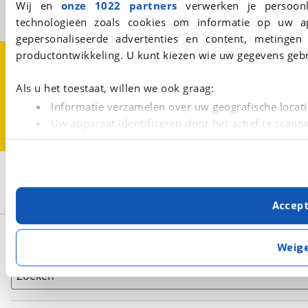
Wij en
onze 1022 partners
verwerken je persoonl
BOVAG
technologieën zoals cookies om informatie op uw a
gepersonaliseerde advertenties en content, metingen
productontwikkeling. U kunt kiezen wie uw gegevens gebr
Over viaBOVAG.nl
Disclaimer- en Privacyverklaring
Cookievoorkeuren
Vacatures
Als u het toestaat, willen we ook graag:
Informatie verzamelen over uw geografische locati
Uw apparaat identificeren door het actief te scann
Lees meer over hoe uw persoonlijke gegevens worden ve
U kunt uw toestemming op elk moment wijzigen of intrekk
2
Opslaan
Met cookies en vergelijkbare technieken zorgen we voor 
Mihatra
Tweedehands
Accep
cookies zorgen ervoor dat de website goed werkt. Ook g
verbeteren. We tonen je graag relevante advertenties e
Basisgegevens
buiten onze website volgt – uiteraard op anonie
Weig
privacyverklaring
. Als je weigert, plaatsen we alleen f
kun je later altijd aanpassen via de
voorkeurenpagina
.
Zoeken