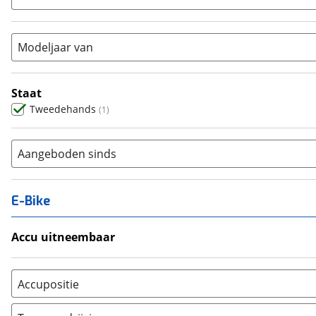
Vouwfiets
(
0
)
Modeljaar van
Staat
Tweedehands
(
1
)
Aangeboden sinds
E-Bike
Accu uitneembaar
Ja, uitneembaar
(
0
)
Nee, vast
(
0
)
Accupositie
Bagagedrager
(
0
)