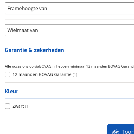
Gazelle
(
0
)
Carbon
(
0
)
15-20
Framehoogte van
(
0
)
Cortina
(
0
)
Chroom-molybdeen
(
0
)
21+
(
0
)
Flyer
(
0
)
Scandium
(
0
)
Overig
(
0
)
Staal
Wielmaat van
(
0
)
Tica
(
0
)
Titanium
(
0
)
Garantie & zekerheden
Alle occasions op viaBOVAG.nl hebben minimaal 12 maanden BOVAG Garanti
12 maanden BOVAG Garantie
(
1
)
Kleur
Zwart
(
1
)
Too