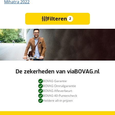
Mihatra 2022
Filteren
2
De zekerheden van viaBOVAG.nl
BOVAG Garantie
BOVAG Omruilgarantie
BOVAG Afleverbeurt
BOVAG 40-Puntencheck
Heldere all-in prijzen