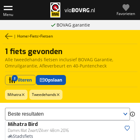
Favorieten
Menu
BOVAG garantie
|
Home
>
Fiets
>
Fietsen
1 fiets gevonden
Alle tweedehands fietsen inclusief BOVAG Garantie,
Omruilgarantie, Afleverbeurt en 40-Puntencheck
2
Filteren
Opslaan
Mihatra
Tweedehands
Sorteer resultaten
Mihatra
Bird
Dames Mat Zwart/Zilver 48cm 2016
Stadsfiets