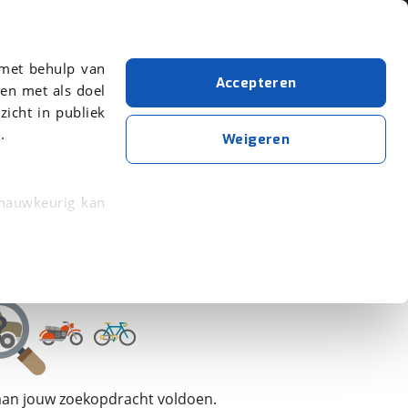
Over viaBOVAG.nl
 met behulp van
Accepteren
en met als doel
zicht in publiek
.
Mihatra
Bouwjaar van 2024
Bouwjaar t/m 2024
Weigeren
Wis alle filters
Zoekopdracht opslaan
 nauwkeurig kan
 eigenschappen
rkeuren in het
trekken in de
lijke ervaring.
 aan jouw zoekopdracht voldoen.
ytische cookies