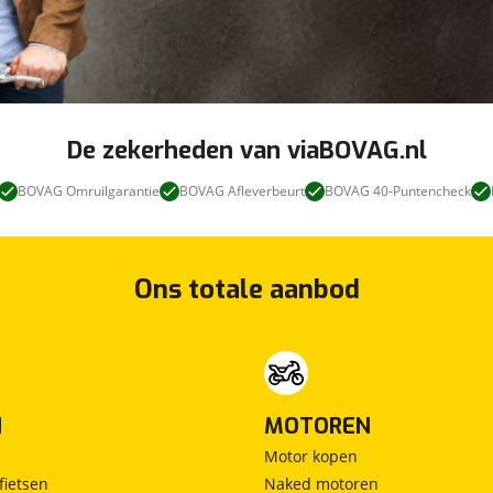
De zekerheden van viaBOVAG.nl
BOVAG Omruilgarantie
BOVAG Afleverbeurt
BOVAG 40-Puntencheck
Ons totale aanbod
N
MOTOREN
Motor kopen
fietsen
Naked motoren