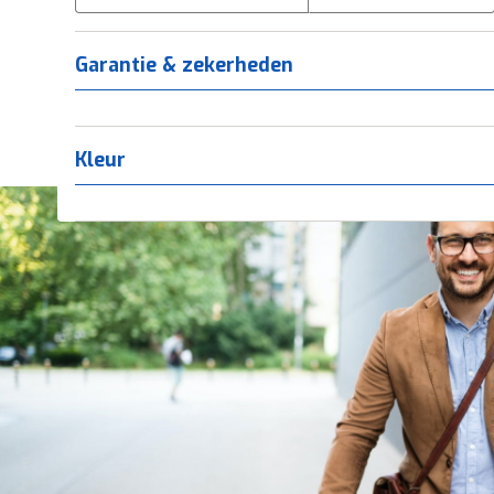
Tica
(
0
)
Titanium
(
0
)
Garantie & zekerheden
Kleur