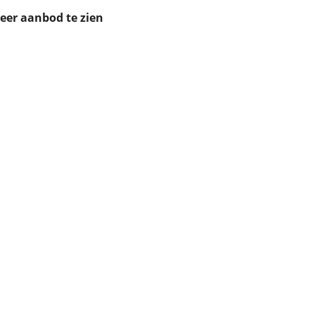
ruiken daarvoor
meer aanbod te zien
eme basis. Meer
lleen functionele
passen via de