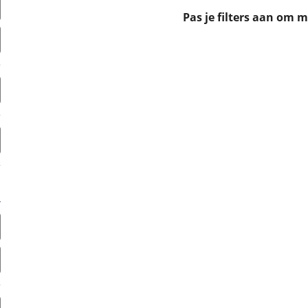
erbeteren. We tonen je graag relevante advertenties en geb
Pas je filters aan om 
ag op en buiten onze website volgt – uiteraard op anoni
laimer en privacyverklaring
. Als je weigert, plaatsen we a
che cookies. Je voorkeuren kun je later altijd aan