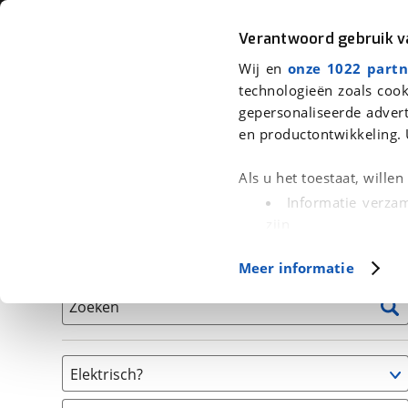
Auto
Fiets
Moto
Verantwoord gebruik 
Wij en
onze 1022 partn
<
Terug
|
Home
>
Fiets
>
Fietsen
technologieën zoals cook
gepersonaliseerde advert
We hebben 0 fietsen voor je gevon
en productontwikkeling. 
Alle tweedehands fietsen inclusief BOVAG Garantie, 
Als u het toestaat, wille
en 40-Puntencheck
Informatie verzam
zijn
Uw apparaat id
Basisgegevens
Meer informatie
(fingerprinting)
Lees meer over hoe uw
Zoeken
detailgedeelte
in. U k
Cookieverklaring.
Elektrisch?
Met cookies en vergelij
Niet elektrisch
Functionele cookies zorg
(
0
)