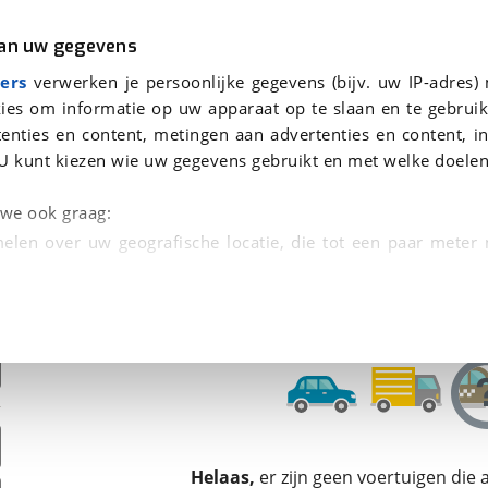
r
Kampeer
van uw gegevens
ers
verwerken je persoonlijke gegevens (bijv. uw IP-adres)
ies om informatie op uw apparaat op te slaan en te gebruik
enties en content, metingen aan advertenties en content, in
den
U kunt kiezen wie uw gegevens gebruikt en met welke doelen
Omruilgarantie, Afleverbeurt
n we ook graag:
elen over uw geografische locatie, die tot een paar meter
entificeren door het actief te scannen op specifieke
 persoonlijke gegevens worden verwerkt en stel uw voo
unt uw toestemming op elk moment wijzigen of in
kbare technieken zorgen we voor een betere en meer persoon
Helaas,
er zijn geen voertuigen die
en ervoor dat de website goed werkt. Ook gebruiken we anal