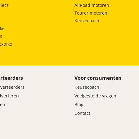
lecs
AllRoad motoren
Tourer motoren
Keuzecoach
ke
ts
e-bike
h
rteerders
Voor consumenten
dverteerders
Keuzecoach
adverteren
Veelgestelde vragen
en
Blog
Contact