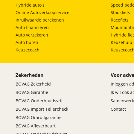
Hybride auto's
Speed pede
Online Autoverkoopservice
Stadsfiets
Inruilwaarde berekenen
Racefiets
Auto financieren
Mountainbi
Auto verzekeren
Hybride fie
Auto huren
Keuzehulp 
Keuzecoach
Keuzecoac
Zekerheden
Voor adve
BOVAG Zekerheid
Inloggen a
BOVAG Garantie
Ik wil ook 
BOVAG Onderhoudsvrij
Samenwerk
BOVAG Import Tellercheck
Contact
BOVAG Omruilgarantie
BOVAG Afleverbeurt