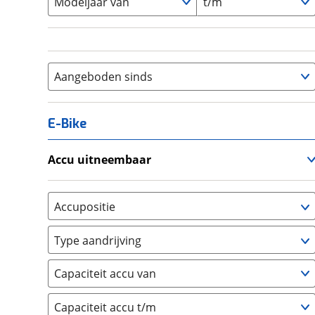
Modeljaar van
t/m
Aangeboden sinds
E-Bike
Accu uitneembaar
Ja, uitneembaar
(
0
)
Nee, vast
(
0
)
Accupositie
Bagagedrager
(
0
)
Type aandrijving
Frame
(
0
)
Achterwiel
(
0
)
Vloer
(
0
)
Capaciteit accu van
Trapas
(
0
)
Achterbank
(
0
)
Voorwiel
(
0
)
Capaciteit accu t/m
Kofferbak
(
0
)