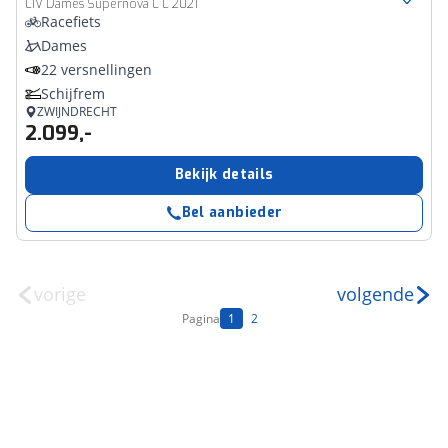
LIV Dames Supernova L L 2021
Racefiets
Dames
22 versnellingen
Schijfrem
ZWIJNDRECHT
2.099,-
Bekijk details
Bel aanbieder
vorige
volgende
Pagina
1
2