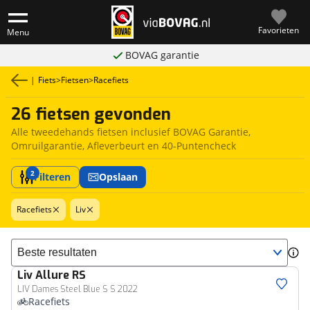
Favorieten
Menu
BOVAG garantie
|
Fiets
>
Fietsen
>
Racefiets
26 fietsen gevonden
Alle tweedehands fietsen inclusief BOVAG Garantie,
Omruilgarantie, Afleverbeurt en 40-Puntencheck
2
Filteren
Opslaan
Racefiets
Liv
Sorteer resultaten
Liv
Allure RS
LIV Dames Steel Blue S S 2022
Racefiets