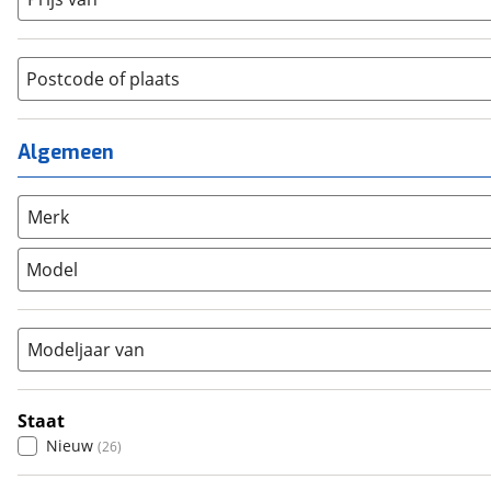
Heren
(
0
)
Hybride fiets
(
15
)
Jongens
(
0
)
Jeugdfiets
(
0
)
Lage instap
Postcode of plaats
(
0
)
Kinderfiets
(
0
)
Meisjes
(
0
)
Ligfiets
(
0
)
Mixed
(
0
)
Algemeen
Mountainbike
(
17
)
Unisex
(
0
)
Overig
(
0
)
Racefiets
(
26
)
Merk
Stadsfiets
(
60
)
Model
Tandem
(
0
)
Vouwfiets
(
0
)
Modeljaar van
Staat
Nieuw
(
26
)