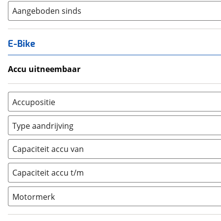
Aangeboden sinds
E-Bike
Accu uitneembaar
Ja, uitneembaar
(
0
)
Nee, vast
(
0
)
Accupositie
Bagagedrager
(
0
)
Type aandrijving
Frame
(
0
)
Achterwiel
(
0
)
Vloer
(
0
)
Capaciteit accu van
Trapas
(
0
)
Achterbank
(
0
)
Voorwiel
(
0
)
Capaciteit accu t/m
Kofferbak
(
0
)
Overig
(
0
)
Motormerk
Bosch
(
0
)