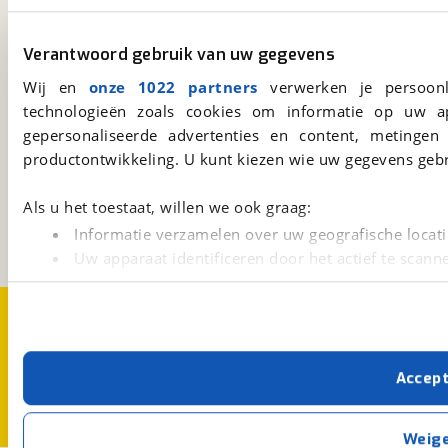
viaBOVAG.nl app
Verantwoord gebruik van uw gegevens
Altijd het meest recente aanbod bij de hand.
Download 'm nu.
Wij en
onze 1022 partners
verwerken je persoonl
technologieën zoals cookies om informatie op uw a
gepersonaliseerde advertenties en content, metingen
viaBOVAG.nl
productontwikkeling. U kunt kiezen wie uw gegevens gebr
Kosterijland
15
3981 AJ
Bunnik
Als u het toestaat, willen we ook graag:
Een initiatief van
Informatie verzamelen over uw geografische locati
BOVAG
Uw apparaat identificeren door het actief te scann
Lees meer over hoe uw persoonlijke gegevens worden ve
Over viaBOVAG.nl
Disclaimer- en Privacyverklaring
U kunt uw toestemming op elk moment wijzigen of intrekk
Cookievoorkeuren
Vacatures
Met cookies en vergelijkbare technieken zorgen we voor 
Accep
cookies zorgen ervoor dat de website goed werkt. Ook g
verbeteren. We tonen je graag relevante advertenties e
buiten onze website volgt – uiteraard op anonie
Weig