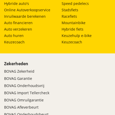
Hybride auto's
Speed pedelecs
Online Autoverkoopservice
Stadsfiets
Inruilwaarde berekenen
Racefiets
Auto financieren
Mountainbike
Auto verzekeren
Hybride fiets
Auto huren
Keuzehulp e-bike
Keuzecoach
Keuzecoach
Zekerheden
BOVAG Zekerheid
BOVAG Garantie
BOVAG Onderhoudsvrij
BOVAG Import Tellercheck
BOVAG Omruilgarantie
BOVAG Afleverbeurt
BOVAG Onderhoudsbeurt