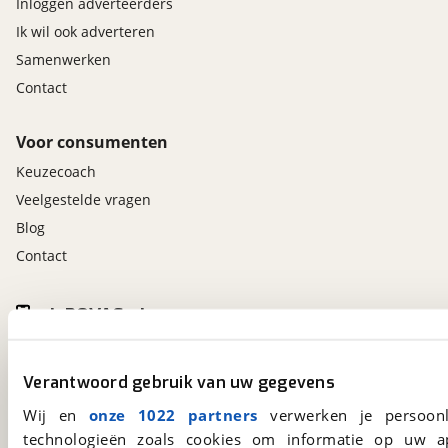
Inloggen adverteerders
Ik wil ook adverteren
Samenwerken
Contact
Voor consumenten
Keuzecoach
Veelgestelde vragen
Blog
Contact
viaBOVAG.nl app
Altijd het meest recente aanbod bij de hand.
Download 'm nu.
Verantwoord gebruik van uw gegevens
Wij en
onze 1022 partners
verwerken je persoonl
technologieën zoals cookies om informatie op uw a
viaBOVAG.nl