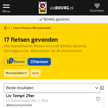
Favorieten
Menu
BOVAG garantie
|
Fiets
>
Fietsen
>
Mountainbike
17 fietsen gevonden
Alle tweedehands fietsen inclusief BOVAG Garantie,
Omruilgarantie, Afleverbeurt en 40-Puntencheck
2
Filteren
Opslaan
Mountainbike
Liv
Sorteer resultaten
Liv
Tempt 29er
LIV Dames Purple Ash L L 2024
Mountainbike