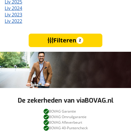
Liv 2025
Liv 2024
Liv 2023
Liv 2022
Filteren
2
De zekerheden van viaBOVAG.nl
BOVAG Garantie
BOVAG Omruilgarantie
BOVAG Afleverbeurt
BOVAG 40-Puntencheck