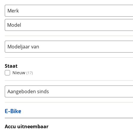
Overig
(
0
)
Racefiets
(
26
)
Merk
Stadsfiets
(
60
)
Model
Tandem
(
0
)
Vouwfiets
(
0
)
Modeljaar van
Staat
Nieuw
(
17
)
Aangeboden sinds
E-Bike
Accu uitneembaar