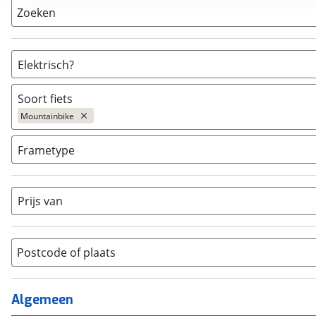
Zoeken
Elektrisch?
Niet elektrisch
(
14
)
Soort fiets
Ja, E-bike
(
3
)
Mountainbike
Ja, High-speed
(
0
)
Bakfiets
(
0
)
Frametype
BMX / Freestyle fiets
(
0
)
Dames
(
17
)
Crosshybride
(
4
)
Dames monotube
(
0
)
Prijs van
Cruiserfiets
(
0
)
Heren
(
0
)
Hybride fiets
(
15
)
Jongens
(
0
)
Jeugdfiets
(
0
)
Lage instap
Postcode of plaats
(
0
)
Kinderfiets
(
0
)
Meisjes
(
0
)
Ligfiets
(
0
)
Mixed
(
0
)
Algemeen
Mountainbike
(
17
)
Unisex
(
0
)