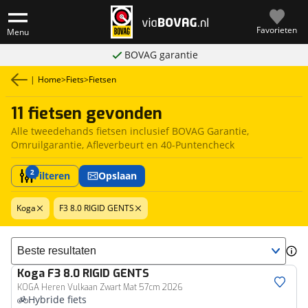
Favorieten
Menu
BOVAG garantie
|
Home
>
Fiets
>
Fietsen
11 fietsen gevonden
Alle tweedehands fietsen inclusief BOVAG Garantie,
Omruilgarantie, Afleverbeurt en 40-Puntencheck
2
Filteren
Opslaan
Koga
F3 8.0 RIGID GENTS
Sorteer resultaten
Koga
F3 8.0 RIGID GENTS
KOGA Heren Vulkaan Zwart Mat 57cm 2026
Hybride fiets