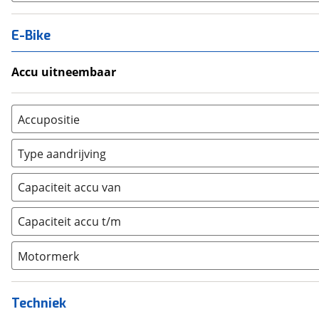
E-Bike
Accu uitneembaar
Ja, uitneembaar
(
0
)
Nee, vast
(
0
)
Accupositie
Bagagedrager
(
0
)
Type aandrijving
Frame
(
0
)
Achterwiel
(
0
)
Vloer
(
0
)
Capaciteit accu van
Trapas
(
0
)
Achterbank
(
0
)
Voorwiel
(
0
)
Capaciteit accu t/m
Kofferbak
(
0
)
Overig
(
0
)
Motormerk
Bosch
(
0
)
Yamaha
(
0
)
Techniek
Stromer
(
0
)