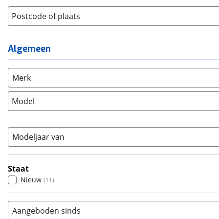
Jongens
(
0
)
Jeugdfiets
(
0
)
Lage instap
Postcode of plaats
(
0
)
Kinderfiets
(
0
)
Meisjes
(
0
)
Ligfiets
(
0
)
Mixed
(
0
)
Mountainbike
(
0
)
Algemeen
Unisex
(
0
)
Overig
(
0
)
Racefiets
(
0
)
Merk
Stadsfiets
(
0
)
Model
Tandem
(
0
)
Vouwfiets
(
0
)
Modeljaar van
Staat
Nieuw
(
11
)
Aangeboden sinds