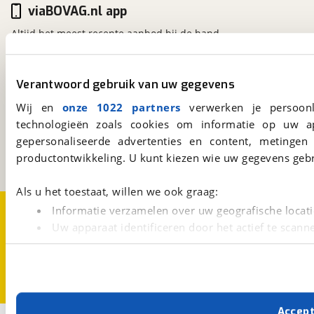
viaBOVAG.nl app
Altijd het meest recente aanbod bij de hand.
Download 'm nu.
Verantwoord gebruik van uw gegevens
viaBOVAG.nl
Wij en
onze 1022 partners
verwerken je persoonl
Kosterijland
15
technologieën zoals cookies om informatie op uw a
3981 AJ
Bunnik
gepersonaliseerde advertenties en content, metingen
Een initiatief van
productontwikkeling. U kunt kiezen wie uw gegevens gebr
BOVAG
Als u het toestaat, willen we ook graag:
Over viaBOVAG.nl
Disclaimer- en Privacyverklaring
Informatie verzamelen over uw geografische locati
Cookievoorkeuren
Vacatures
Uw apparaat identificeren door het actief te scann
Lees meer over hoe uw persoonlijke gegevens worden ve
U kunt uw toestemming op elk moment wijzigen of intrekk
Met cookies en vergelijkbare technieken zorgen we voor 
Accep