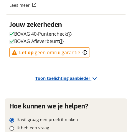
Vraag mijn reservering aan
Lees meer
Framemateriaal
Aluminium
Kleur
Zwart
viaBOVAG.nl verwerkt je persoonsgegevens om je aanvraag zo
Jouw zekerheden
Fabriekskleur
Vulkaan Zwart Mat
goed mogelijk bij de aanbieder te brengen. Lees hier meer
over in onze
privacyverklaring
.
Type remsysteem voor
Schijfrem
BOVAG 40-Puntencheck
Merk remsysteem voor
SHIMANO
BOVAG Afleverbeurt
Type primair remsysteem
Schijfrem
Let op
geen omruilgarantie
achter
Merk primair remsysteem
SHIMANO
achter
Toon toelichting aanbieder
E-bike
Hoe kunnen we je helpen?
Elektrisch?
Niet elektrisch
Ik wil graag een proefrit maken
Ik heb een vraag