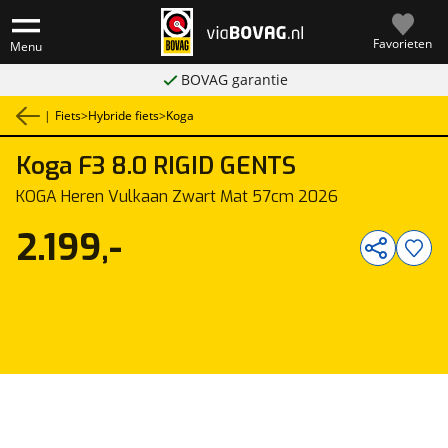
Favorieten
Menu
BOVAG garantie
|
Fiets
>
Hybride fiets
>
Koga
Koga
F3 8.0 RIGID GENTS
1
/
1
KOGA Heren Vulkaan Zwart Mat 57cm 2026
2.199,-