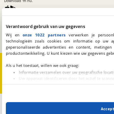
Download 'm nu.
viaBOVAG.nl
Verantwoord gebruik van uw gegevens
Kosterijland
15
3981 AJ
Bunnik
Wij en
onze 1022 partners
verwerken je persoonl
Een initiatief van
technologieën zoals cookies om informatie op uw a
BOVAG
gepersonaliseerde advertenties en content, metingen
productontwikkeling. U kunt kiezen wie uw gegevens gebr
Over viaBOVAG.nl
Disclaimer- en Privacyverklaring
Cookievoorkeuren
Vacatures
Als u het toestaat, willen we ook graag:
Informatie verzamelen over uw geografische locati
Uw apparaat identificeren door het actief te scann
Lees meer over hoe uw persoonlijke gegevens worden ve
U kunt uw toestemming op elk moment wijzigen of intrekk
Met cookies en vergelijkbare technieken zorgen we voor 
Accep
cookies zorgen ervoor dat de website goed werkt. Ook g