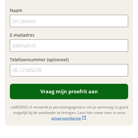
Financieel
Naam
Prijs
€ 2.199,-
BTW/marge
BTW
Bijtellingspercentage
7 %
E-mailadres
Nieuwprijs
€ 2.199,-
Telefoonnummer (optioneel)
Garanties
BOVAG Garantie
Fabrieksgarantie van
toepassing
Vraag mijn proefrit aan
Fabrieksgarantie
Ja
viaBOVAG.nl verwerkt je persoonsgegevens om je aanvraag zo goed
mogelijk bij de aanbieder te brengen. Lees hier meer over in onze
privacyverklaring
.