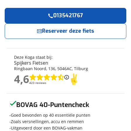
0135421767
Reserveer
nu!
Algemeen
Merk
Koga
Reserveer deze fiets
Spijkers Fietsen
neemt snel contact met je op.
Model
F3 8.0 RIGID GENTS
Modeljaar
2026
Jouw contactgegevens
Soort fiets
Hybride fiets
Deze Koga staat bij:
Naam
Frametype
Heren
Spijkers Fietsen
Ringbaan Noord
,
136
,
5046AC
,
Tilburg
Framehoogte
57 cm
4,6
Wielmaat
28 inch
4,6
E-mailadres
423 reviews
423 reviews
Nieuw of occasion
Nieuw
Geen reviews gevonden
BOVAG 40-Puntencheck
Telefoonnummer (optioneel)
Techniek
Goed bevonden op 40 essentiële punten
Zoals versnellingen, accu en remmen
Transmissie
Naaf
Uitgevoerd door een BOVAG-vakman
Aantal versnellingen
11