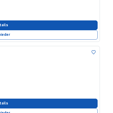
tails
bieder
tails
bieder