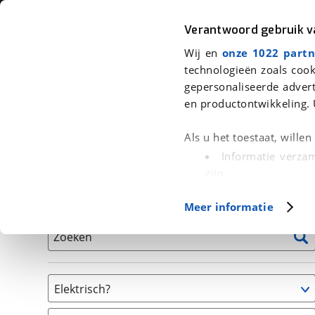
Auto
Fiets
Moto
Verantwoord gebruik 
Wij en
onze 1022 partn
<
Terug
|
Home
>
Fiets
>
Fietsen
technologieën zoals cook
gepersonaliseerde advert
We hebben 8 fietsen voor je gevon
en productontwikkeling. 
Alle tweedehands fietsen inclusief BOVAG Garantie, 
Als u het toestaat, wille
en 40-Puntencheck
Informatie verzam
zijn
Uw apparaat id
Basisgegevens
Meer informatie
(fingerprinting)
Lees meer over hoe uw
Zoeken
detailgedeelte
in. U k
Cookieverklaring.
Elektrisch?
Met cookies en vergelij
Niet elektrisch
Functionele cookies zorg
(
8
)