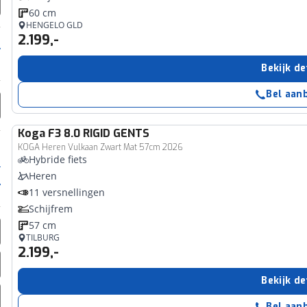
60 cm
HENGELO GLD
2.199,-
Bekijk de
Bel aan
Koga
F3 8.0 RIGID GENTS
KOGA Heren Vulkaan Zwart Mat 57cm 2026
Hybride fiets
Heren
11 versnellingen
Schijfrem
57 cm
TILBURG
2.199,-
Bekijk de
Bel aan