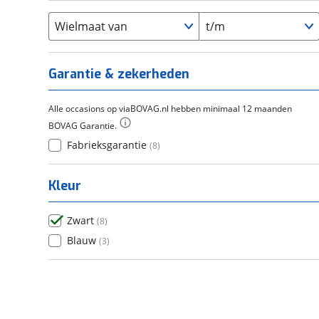
Flyer
(
0
)
Scandium
(
0
)
Overig
(
0
)
Staal
Wielmaat van
t/m
(
0
)
Tica
(
0
)
Titanium
(
0
)
Garantie & zekerheden
Alle occasions op viaBOVAG.nl hebben minimaal 12 maanden
BOVAG Garantie.
Fabrieksgarantie
(
8
)
Kleur
Zwart
(
8
)
Blauw
(
3
)