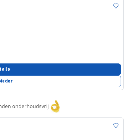
tails
bieder
anden onderhoudsvrij