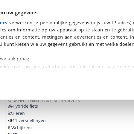
r
Kampeer
van uw gegevens
ers
verwerken je persoonlijke gegevens (bijv. uw IP-adres)
ies om informatie op uw apparaat op te slaan en te gebruik
enties en content, metingen aan advertenties en content, in
den
U kunt kiezen wie uw gegevens gebruikt en met welke doelen
Omruilgarantie, Afleverbeurt
n we ook graag:
elen over uw geografische locatie, die tot een paar meter
entificeren door het actief te scannen op specifieke
Koga
F3 8.0 RIGID GENTS
 persoonlijke gegevens worden verwerkt en stel uw voo
KOGA Heren Vulkaan Zwart Mat 57cm 2026
unt uw toestemming op elk moment wijzigen of in
Hybride fiets
Heren
11 versnellingen
kbare technieken zorgen we voor een betere en meer persoon
Schijfrem
en ervoor dat de website goed werkt. Ook gebruiken we anal