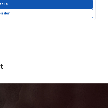
tails
bieder
t