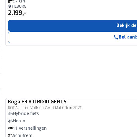
57 cm
erbeteren. We tonen je graag relevante advertenties en geb
TILBURG
2.199,-
ag op en buiten onze website volgt – uiteraard op anoni
laimer en privacyverklaring
. Als je weigert, plaatsen we a
Bekijk de
che cookies. Je voorkeuren kun je later altijd aan
Bel aan
Koga
F3 8.0 RIGID GENTS
KOGA Heren Vulkaan Zwart Mat 60cm 2026
Hybride fiets
Heren
11 versnellingen
Schijfrem