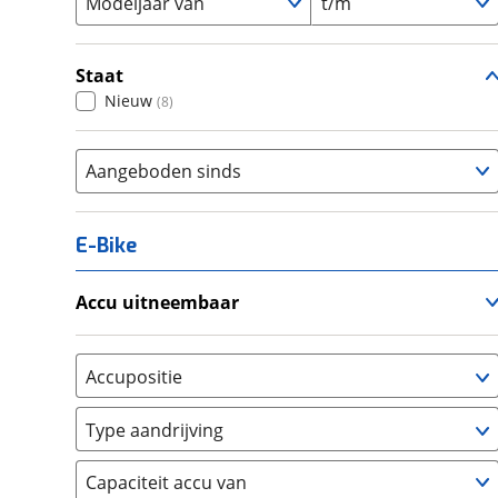
Modeljaar van
t/m
Staat
Nieuw
(
8
)
Aangeboden sinds
E-Bike
Accu uitneembaar
Ja, uitneembaar
(
0
)
Nee, vast
(
0
)
Accupositie
Bagagedrager
(
0
)
Type aandrijving
Frame
(
0
)
Achterwiel
(
0
)
Vloer
(
0
)
Capaciteit accu van
Trapas
(
0
)