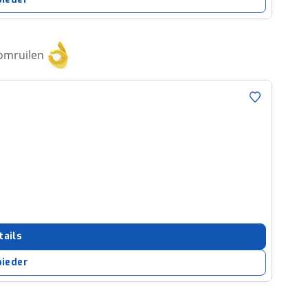
 omruilen
tails
bieder