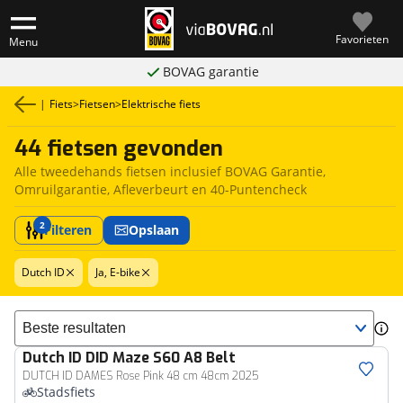
Favorieten
Menu
BOVAG garantie
|
Fiets
>
Fietsen
>
Elektrische fiets
44 fietsen gevonden
Alle tweedehands fietsen inclusief BOVAG Garantie,
Omruilgarantie, Afleverbeurt en 40-Puntencheck
2
Filteren
Opslaan
Dutch ID
Ja, E-bike
Sorteer resultaten
Dutch ID
DID Maze S60 A8 Belt
DUTCH ID DAMES Rose Pink 48 cm 48cm 2025
Stadsfiets