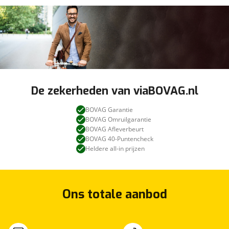
De zekerheden van viaBOVAG.nl
BOVAG Garantie
BOVAG Omruilgarantie
BOVAG Afleverbeurt
BOVAG 40-Puntencheck
Heldere all-in prijzen
Ons totale aanbod