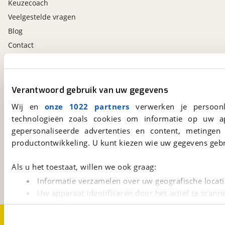
Keuzecoach
Veelgestelde vragen
Blog
Contact
viaBOVAG.nl app
Verantwoord gebruik van uw gegevens
Altijd het meest recente aanbod bij de hand.
Download 'm nu.
Wij en
onze 1022 partners
verwerken je persoonl
technologieën zoals cookies om informatie op uw a
gepersonaliseerde advertenties en content, metingen
viaBOVAG.nl
productontwikkeling. U kunt kiezen wie uw gegevens gebr
Kosterijland
15
3981 AJ
Bunnik
Als u het toestaat, willen we ook graag:
Een initiatief van
Informatie verzamelen over uw geografische locati
BOVAG
Uw apparaat identificeren door het actief te scann
Lees meer over hoe uw persoonlijke gegevens worden ve
Over viaBOVAG.nl
Disclaimer- en Privacyverklaring
U kunt uw toestemming op elk moment wijzigen of intrekk