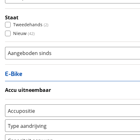
Staat
Tweedehands
(
2
)
Nieuw
(
42
)
Aangeboden sinds
E-Bike
Accu uitneembaar
Ja, uitneembaar
(
0
)
Nee, vast
(
0
)
Accupositie
Bagagedrager
(
0
)
Type aandrijving
Frame
(
0
)
Achterwiel
(
0
)
Vloer
(
0
)