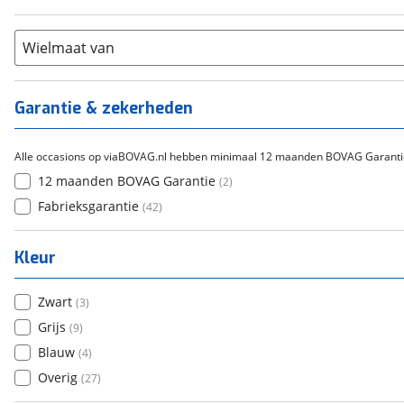
21+
(
0
)
Flyer
(
0
)
Scandium
(
0
)
Overig
(
0
)
Staal
Wielmaat van
(
0
)
Tica
(
0
)
Titanium
(
0
)
Garantie & zekerheden
Alle occasions op viaBOVAG.nl hebben minimaal 12 maanden BOVAG Garanti
12 maanden BOVAG Garantie
(
2
)
Fabrieksgarantie
(
42
)
Kleur
Zwart
(
3
)
Grijs
(
9
)
Blauw
(
4
)
Overig
(
27
)