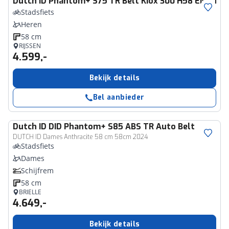
Dutch ID
Phantom+ S75 TR Belt Kiox 300 H58 ENV Trek
Stadsfiets
Heren
58 cm
RIJSSEN
4.599,-
Bekijk details
Bel aanbieder
Dutch ID
DID Phantom+ S85 ABS TR Auto Belt
DUTCH ID Dames Anthracite 58 cm 58cm 2024
Stadsfiets
Dames
Schijfrem
58 cm
BRIELLE
4.649,-
Bekijk details