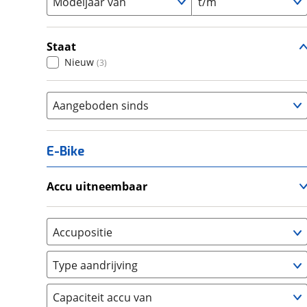
Modeljaar van
t/m
Staat
Nieuw
(
3
)
Aangeboden sinds
E-Bike
Accu uitneembaar
Ja, uitneembaar
(
0
)
Nee, vast
(
0
)
Accupositie
Bagagedrager
(
0
)
Type aandrijving
Frame
(
0
)
Achterwiel
(
0
)
Vloer
(
0
)
Capaciteit accu van
Trapas
(
0
)