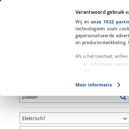
Auto
Fiets
Moto
Verantwoord gebruik 
Wij en
onze 1022 partn
<
Terug
|
Home
>
Fiets
>
Fietsen
technologieën zoals cook
gepersonaliseerde advert
We hebben 3 fietsen voor je gevon
en productontwikkeling. 
Alle tweedehands fietsen inclusief BOVAG Garantie, 
Als u het toestaat, wille
en 40-Puntencheck
Informatie verzam
zijn
Uw apparaat id
Basisgegevens
Meer informatie
(fingerprinting)
Lees meer over hoe uw
Zoeken
detailgedeelte
in. U k
Cookieverklaring.
Elektrisch?
Met cookies en vergelij
Ja, E-bike
Functionele cookies zorg
(
3
)