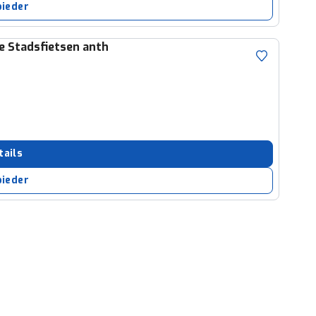
bieder
he Stadsfietsen anth
tails
bieder