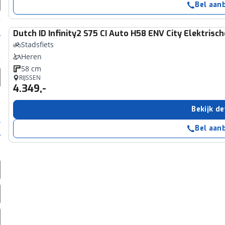
Bel aan
Dutch ID
Infinity2 S75 CI Auto H58 ENV City Elektrisc
Stadsfiets
Heren
58 cm
RIJSSEN
4.349,-
Bekijk de
Bel aan