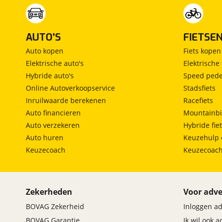
AUTO'S
FIETSE
Auto kopen
Fiets kopen
Elektrische auto's
Elektrische 
Hybride auto's
Speed pede
Online Autoverkoopservice
Stadsfiets
Inruilwaarde berekenen
Racefiets
Auto financieren
Mountainbi
Auto verzekeren
Hybride fie
Auto huren
Keuzehulp 
Keuzecoach
Keuzecoac
Zekerheden
Voor adve
BOVAG Zekerheid
Inloggen a
BOVAG Garantie
Ik wil ook 