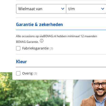
Flyer
(
0
)
Scandium
(
0
)
Overig
(
0
)
Staal
Wielmaat van
t/m
(
0
)
Tica
(
0
)
Titanium
(
0
)
Garantie & zekerheden
Alle occasions op viaBOVAG.nl hebben minimaal 12 maanden
BOVAG Garantie.
Fabrieksgarantie
(
3
)
Kleur
Overig
(
3
)