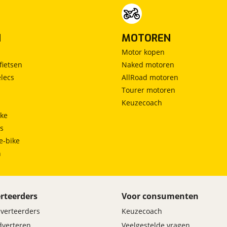
N
MOTOREN
Motor kopen
fietsen
Naked motoren
lecs
AllRoad motoren
Tourer motoren
Keuzecoach
ke
ts
e-bike
h
rteerders
Voor consumenten
dverteerders
Keuzecoach
adverteren
Veelgestelde vragen