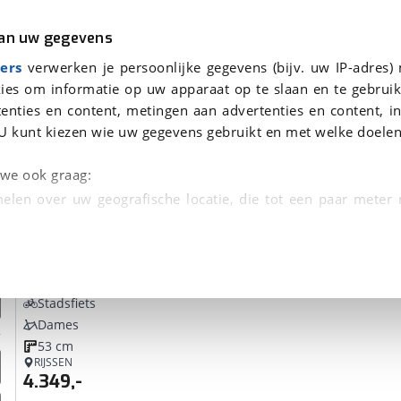
r
Kampeer
van uw gegevens
ers
verwerken je persoonlijke gegevens (bijv. uw IP-adres)
ies om informatie op uw apparaat op te slaan en te gebruik
enties en content, metingen aan advertenties en content, in
den
U kunt kiezen wie uw gegevens gebruikt en met welke doelen
Omruilgarantie, Afleverbeurt
n we ook graag:
elen over uw geografische locatie, die tot een paar meter
entificeren door het actief te scannen op specifieke
Dutch ID
Infinity2 S75 CI Auto D53 ENV City Elektrisc
 persoonlijke gegevens worden verwerkt en stel uw voo
Stadsfiets
unt uw toestemming op elk moment wijzigen of in
Dames
53 cm
RIJSSEN
kbare technieken zorgen we voor een betere en meer persoon
4.349,-
en ervoor dat de website goed werkt. Ook gebruiken we anal