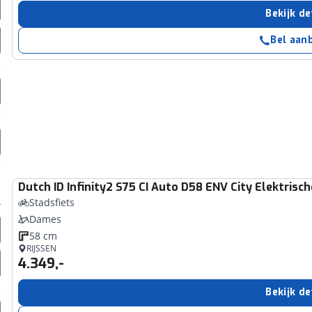
erbeteren. We tonen je graag relevante advertenties en geb
Bekijk de
ag op en buiten onze website volgt – uiteraard op anoni
Bel aan
laimer en privacyverklaring
. Als je weigert, plaatsen we a
che cookies. Je voorkeuren kun je later altijd aan
Dutch ID
Infinity2 S75 CI Auto D58 ENV City Elektrisc
Stadsfiets
Dames
58 cm
RIJSSEN
4.349,-
Bekijk de