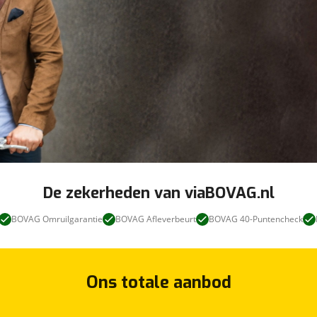
De zekerheden van viaBOVAG.nl
BOVAG Omruilgarantie
BOVAG Afleverbeurt
BOVAG 40-Puntencheck
Ons totale aanbod