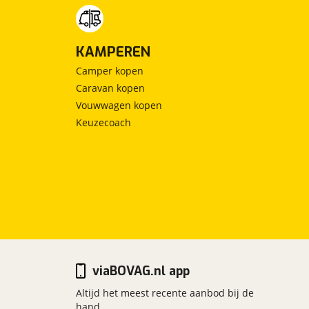
KAMPEREN
Camper kopen
Caravan kopen
Vouwwagen kopen
Keuzecoach
viaBOVAG.nl app
Altijd het meest recente aanbod bij de
hand.