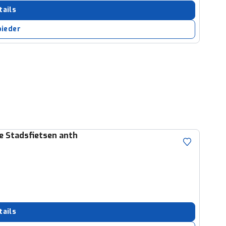
ruiken daarvoor
tails
eme basis. Meer
bieder
lleen functionele
passen via de
he Stadsfietsen anth
tails