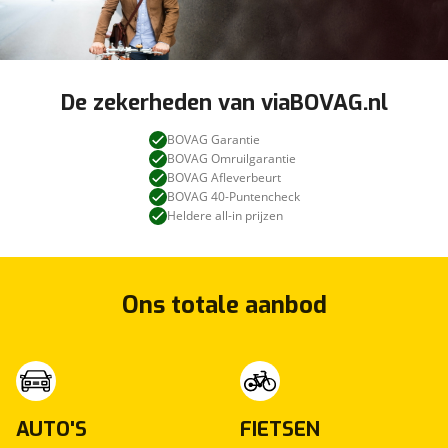
De zekerheden van viaBOVAG.nl
BOVAG Garantie
BOVAG Omruilgarantie
BOVAG Afleverbeurt
BOVAG 40-Puntencheck
Heldere all-in prijzen
Ons totale aanbod
AUTO'S
FIETSEN