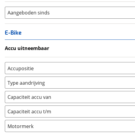
Aangeboden sinds
E-Bike
Accu uitneembaar
Ja, uitneembaar
(
0
)
Nee, vast
(
0
)
Accupositie
Bagagedrager
(
0
)
Type aandrijving
Frame
(
0
)
Achterwiel
(
0
)
Vloer
(
0
)
Capaciteit accu van
Trapas
(
3
)
Achterbank
(
0
)
Voorwiel
(
0
)
Capaciteit accu t/m
Kofferbak
(
0
)
Overig
(
0
)
Motormerk