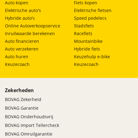
Auto kopen
Fiets kopen
Elektrische auto's
Elektrische fietsen
Hybride auto's
Speed pedelecs
Online Autoverkoopservice
Stadsfiets
Inruilwaarde berekenen
Racefiets
Auto financieren
Mountainbike
Auto verzekeren
Hybride fiets
Auto huren
Keuzehulp e-bike
Keuzecoach
Keuzecoach
Zekerheden
BOVAG Zekerheid
BOVAG Garantie
BOVAG Onderhoudsvrij
BOVAG Import Tellercheck
BOVAG Omruilgarantie