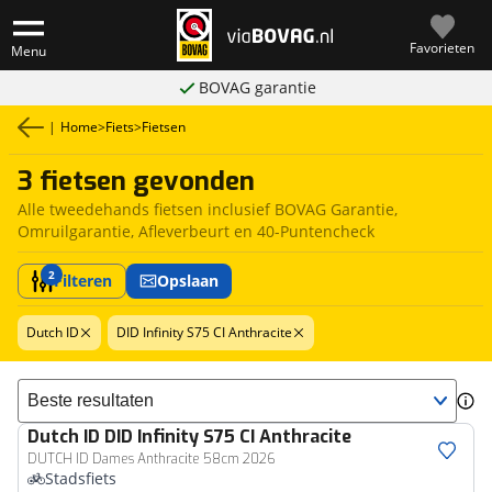
Favorieten
Menu
BOVAG garantie
|
Home
>
Fiets
>
Fietsen
3 fietsen gevonden
Alle tweedehands fietsen inclusief BOVAG Garantie,
Omruilgarantie, Afleverbeurt en 40-Puntencheck
2
Filteren
Opslaan
Dutch ID
DID Infinity S75 CI Anthracite
Sorteer resultaten
Dutch ID
DID Infinity S75 CI Anthracite
DUTCH ID Dames Anthracite 58cm 2026
Stadsfiets