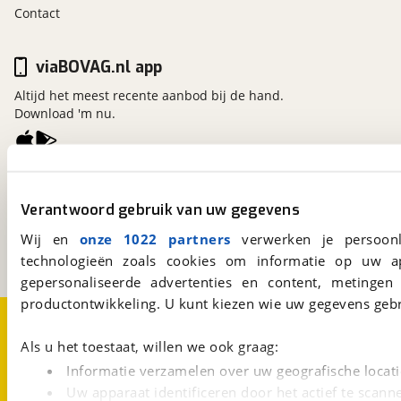
Contact
viaBOVAG.nl app
Altijd het meest recente aanbod bij de hand.
Download 'm nu.
viaBOVAG.nl
Kosterijland
15
Verantwoord gebruik van uw gegevens
3981 AJ
Bunnik
Wij en
onze 1022 partners
verwerken je persoonl
Een initiatief van
BOVAG
technologieën zoals cookies om informatie op uw a
gepersonaliseerde advertenties en content, metingen
productontwikkeling. U kunt kiezen wie uw gegevens gebr
Over viaBOVAG.nl
Disclaimer- en Privacyverklaring
Cookievoorkeuren
Vacatures
Als u het toestaat, willen we ook graag:
Informatie verzamelen over uw geografische locati
Uw apparaat identificeren door het actief te scann