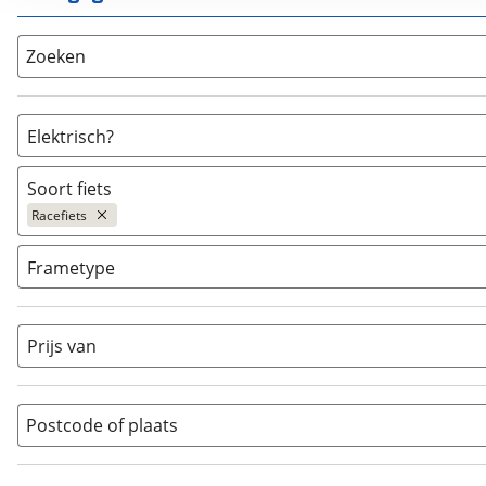
Zoeken
Elektrisch?
Niet elektrisch
(
46
)
Soort fiets
Ja, E-bike
(
2
)
Racefiets
Ja, High-speed
(
0
)
Bakfiets
(
0
)
Frametype
BMX / Freestyle fiets
(
0
)
Dames
(
0
)
Crosshybride
(
0
)
Dames monotube
(
0
)
Prijs van
Cruiserfiets
(
0
)
Heren
(
5
)
Hybride fiets
(
0
)
Jongens
(
0
)
Jeugdfiets
(
0
)
Lage instap
Postcode of plaats
(
0
)
Kinderfiets
(
0
)
Meisjes
(
0
)
Ligfiets
(
0
)
Mixed
(
0
)