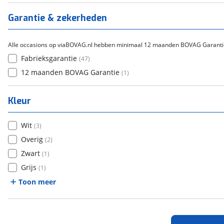
Titanium
(
0
)
Garantie & zekerheden
Alle occasions op viaBOVAG.nl hebben minimaal 12 maanden BOVAG Garanti
Fabrieksgarantie
(
47
)
12 maanden BOVAG Garantie
(
1
)
Kleur
Wit
(
3
)
Overig
(
2
)
Zwart
(
1
)
Grijs
(
1
)
Toon meer