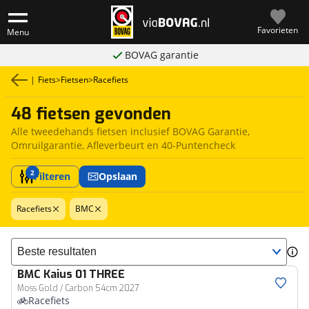
Favorieten
Menu
BOVAG garantie
|
Fiets
>
Fietsen
>
Racefiets
48 fietsen gevonden
Alle tweedehands fietsen inclusief BOVAG Garantie,
Omruilgarantie, Afleverbeurt en 40-Puntencheck
2
Filteren
Opslaan
Racefiets
BMC
Sorteer resultaten
BMC
Kaius 01 THREE
Moss Gold / Carbon 54cm 2027
Racefiets