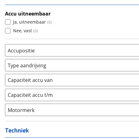
Accu uitneembaar
Ja, uitneembaar
(
0
)
Nee, vast
(
0
)
Accupositie
Bagagedrager
(
0
)
Type aandrijving
Frame
(
0
)
Achterwiel
(
0
)
Vloer
(
0
)
Capaciteit accu van
Trapas
(
0
)
Achterbank
(
0
)
Voorwiel
(
0
)
Capaciteit accu t/m
Kofferbak
(
0
)
Overig
(
0
)
Motormerk
Bosch
(
0
)
Yamaha
(
0
)
Techniek
Stromer
(
0
)