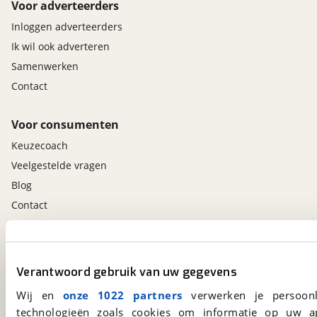
Voor adverteerders
Inloggen adverteerders
Ik wil ook adverteren
Samenwerken
Contact
Voor consumenten
Keuzecoach
Veelgestelde vragen
Blog
Contact
viaBOVAG.nl app
Altijd het meest recente aanbod bij de hand.
Verantwoord gebruik van uw gegevens
Download 'm nu.
Wij en
onze 1022 partners
verwerken je persoonl
technologieën zoals cookies om informatie op uw a