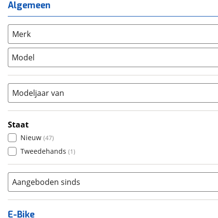
Algemeen
Mountainbike
(
5
)
Unisex
(
43
)
Overig
(
6
)
Racefiets
(
48
)
Merk
Stadsfiets
(
3
)
Model
Tandem
(
0
)
Vouwfiets
(
0
)
Modeljaar van
Staat
Nieuw
(
47
)
Tweedehands
(
1
)
Aangeboden sinds
E-Bike