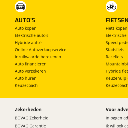
AUTO'S
FIETSE
Auto kopen
Fiets kopen
Elektrische auto's
Elektrische 
Hybride auto's
Speed pede
Online Autoverkoopservice
Stadsfiets
Inruilwaarde berekenen
Racefiets
Auto financieren
Mountainbi
Auto verzekeren
Hybride fie
Auto huren
Keuzehulp 
Keuzecoach
Keuzecoac
Zekerheden
Voor adve
BOVAG Zekerheid
Inloggen a
BOVAG Garantie
Ik wil ook 