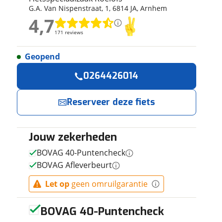
G.A. Van Nispenstraat
,
1
,
6814 JA
,
Arnhem
ruiken daarvoor
4,7
eme basis. Meer
4,7
lleen functionele
171 reviews
171 reviews
passen via de
Geopend
Geen reviews gevonden
Reserveer
Jouw contact
0264426014
nu!
Naam
Reserveer deze fiets
Ik heb interesse
in
Jouw zekerheden
E-mailadres
BMC
Teammachine
BOVAG 40-Puntencheck
SLR ONE CBN
BOVAG Afleverbeurt
BLU GRY 58
Fietsspeciaalzaak
Telefoonnummer (o
2027
Roelofs
neemt snel
Let op
geen omruilgarantie
Jouw contactgegevens
Jouw vraag
contact met je op.
Vraag
BOVAG 40-Puntencheck
Naam