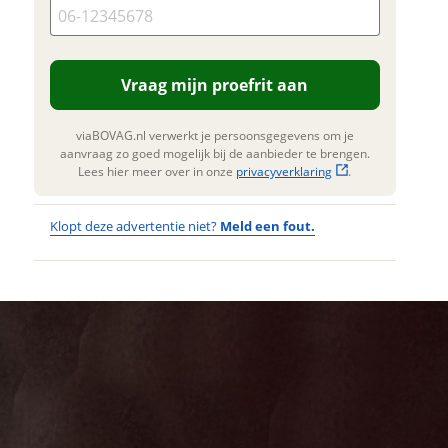
goed mogelijk bij de aanbieder te
brengen. Lees hier meer over in onze
privacyverklaring
.
Vraag mijn proefrit aan
viaBOVAG.nl verwerkt je persoonsgegevens om je
aanvraag zo goed mogelijk bij de aanbieder te brengen.
Lees hier meer over in onze
privacyverklaring
.
Klopt deze advertentie niet?
Meld een fout.
Wat
Wat is jou
opgevallen?
vervelend
dat je een
Wat klopt er
fout hebt
niet?
ontdekt.
BMC