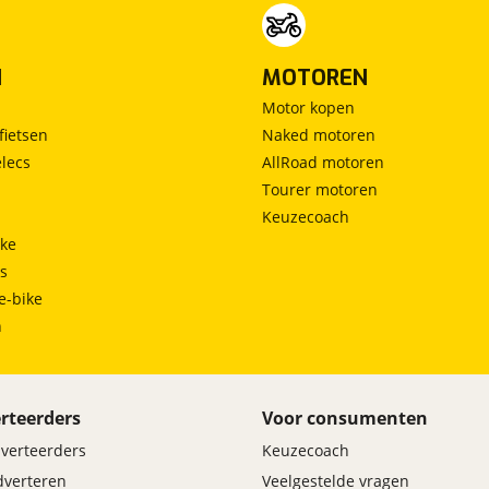
N
MOTOREN
Motor kopen
fietsen
Naked motoren
lecs
AllRoad motoren
Tourer motoren
Keuzecoach
ke
ts
e-bike
h
rteerders
Voor consumenten
dverteerders
Keuzecoach
adverteren
Veelgestelde vragen