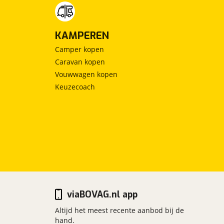
KAMPEREN
Camper kopen
Caravan kopen
Vouwwagen kopen
Keuzecoach
viaBOVAG.nl app
Altijd het meest recente aanbod bij de
hand.