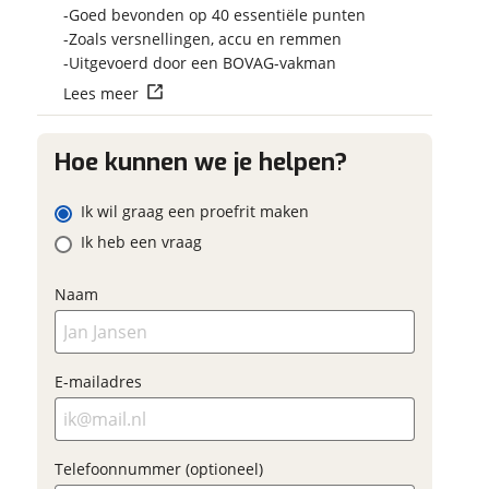
Vraag mijn re
Goed bevonden op 40 essentiële punten
aan
Zoals versnellingen, accu en remmen
E-mailadres
Uitgevoerd door een BOVAG-vakman
viaBOVAG.nl ver
Lees meer
persoonsgegevens om 
Naam
viaBOVAG - veilig
goed mogelijk bij de
Telefoonnummer (optioneel)
brengen. Lees hier me
en vertrouwd
Hoe kunnen we je helpen?
privacyverklar
E-mailadres
Ik wil graag een proefrit maken
Ik heb een vraag
Vraag mijn proefrit
aan
Naam
Telefoonnummer (optioneel)
viaBOVAG.nl verwerkt je
persoonsgegevens om je aanvraag zo
E-mailadres
goed mogelijk bij de aanbieder te
brengen. Lees hier meer over in onze
Verstuur mijn vraag
privacyverklaring
.
viaBOVAG.nl verwerkt je
Telefoonnummer (optioneel)
persoonsgegevens om je aanvraag zo