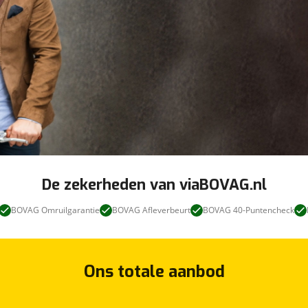
De zekerheden van viaBOVAG.nl
BOVAG Omruilgarantie
BOVAG Afleverbeurt
BOVAG 40-Puntencheck
Ons totale aanbod