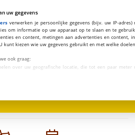
r
Kampeer
van uw gegevens
viaBOVAG.nl verwerkt je persoonsgegevens om je aanvraag zo goed mogelijk bij de aanbieder te brengen. Lees hi
ers
verwerken je persoonlijke gegevens (bijv. uw IP-adres)
ies om informatie op uw apparaat op te slaan en te gebruik
enties en content, metingen aan advertenties en content, in
U kunt kiezen wie uw gegevens gebruikt en met welke doelen
n we ook graag:
elen over uw geografische locatie, die tot een paar meter
1
/
2
entificeren door het actief te scannen op specifieke
 persoonlijke gegevens worden verwerkt en stel uw voo
unt uw toestemming op elk moment wijzigen of in
kbare technieken zorgen we voor een betere en meer persoon
en ervoor dat de website goed werkt. Ook gebruiken we anal