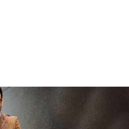
viaBOVAG - veilig
en vertrouwd