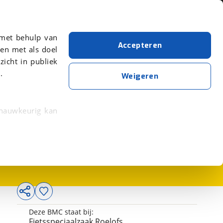
Over viaBOVAG.nl
er meer over in onze
 met behulp van
Accepteren
en met als doel
zicht in publiek
.
Weigeren
 nauwkeurig kan
3.999,-
 eigenschappen
rkeuren in het
trekken in de
lijke ervaring.
Deze BMC staat bij:
ytische cookies
Fietsspeciaalzaak Roelofs