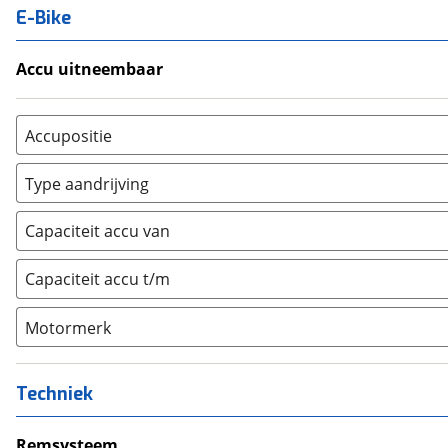
E-Bike
Accu uitneembaar
Ja, uitneembaar
(
0
)
Nee, vast
(
0
)
Accupositie
Bagagedrager
(
0
)
Type aandrijving
Frame
(
0
)
Achterwiel
(
0
)
Vloer
(
0
)
Capaciteit accu van
Trapas
(
0
)
Achterbank
(
0
)
Voorwiel
(
0
)
Capaciteit accu t/m
Kofferbak
(
0
)
Overig
(
0
)
Motormerk
Bosch
(
0
)
Yamaha
(
0
)
Techniek
Stromer
(
0
)
Giant
Remsysteem
(
0
)