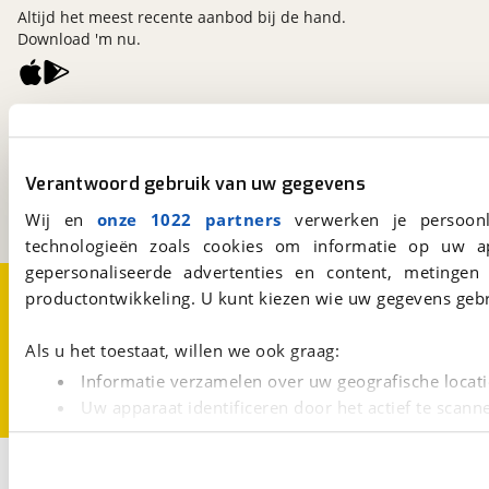
Altijd het meest recente aanbod bij de hand.
Download 'm nu.
viaBOVAG.nl
Kosterijland
15
3981 AJ
Bunnik
Verantwoord gebruik van uw gegevens
Een initiatief van
BOVAG
Wij en
onze 1022 partners
verwerken je persoonl
technologieën zoals cookies om informatie op uw a
gepersonaliseerde advertenties en content, metingen
Over viaBOVAG.nl
Disclaimer- en Privacyverklaring
productontwikkeling. U kunt kiezen wie uw gegevens gebr
Cookievoorkeuren
Vacatures
Als u het toestaat, willen we ook graag:
Informatie verzamelen over uw geografische locati
Uw apparaat identificeren door het actief te scann
Lees meer over hoe uw persoonlijke gegevens worden ve
U kunt uw toestemming op elk moment wijzigen of intrekk
3
Opslaan