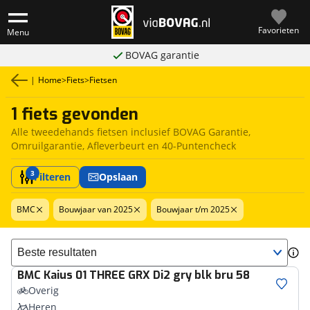
Favorieten
Menu
BOVAG garantie
|
Home
>
Fiets
>
Fietsen
1 fiets gevonden
Alle tweedehands fietsen inclusief BOVAG Garantie,
Omruilgarantie, Afleverbeurt en 40-Puntencheck
3
Filteren
Opslaan
BMC
Bouwjaar van 2025
Bouwjaar t/m 2025
Sorteer resultaten
BMC
Kaius 01 THREE GRX Di2 gry blk bru 58
Overig
Heren