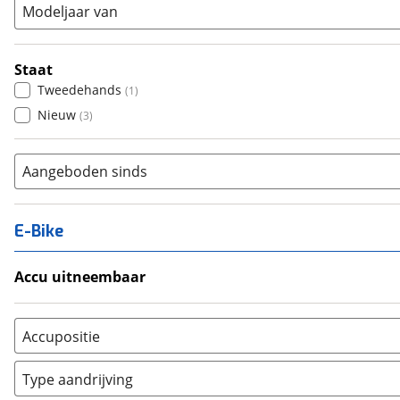
Modeljaar van
Staat
Tweedehands
(
1
)
Nieuw
(
3
)
Aangeboden sinds
E-Bike
Accu uitneembaar
Ja, uitneembaar
(
0
)
Nee, vast
(
0
)
Accupositie
Bagagedrager
(
0
)
Type aandrijving
Frame
(
0
)