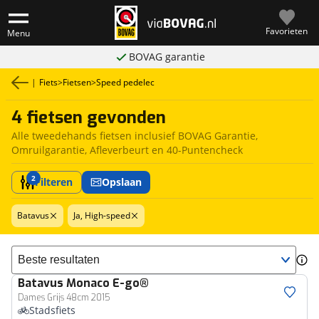
Favorieten
Menu
BOVAG garantie
|
Fiets
>
Fietsen
>
Speed pedelec
4 fietsen gevonden
Alle tweedehands fietsen inclusief BOVAG Garantie,
Omruilgarantie, Afleverbeurt en 40-Puntencheck
2
Filteren
Opslaan
Batavus
Ja, High-speed
Sorteer resultaten
Batavus
Monaco E-go®
Dames Grijs 48cm 2015
Stadsfiets