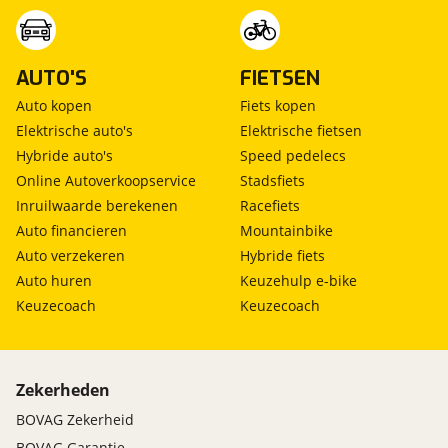
AUTO'S
FIETSEN
Auto kopen
Fiets kopen
Elektrische auto's
Elektrische fietsen
Hybride auto's
Speed pedelecs
Online Autoverkoopservice
Stadsfiets
Inruilwaarde berekenen
Racefiets
Auto financieren
Mountainbike
Auto verzekeren
Hybride fiets
Auto huren
Keuzehulp e-bike
Keuzecoach
Keuzecoach
Zekerheden
BOVAG Zekerheid
BOVAG Garantie