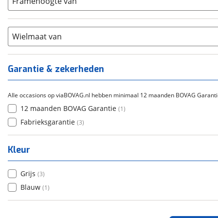
Framehoogte van
(
0
)
Cortina
(
0
)
Chroom-molybdeen
(
0
)
21+
(
0
)
Flyer
(
0
)
Scandium
(
0
)
Overig
(
0
)
Staal
Wielmaat van
(
0
)
Tica
(
0
)
Titanium
(
0
)
Garantie & zekerheden
Alle occasions op viaBOVAG.nl hebben minimaal 12 maanden BOVAG Garanti
12 maanden BOVAG Garantie
(
1
)
Fabrieksgarantie
(
3
)
Kleur
Grijs
(
3
)
Blauw
(
1
)