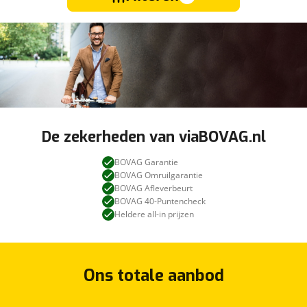
De zekerheden van viaBOVAG.nl
BOVAG Garantie
BOVAG Omruilgarantie
BOVAG Afleverbeurt
BOVAG 40-Puntencheck
Heldere all-in prijzen
Ons totale aanbod