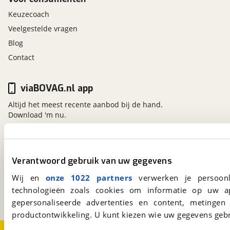
Keuzecoach
Veelgestelde vragen
Blog
Contact
viaBOVAG.nl app
Altijd het meest recente aanbod bij de hand.
Download 'm nu.
viaBOVAG.nl
Verantwoord gebruik van uw gegevens
Kosterijland
15
Wij en
onze 1022 partners
verwerken je persoonl
3981 AJ
Bunnik
technologieën zoals cookies om informatie op uw a
Een initiatief van
BOVAG
gepersonaliseerde advertenties en content, metingen
productontwikkeling. U kunt kiezen wie uw gegevens gebr