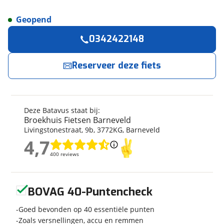
Geopend
Reserveer
nu!
Algemeen
0342422148
Merk
Batavus
Broekhuis Fietsen Barneveld
neemt snel
contact met je op.
Model
Monaco E-go®
Reserveer deze fiets
Kenteken
accu getest jan.2026
450wh van522wh=86%
Jouw contactgegevens
Kilometerstand
4.885 km
Deze Batavus staat bij:
Naam
Modeljaar
2015
Broekhuis Fietsen Barneveld
Soort fiets
Stadsfiets
Livingstonestraat
,
9
b
,
3772KG
,
Barneveld
4,7
Frametype
Dames
4,7
E-mailadres
Framehoogte
48 cm
400 reviews
400 reviews
Wielmaat
28 inch
Geen reviews gevonden
Nieuw of occasion
Occasion
BOVAG 40-Puntencheck
Telefoonnummer (optioneel)
Goed bevonden op 40 essentiële punten
Zoals versnellingen, accu en remmen