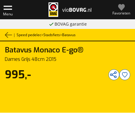
Favorieten
Menu
BOVAG garantie
|
Speed pedelec
>
Stadsfiets
>
Batavus
Batavus
Monaco E-go®
1
/
5
Dames Grijs 48cm 2015
995,-