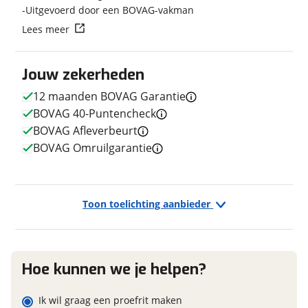
Techniek
Uitgevoerd door een BOVAG-vakman
Vraag mijn reservering aan
Lees meer
Transmissie
Naaf
Aantal versnellingen
7
viaBOVAG.nl verwerkt je persoonsgegevens om je aanvraag zo
Kleur
Grijs
Jouw zekerheden
goed mogelijk bij de aanbieder te brengen. Lees hier meer
over in onze
privacyverklaring
.
Fabriekskleur
Grijs
12 maanden BOVAG Garantie
BOVAG 40-Puntencheck
BOVAG Afleverbeurt
BOVAG Omruilgarantie
E-bike
Elektrisch?
Ja, High-speed
Toon toelichting aanbieder
Financieel
Hoe kunnen we je helpen?
Prijs
€ 995,-
BTW/marge
Marge
Ik wil graag een proefrit maken