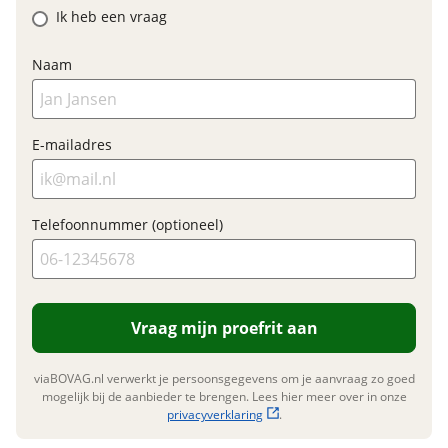
Ik heb een vraag
Garanties
Naam
BOVAG Garantie
12 maanden
E-mailadres
Telefoonnummer (optioneel)
Vraag mijn proefrit aan
viaBOVAG.nl verwerkt je persoonsgegevens om je aanvraag zo goed
mogelijk bij de aanbieder te brengen. Lees hier meer over in onze
privacyverklaring
.