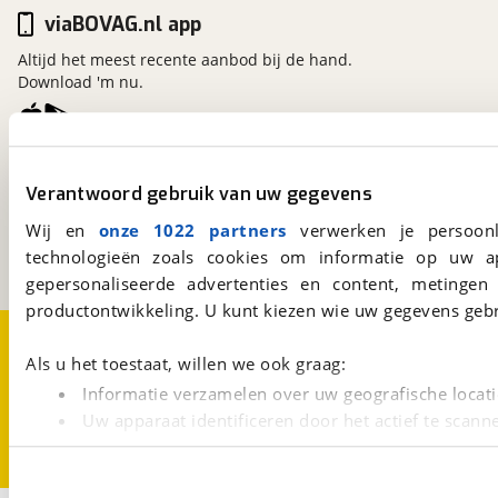
viaBOVAG.nl app
Altijd het meest recente aanbod bij de hand.
Download 'm nu.
viaBOVAG.nl
Verantwoord gebruik van uw gegevens
Kosterijland
15
3981 AJ
Bunnik
Wij en
onze 1022 partners
verwerken je persoonl
Een initiatief van
technologieën zoals cookies om informatie op uw a
BOVAG
gepersonaliseerde advertenties en content, metingen
productontwikkeling. U kunt kiezen wie uw gegevens gebr
Over viaBOVAG.nl
Disclaimer- en Privacyverklaring
Cookievoorkeuren
Vacatures
Als u het toestaat, willen we ook graag:
Informatie verzamelen over uw geografische locati
Uw apparaat identificeren door het actief te scann
Lees meer over hoe uw persoonlijke gegevens worden ve
U kunt uw toestemming op elk moment wijzigen of intrekk