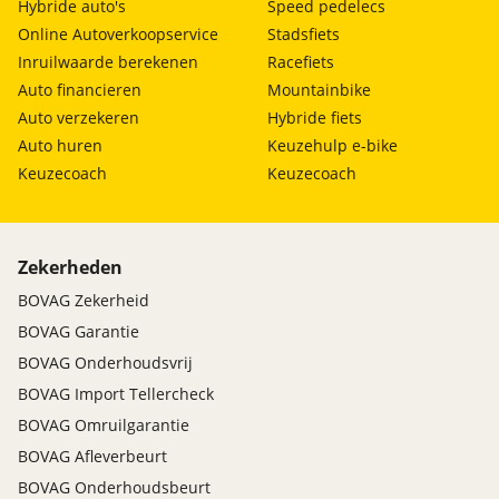
Hybride auto's
Speed pedelecs
Online Autoverkoopservice
Stadsfiets
Inruilwaarde berekenen
Racefiets
Auto financieren
Mountainbike
Auto verzekeren
Hybride fiets
Auto huren
Keuzehulp e-bike
Keuzecoach
Keuzecoach
Zekerheden
BOVAG Zekerheid
BOVAG Garantie
BOVAG Onderhoudsvrij
BOVAG Import Tellercheck
BOVAG Omruilgarantie
BOVAG Afleverbeurt
BOVAG Onderhoudsbeurt