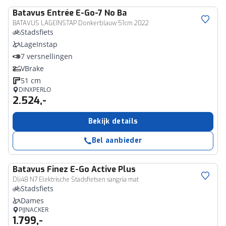
Batavus
Entrée E-Go-7 No Ba
BATAVUS LAGEINSTAP Donkerblauw 51cm 2022
Stadsfiets
LageInstap
7 versnellingen
VBrake
51 cm
DINXPERLO
2.524,-
Bekijk details
Bel aanbieder
Batavus
Finez E-Go Active Plus
Dli48 N7 Elektrische Stadsfietsen sangria mat
Stadsfiets
Dames
PIJNACKER
1.799,-