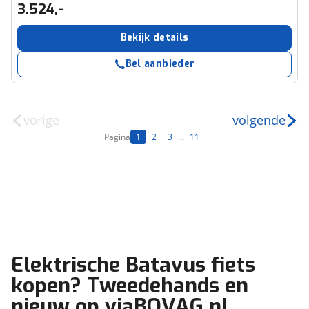
3.524,-
Bekijk details
Bel aanbieder
vorige
volgende
Pagina
1
2
3
...
11
Elektrische Batavus fiets
kopen? Tweedehands en
nieuw op viaBOVAG.nl