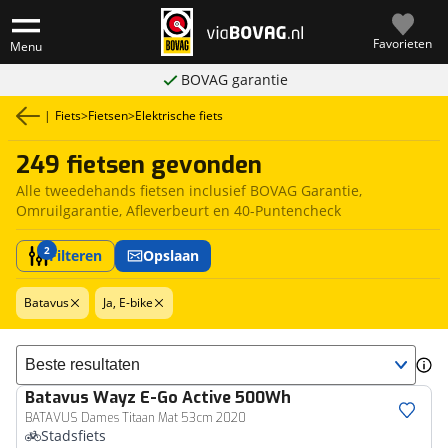
Favorieten
Menu
BOVAG garantie
|
Fiets
>
Fietsen
>
Elektrische fiets
249 fietsen gevonden
Alle tweedehands fietsen inclusief BOVAG Garantie,
Omruilgarantie, Afleverbeurt en 40-Puntencheck
2
Filteren
Opslaan
Batavus
Ja, E-bike
Sorteer resultaten
Batavus
Wayz E-Go Active 500Wh
BATAVUS Dames Titaan Mat 53cm 2020
Stadsfiets