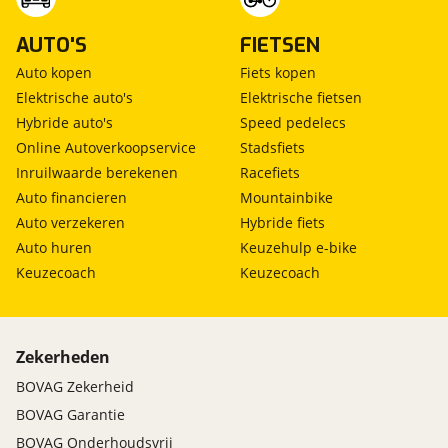
AUTO'S
FIETSEN
Auto kopen
Fiets kopen
Elektrische auto's
Elektrische fietsen
Hybride auto's
Speed pedelecs
Online Autoverkoopservice
Stadsfiets
Inruilwaarde berekenen
Racefiets
Auto financieren
Mountainbike
Auto verzekeren
Hybride fiets
Auto huren
Keuzehulp e-bike
Keuzecoach
Keuzecoach
Zekerheden
BOVAG Zekerheid
BOVAG Garantie
BOVAG Onderhoudsvrij