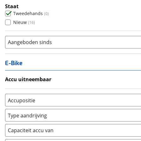
Staat
Tweedehands
(
0
)
Nieuw
(
16
)
Aangeboden sinds
E-Bike
Accu uitneembaar
Ja, uitneembaar
(
0
)
Nee, vast
(
0
)
Accupositie
Bagagedrager
(
0
)
Type aandrijving
Frame
(
0
)
Achterwiel
(
0
)
Vloer
(
0
)
Capaciteit accu van
Trapas
(
0
)
Achterbank
(
0
)