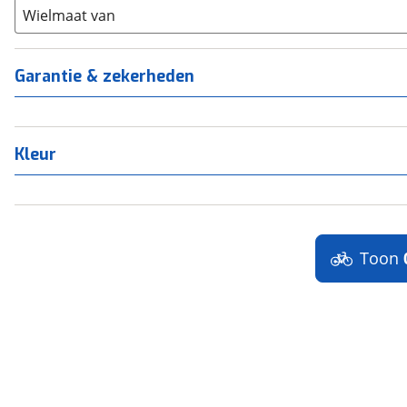
Overig
(
0
)
Staal
Wielmaat van
(
0
)
Tica
(
0
)
Titanium
(
0
)
Garantie & zekerheden
Kleur
Toon