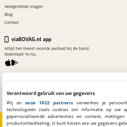
Veelgestelde vragen
Blog
Contact
viaBOVAG.nl app
Altijd het meest recente aanbod bij de hand.
Download 'm nu.
viaBOVAG.nl
Kosterijland
15
3981 AJ
Bunnik
Verantwoord gebruik van uw gegevens
Een initiatief van
BOVAG
Wij en
onze 1022 partners
verwerken je persoonl
technologieën zoals cookies om informatie op uw a
gepersonaliseerde advertenties en content, metingen
Over viaBOVAG.nl
Disclaimer- en Privacyverklaring
productontwikkeling. U kunt kiezen wie uw gegevens gebr
Cookievoorkeuren
Vacatures