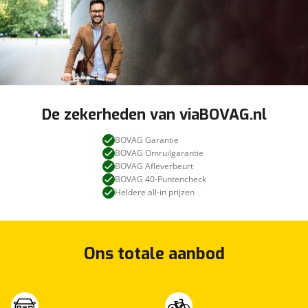
De zekerheden van viaBOVAG.nl
BOVAG Garantie
BOVAG Omruilgarantie
BOVAG Afleverbeurt
BOVAG 40-Puntencheck
Heldere all-in prijzen
Ons totale aanbod