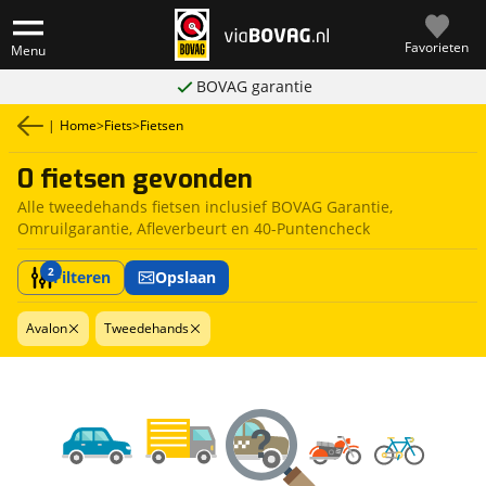
Favorieten
Menu
BOVAG garantie
|
Home
>
Fiets
>
Fietsen
0 fietsen gevonden
Alle tweedehands fietsen inclusief BOVAG Garantie,
Omruilgarantie, Afleverbeurt en 40-Puntencheck
2
Filteren
Opslaan
Avalon
Tweedehands