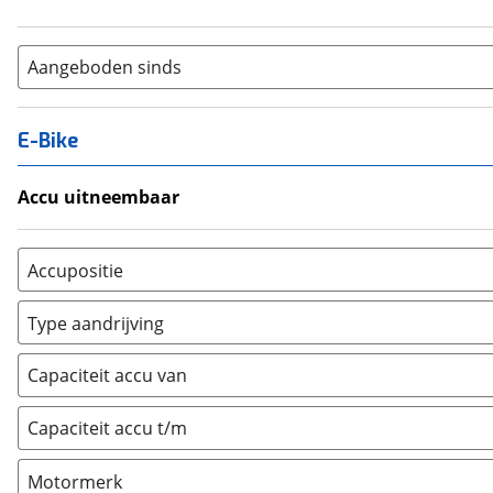
Aangeboden sinds
E-Bike
Accu uitneembaar
Ja, uitneembaar
(
0
)
Nee, vast
(
0
)
Accupositie
Bagagedrager
(
0
)
Type aandrijving
Frame
(
0
)
Achterwiel
(
0
)
Vloer
(
0
)
Capaciteit accu van
Trapas
(
0
)
Achterbank
(
0
)
Voorwiel
(
0
)
Capaciteit accu t/m
Kofferbak
(
0
)
Overig
(
0
)
Motormerk