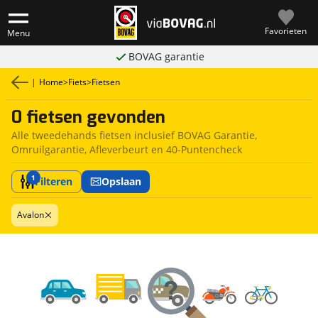
Favorieten
Menu
BOVAG garantie
|
Home
>
Fiets
>
Fietsen
0 fietsen gevonden
Alle tweedehands fietsen inclusief BOVAG Garantie,
Omruilgarantie, Afleverbeurt en 40-Puntencheck
1
Filteren
Opslaan
Avalon