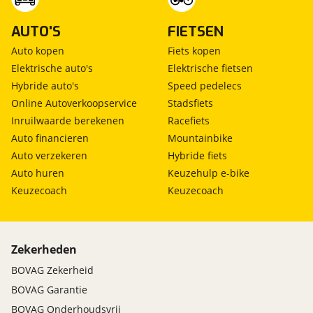
AUTO'S
FIETSEN
Auto kopen
Fiets kopen
Elektrische auto's
Elektrische fietsen
Hybride auto's
Speed pedelecs
Online Autoverkoopservice
Stadsfiets
Inruilwaarde berekenen
Racefiets
Auto financieren
Mountainbike
Auto verzekeren
Hybride fiets
Auto huren
Keuzehulp e-bike
Keuzecoach
Keuzecoach
Zekerheden
BOVAG Zekerheid
BOVAG Garantie
BOVAG Onderhoudsvrij