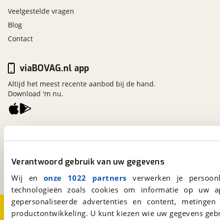
Veelgestelde vragen
Blog
Contact
viaBOVAG.nl app
Altijd het meest recente aanbod bij de hand.
Download 'm nu.
viaBOVAG.nl
Kosterijland
15
3981 AJ
Bunnik
Verantwoord gebruik van uw gegevens
Een initiatief van
BOVAG
Wij en
onze 1022 partners
verwerken je persoonl
technologieën zoals cookies om informatie op uw a
gepersonaliseerde advertenties en content, metingen
Over viaBOVAG.nl
Disclaimer- en Privacyverklaring
productontwikkeling. U kunt kiezen wie uw gegevens gebr
Cookievoorkeuren
Vacatures