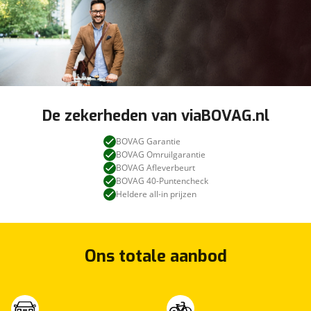
De zekerheden van viaBOVAG.nl
BOVAG Garantie
BOVAG Omruilgarantie
BOVAG Afleverbeurt
BOVAG 40-Puntencheck
Heldere all-in prijzen
Ons totale aanbod