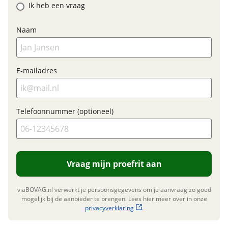
Ik heb een vraag
BTW/marge
BTW
Nieuwe accu
Bijtellingspercentage
7 %
Inbegrepen
Naam
Nieuwprijs
€ 5.499,-
Meerprijs
:
€ 0,-
E-mailadres
Wat is een nieuwe accu?
Garanties
BOVAG Garantie
Fabrieksgarantie van
toepassing
Telefoonnummer (optioneel)
Fabrieksgarantie
Ja
Vraag mijn proefrit aan
viaBOVAG.nl verwerkt je persoonsgegevens om je aanvraag zo goed
mogelijk bij de aanbieder te brengen. Lees hier meer over in onze
privacyverklaring
.