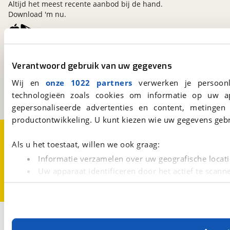
Altijd het meest recente aanbod bij de hand.
Download 'm nu.
viaBOVAG.nl
Verantwoord gebruik van uw gegevens
Kosterijland
15
3981 AJ
Bunnik
Wij en
onze 1022 partners
verwerken je persoonl
Een initiatief van
technologieën zoals cookies om informatie op uw a
BOVAG
gepersonaliseerde advertenties en content, metingen
productontwikkeling. U kunt kiezen wie uw gegevens gebr
Over viaBOVAG.nl
Disclaimer- en Privacyverklaring
Cookievoorkeuren
Vacatures
Als u het toestaat, willen we ook graag:
Informatie verzamelen over uw geografische locati
Uw apparaat identificeren door het actief te scann
Lees meer over hoe uw persoonlijke gegevens worden ve
U kunt uw toestemming op elk moment wijzigen of intrekk
Met cookies en vergelijkbare technieken zorgen we voor 