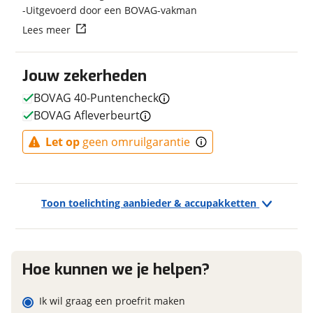
Uitgevoerd door een BOVAG-vakman
Merk remsysteem voor
TEKTRO
Vraag mijn reservering aan
Lees meer
Type primair remsysteem
Schijfrem
achter
viaBOVAG.nl verwerkt je persoonsgegevens om je aanvraag zo
Merk primair remsysteem
TEKTRO
Jouw zekerheden
goed mogelijk bij de aanbieder te brengen. Lees hier meer
achter
over in onze
privacyverklaring
.
BOVAG 40-Puntencheck
BOVAG Afleverbeurt
Let op
geen omruilgarantie
E-bike
Elektrisch?
Ja, E-bike
Accupositie
Frame
Toon toelichting aanbieder & accupakketten
Motormerk
Bosch
Hoe kunnen we je helpen?
Financieel
Ik wil graag een proefrit maken
Prijs
€ 5.499,-