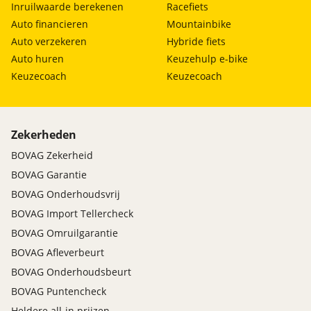
Inruilwaarde berekenen
Racefiets
Auto financieren
Mountainbike
Auto verzekeren
Hybride fiets
Auto huren
Keuzehulp e-bike
Keuzecoach
Keuzecoach
Zekerheden
BOVAG Zekerheid
BOVAG Garantie
BOVAG Onderhoudsvrij
BOVAG Import Tellercheck
BOVAG Omruilgarantie
BOVAG Afleverbeurt
BOVAG Onderhoudsbeurt
BOVAG Puntencheck
Heldere all-in prijzen