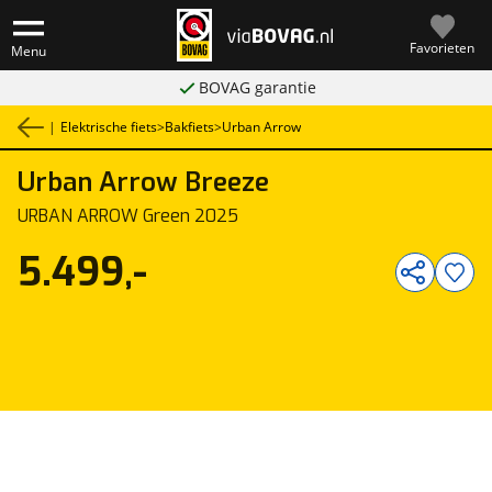
Favorieten
Menu
BOVAG garantie
|
Elektrische fiets
>
Bakfiets
>
Urban Arrow
Urban Arrow
Breeze
1
/
2
URBAN ARROW Green 2025
5.499,-