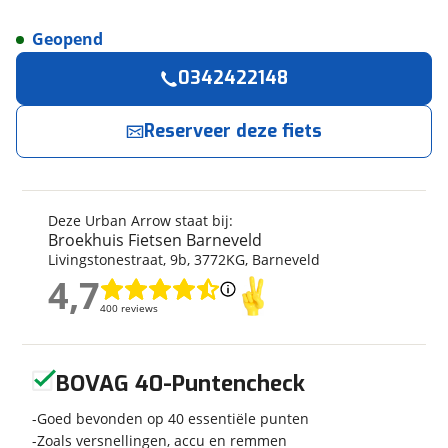
Geopend
Reserveer
nu!
Algemeen
0342422148
Merk
Urban Arrow
Broekhuis Fietsen Barneveld
neemt snel
contact met je op.
Model
Breeze
Reserveer deze fiets
Modeljaar
2025
Jouw contactgegevens
Soort fiets
Bakfiets
Frametype
Unisex
Deze Urban Arrow staat bij:
Naam
Nieuw of occasion
Nieuw
Broekhuis Fietsen Barneveld
Livingstonestraat
,
9
b
,
3772KG
,
Barneveld
4,7
4,7
E-mailadres
400 reviews
400 reviews
Techniek
Geen reviews gevonden
Framemateriaal
Aluminium
BOVAG 40-Puntencheck
Telefoonnummer (optioneel)
Kleur
Groen
Goed bevonden op 40 essentiële punten
Fabriekskleur
Green
Zoals versnellingen, accu en remmen
Type remsysteem voor
Schijfrem