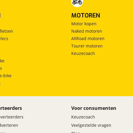
N
MOTOREN
Motor kopen
fietsen
Naked motoren
lecs
AllRoad motoren
Tourer motoren
Keuzecoach
ke
ts
e-bike
h
rteerders
Voor consumenten
dverteerders
Keuzecoach
adverteren
Veelgestelde vragen