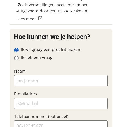
op.
Vraag mijn reser
 contactgegevens
w vraag
Zoals versnellingen, accu en remmen
aan
Uitgevoerd door een BOVAG-vakman
Lees meer
viaBOVAG.nl verwerk
viaBOVAG -
persoonsgegevens om je a
veilig en
goed mogelijk bij de aan
Hoe kunnen we je helpen?
adres
brengen. Lees hier meer o
vertrouwd
privacyverklaring
Ik wil graag een proefrit maken
m
Ik heb een vraag
onnummer (optioneel)
Naam
ladres
raag mijn proefrit
E-mailadres
aan
oonnummer (optioneel)
viaBOVAG.nl verwerkt je
Telefoonnummer (optioneel)
nsgegevens om je aanvraag zo
mogelijk bij de aanbieder te