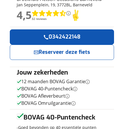
Jan Seppenplein
,
19
,
3772BL
,
Barneveld
ruiken daarvoor
4,5
eme basis. Meer
4,5
lleen functionele
32 reviews
32 reviews
passen via de
Geen reviews gevonden
0342422148
Reserveer
Jouw contactgeg
nu!
Reserveer deze fiets
Naam
Ik heb
interesse in
Jouw zekerheden
E-mailadres
Trek
12 maanden BOVAG Garantie
Procaliber
BOVAG 40-Puntencheck
9.6 BTW fiets
BOVAG Afleverbeurt
Heren Blauw
Broekhuis
Telefoonnummer (opti
52cm 2022
BOVAG Omruilgarantie
Fietsen
Occasions
Barneveld
BOVAG 40-Puntencheck
neemt snel
contact met je
Goed bevonden op 40 essentiële punten