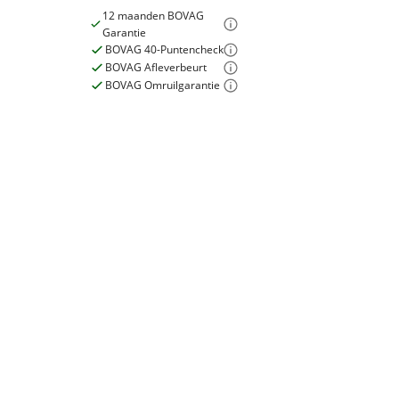
12 maanden BOVAG
Garantie
BOVAG 40-Puntencheck
BOVAG Afleverbeurt
BOVAG Omruilgarantie
E-bike
Elektrisch?
Niet elektrisch
Garanties
BOVAG Garantie
12 maanden