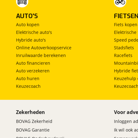
AUTO'S
FIETSE
Auto kopen
Fiets kopen
Elektrische auto's
Elektrische 
Hybride auto's
Speed pede
Online Autoverkoopservice
Stadsfiets
Inruilwaarde berekenen
Racefiets
Auto financieren
Mountainbi
Auto verzekeren
Hybride fie
Auto huren
Keuzehulp 
Keuzecoach
Keuzecoac
Zekerheden
Voor adve
BOVAG Zekerheid
Inloggen a
BOVAG Garantie
Ik wil ook 