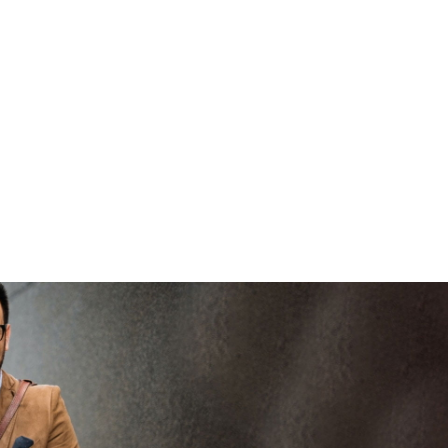
viaBOVAG -
brengen
V
veilig en
vertrouwd
viaBOVAG -
persoo
veilig en
goed
brenge
vertrouwd