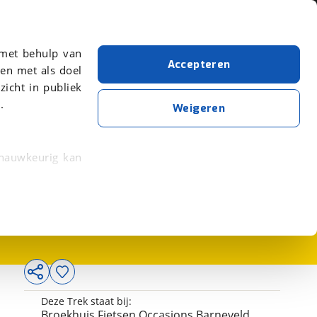
Over viaBOVAG.nl
er meer over in onze
 met behulp van
Accepteren
en met als doel
zicht in publiek
.
Weigeren
 nauwkeurig kan
1.095,-
 eigenschappen
rkeuren in het
trekken in de
lijke ervaring.
Deze Trek staat bij:
ytische cookies
Broekhuis Fietsen Occasions Barneveld