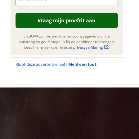
. Lees hier meer over in onze
erstuur mijn vraag
privacyverklaring
.
viaBOVAG.nl verwerkt je
Vraag mijn proefrit aan
nsgegevens om je aanvraag zo
 mogelijk bij de aanbieder te
n. Lees hier meer over in onze
viaBOVAG.nl verwerkt je persoonsgegevens om je
privacyverklaring
.
aanvraag zo goed mogelijk bij de aanbieder te brengen.
Lees hier meer over in onze
privacyverklaring
.
Klopt deze advertentie niet?
Meld een fout.
Wat
Wat is jou
opgevallen?
vervelend
dat je een
Wat klopt er
fout hebt
niet?
ontdekt.
Trek
Kan je ons nog
Procaliber