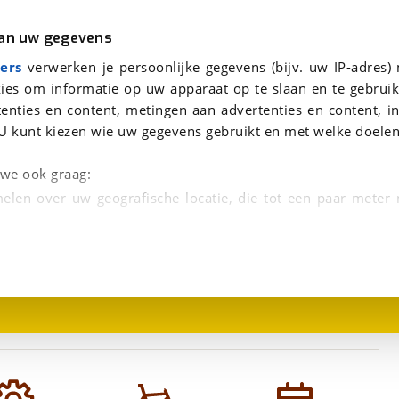
r
Kampeer
van uw gegevens
eantwoorden.
2022
viaBOVAG.nl verwerkt je persoonsgegevens om je aanvraag zo goed mogelijk bij de aanbieder te brengen. Lees hi
ers
verwerken je persoonlijke gegevens (bijv. uw IP-adres)
ies om informatie op uw apparaat op te slaan en te gebruik
enties en content, metingen aan advertenties en content, in
U kunt kiezen wie uw gegevens gebruikt en met welke doelen
n we ook graag:
elen over uw geografische locatie, die tot een paar meter
1
/
6
entificeren door het actief te scannen op specifieke
 persoonlijke gegevens worden verwerkt en stel uw voo
unt uw toestemming op elk moment wijzigen of in
kbare technieken zorgen we voor een betere en meer persoon
en ervoor dat de website goed werkt. Ook gebruiken we anal