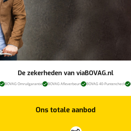
De zekerheden van viaBOVAG.nl
BOVAG Omruilgarantie
BOVAG Afleverbeurt
BOVAG 40-Puntencheck
Ons totale aanbod