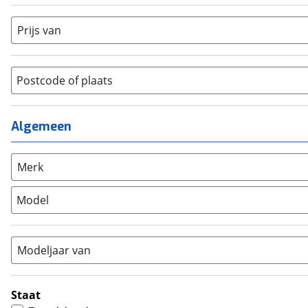
Dames
(
27
)
Crosshybride
(
13
)
Dames monotube
(
0
)
Prijs van
Cruiserfiets
(
186
)
Heren
(
247
)
Hybride fiets
(
404
)
Jongens
(
23
)
Jeugdfiets
(
301
)
Lage instap
Postcode of plaats
(
0
)
Kinderfiets
(
687
)
Meisjes
(
0
)
Ligfiets
(
3
)
Mixed
(
3
)
Algemeen
Mountainbike
(
511
)
Unisex
(
211
)
Overig
(
70
)
Racefiets
(
694
)
Merk
Stadsfiets
(
2167
)
Model
Tandem
(
1
)
Vouwfiets
(
6
)
Modeljaar van
Staat