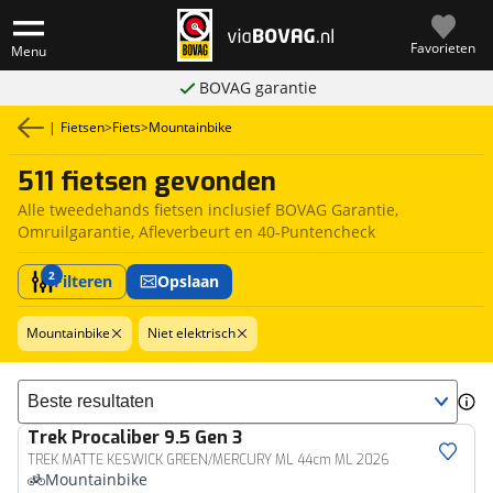
Favorieten
Menu
BOVAG garantie
|
Fietsen
>
Fiets
>
Mountainbike
511 fietsen gevonden
Alle tweedehands fietsen inclusief BOVAG Garantie,
Omruilgarantie, Afleverbeurt en 40-Puntencheck
2
Filteren
Opslaan
Mountainbike
Niet elektrisch
Sorteer resultaten
Trek
Procaliber 9.5 Gen 3
TREK MATTE KESWICK GREEN/MERCURY ML 44cm ML 2026
Mountainbike