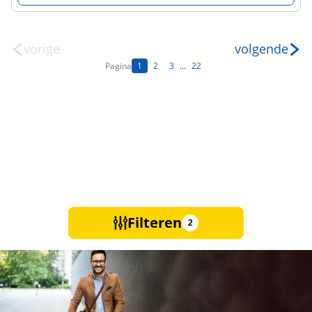
vorige
volgende
Pagina
1
2
3
...
22
Filteren
2