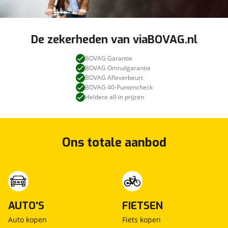
De zekerheden van viaBOVAG.nl
BOVAG Garantie
BOVAG Omruilgarantie
BOVAG Afleverbeurt
BOVAG 40-Puntencheck
Heldere all-in prijzen
Ons totale aanbod
AUTO'S
FIETSEN
Auto kopen
Fiets kopen