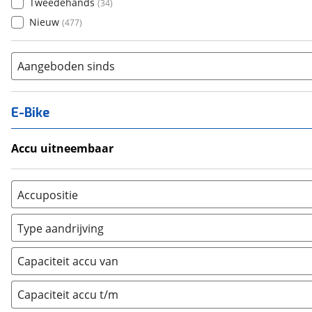
Tweedehands
(
34
)
Nieuw
(
477
)
Aangeboden sinds
E-Bike
Accu uitneembaar
Ja, uitneembaar
(
1
)
Nee, vast
(
0
)
Accupositie
Bagagedrager
(
0
)
Type aandrijving
Frame
(
0
)
Achterwiel
(
0
)
Vloer
(
0
)
Capaciteit accu van
Trapas
(
0
)
Achterbank
(
0
)
Voorwiel
(
0
)
Capaciteit accu t/m
Kofferbak
(
0
)