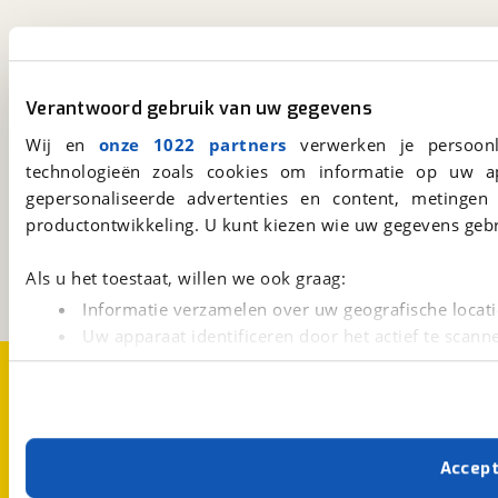
viaBOVAG.nl app
Altijd het meest recente aanbod bij de hand.
Verantwoord gebruik van uw gegevens
Download 'm nu.
Wij en
onze 1022 partners
verwerken je persoonl
technologieën zoals cookies om informatie op uw a
gepersonaliseerde advertenties en content, metingen
viaBOVAG.nl
productontwikkeling. U kunt kiezen wie uw gegevens gebr
Kosterijland
15
3981 AJ
Bunnik
Een initiatief van
Als u het toestaat, willen we ook graag:
BOVAG
Informatie verzamelen over uw geografische locati
Uw apparaat identificeren door het actief te scann
Over viaBOVAG.nl
Disclaimer- en Privacyverklaring
Lees meer over hoe uw persoonlijke gegevens worden ve
Cookievoorkeuren
Vacatures
U kunt uw toestemming op elk moment wijzigen of intrekk
Met cookies en vergelijkbare technieken zorgen we voor 
Accep
cookies zorgen ervoor dat de website goed werkt. Ook g