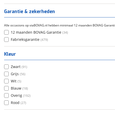
Tica
(
0
)
Titanium
(
0
)
Garantie & zekerheden
Alle occasions op viaBOVAG.nl hebben minimaal 12 maanden BOVAG Garanti
12 maanden BOVAG Garantie
(
34
)
Fabrieksgarantie
(
479
)
Kleur
Zwart
(
91
)
Grijs
(
56
)
Wit
(
5
)
Blauw
(
18
)
Overig
(
192
)
Rood
(
27
)