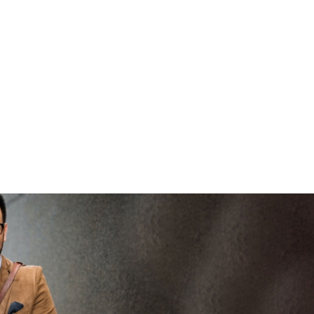
brengen
V
vertrouwd
viaBOVAG -
persoo
veilig en
goed
brenge
vertrouwd