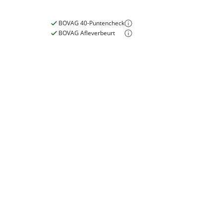
BOVAG 40-Puntencheck
BOVAG Afleverbeurt
E-bike
Elektrisch?
Ja, E-bike
Garanties
BOVAG Garantie
Fabrieksgarantie van
toepassing
Fabrieksgarantie
Ja