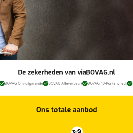
De zekerheden van viaBOVAG.nl
BOVAG Omruilgarantie
BOVAG Afleverbeurt
BOVAG 40-Puntencheck
Ons totale aanbod