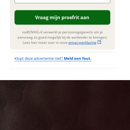
. Lees hier meer over in onze
erstuur mijn vraag
privacyverklaring
.
Vraag mijn proefrit aan
viaBOVAG.nl verwerkt je
nsgegevens om je aanvraag zo
 mogelijk bij de aanbieder te
viaBOVAG.nl verwerkt je persoonsgegevens om je
n. Lees hier meer over in onze
aanvraag zo goed mogelijk bij de aanbieder te brengen.
privacyverklaring
.
Lees hier meer over in onze
privacyverklaring
.
Klopt deze advertentie niet?
Meld een fout.
Wat
Wat is jou
opgevallen?
vervelend
dat je een
Wat klopt er
fout hebt
niet?
ontdekt.
Tenways
Kan je ons nog
CARGO ONE