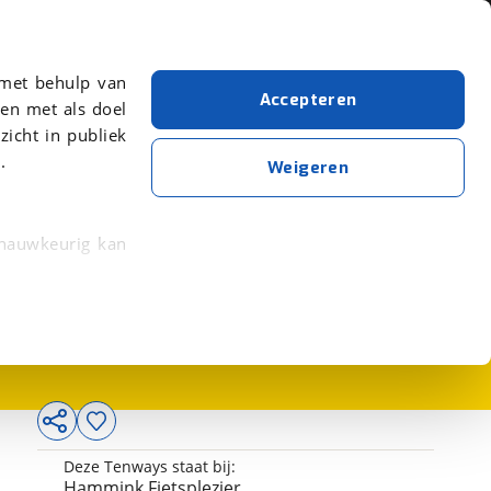
Over viaBOVAG.nl
er meer over in onze
 met behulp van
Accepteren
en met als doel
zicht in publiek
.
Weigeren
 nauwkeurig kan
4.799,-
 eigenschappen
rkeuren in het
trekken in de
lijke ervaring.
Deze Tenways staat bij:
ytische cookies
Hammink Fietsplezier