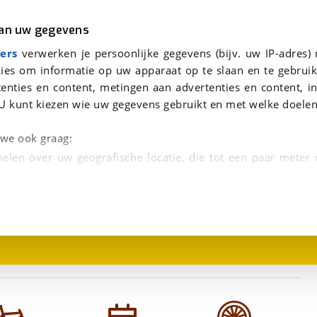
r
Kampeer
van uw gegevens
viaBOVAG.nl verwerkt je persoonsgegevens om je aanvraag zo goed mogelijk bij de aanbieder te brengen. Lees hi
ers
verwerken je persoonlijke gegevens (bijv. uw IP-adres)
ies om informatie op uw apparaat op te slaan en te gebruik
enties en content, metingen aan advertenties en content, in
U kunt kiezen wie uw gegevens gebruikt en met welke doelen
n we ook graag:
elen over uw geografische locatie, die tot een paar meter
1
/
1
entificeren door het actief te scannen op specifieke
 persoonlijke gegevens worden verwerkt en stel uw voo
unt uw toestemming op elk moment wijzigen of in
kbare technieken zorgen we voor een betere en meer persoon
en ervoor dat de website goed werkt. Ook gebruiken we anal