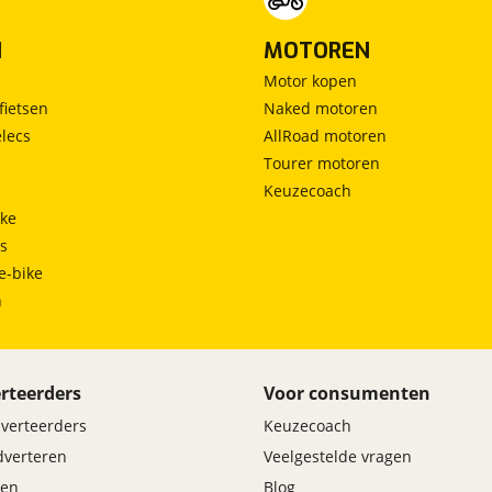
N
MOTOREN
Motor kopen
fietsen
Naked motoren
lecs
AllRoad motoren
Tourer motoren
Keuzecoach
ke
ts
e-bike
h
rteerders
Voor consumenten
dverteerders
Keuzecoach
adverteren
Veelgestelde vragen
en
Blog