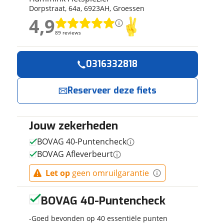
Dorpstraat
,
64
a
,
6923AH
,
Groessen
ruiken daarvoor
4,9
eme basis. Meer
4,9
lleen functionele
89 reviews
89 reviews
passen via de
Geen reviews gevonden
0316332818
Reserveer
Jouw contactgeg
nu!
Reserveer deze fiets
Naam
Ik heb
interesse in
Jouw zekerheden
E-mailadres
Tenways
BOVAG 40-Puntencheck
CARGO ONE
BOVAG Afleverbeurt
Black 53cm
2025
Hammink
Let op
geen omruilgarantie
Telefoonnummer (opti
Fietsplezier
neemt snel
BOVAG 40-Puntencheck
contact met je
op.
Goed bevonden op 40 essentiële punten