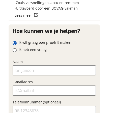
Vraag mijn reser
Zoals versnellingen, accu en remmen
 contactgegevens
w vraag
aan
Uitgevoerd door een BOVAG-vakman
Lees meer
viaBOVAG.nl verwerk
viaBOVAG -
persoonsgegevens om je a
veilig en
Hoe kunnen we je helpen?
goed mogelijk bij de aan
adres
brengen. Lees hier meer o
vertrouwd
privacyverklaring
Ik wil graag een proefrit maken
m
Ik heb een vraag
onnummer (optioneel)
Naam
ladres
raag mijn proefrit
E-mailadres
aan
oonnummer (optioneel)
viaBOVAG.nl verwerkt je
Telefoonnummer (optioneel)
nsgegevens om je aanvraag zo
mogelijk bij de aanbieder te