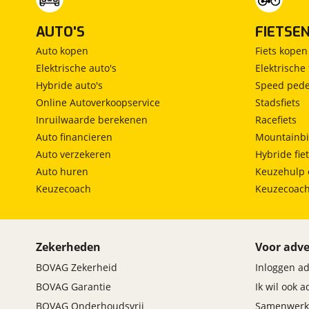
AUTO'S
FIETSE
Auto kopen
Fiets kopen
Elektrische auto's
Elektrische 
Hybride auto's
Speed pede
Online Autoverkoopservice
Stadsfiets
Inruilwaarde berekenen
Racefiets
Auto financieren
Mountainbi
Auto verzekeren
Hybride fie
Auto huren
Keuzehulp 
Keuzecoach
Keuzecoac
Zekerheden
Voor adve
BOVAG Zekerheid
Inloggen a
BOVAG Garantie
Ik wil ook 
BOVAG Onderhoudsvrij
Samenwerk