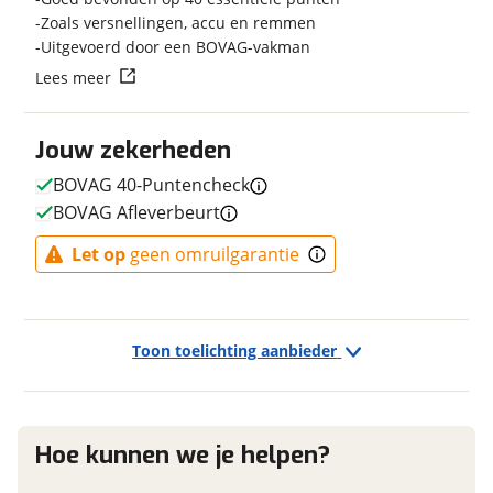
Aantal versnellingen
27
Zoals versnellingen, accu en remmen
Uitgevoerd door een BOVAG-vakman
Vraag mijn reservering aan
Kleur
Zwart
Lees meer
Fabriekskleur
Matt Black + Grey & Red
viaBOVAG.nl verwerkt je persoonsgegevens om je aanvraag zo
goed mogelijk bij de aanbieder te brengen. Lees hier meer
Jouw zekerheden
over in onze
privacyverklaring
.
BOVAG 40-Puntencheck
E-bike
BOVAG Afleverbeurt
Elektrisch?
Niet elektrisch
Let op
geen omruilgarantie
Financieel
Toon toelichting aanbieder
Prijs
€ 899,-
BTW/marge
BTW
Bijtellingspercentage
7 %
Hoe kunnen we je helpen?
Nieuwprijs
€ 1.099,-