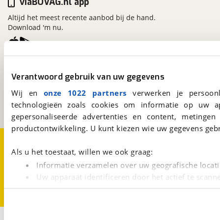
viaBOVAG.nl app
Altijd het meest recente aanbod bij de hand.
Download 'm nu.
viaBOVAG.nl
Verantwoord gebruik van uw gegevens
Kosterijland
15
3981 AJ
Bunnik
Wij en
onze 1022 partners
verwerken je persoonl
Een initiatief van
technologieën zoals cookies om informatie op uw a
BOVAG
gepersonaliseerde advertenties en content, metingen
productontwikkeling. U kunt kiezen wie uw gegevens gebr
Over viaBOVAG.nl
Disclaimer- en Privacyverklaring
Cookievoorkeuren
Vacatures
Als u het toestaat, willen we ook graag:
Informatie verzamelen over uw geografische locati
Uw apparaat identificeren door het actief te scann
Lees meer over hoe uw persoonlijke gegevens worden ve
U kunt uw toestemming op elk moment wijzigen of intrekk