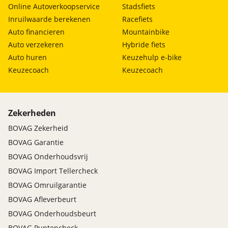
Online Autoverkoopservice
Stadsfiets
Inruilwaarde berekenen
Racefiets
Auto financieren
Mountainbike
Auto verzekeren
Hybride fiets
Auto huren
Keuzehulp e-bike
Keuzecoach
Keuzecoach
Zekerheden
BOVAG Zekerheid
BOVAG Garantie
BOVAG Onderhoudsvrij
BOVAG Import Tellercheck
BOVAG Omruilgarantie
BOVAG Afleverbeurt
BOVAG Onderhoudsbeurt
BOVAG Puntencheck