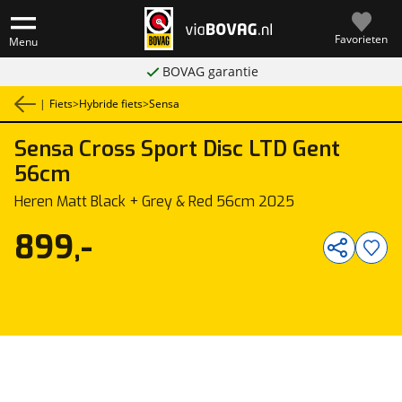
Favorieten
Menu
BOVAG garantie
|
Fiets
>
Hybride fiets
>
Sensa
Sensa
Cross Sport Disc LTD Gent
1
/
1
56cm
Heren Matt Black + Grey & Red 56cm 2025
899,-