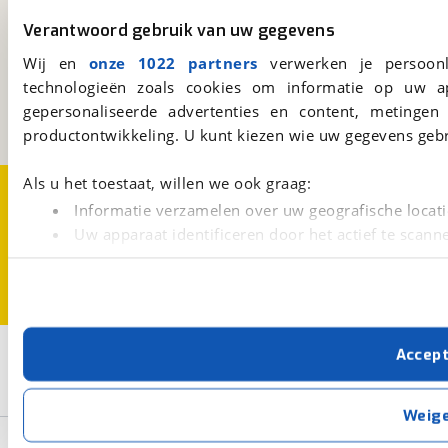
Verantwoord gebruik van uw gegevens
viaBOVAG.nl
Wij en
onze 1022 partners
verwerken je persoonl
Kosterijland
15
3981 AJ
Bunnik
technologieën zoals cookies om informatie op uw a
Een initiatief van
gepersonaliseerde advertenties en content, metingen
BOVAG
productontwikkeling. U kunt kiezen wie uw gegevens gebr
Als u het toestaat, willen we ook graag:
Over viaBOVAG.nl
Disclaimer- en Privacyverklaring
Cookievoorkeuren
Vacatures
Informatie verzamelen over uw geografische locati
Uw apparaat identificeren door het actief te scann
Lees meer over hoe uw persoonlijke gegevens worden ve
U kunt uw toestemming op elk moment wijzigen of intrekk
Met cookies en vergelijkbare technieken zorgen we voor 
3
Accep
Opslaan
cookies zorgen ervoor dat de website goed werkt. Ook g
verbeteren. We tonen je graag relevante advertenties e
Hybride fiets
Sensa
Niet elektrisch
buiten onze website volgt – uiteraard op anonie
Weig
privacyverklaring
. Als je weigert, plaatsen we alleen f
Basisgegevens