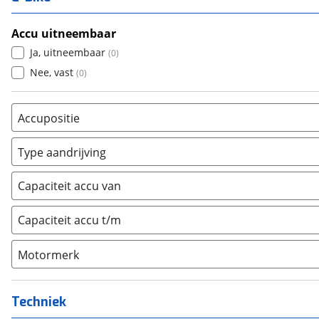
Accu uitneembaar
Ja, uitneembaar
(
0
)
Nee, vast
(
0
)
Accupositie
Bagagedrager
(
0
)
Type aandrijving
Frame
(
0
)
Achterwiel
(
0
)
Vloer
(
0
)
Capaciteit accu van
Trapas
(
0
)
Achterbank
(
0
)
Voorwiel
(
0
)
Capaciteit accu t/m
Kofferbak
(
0
)
Overig
(
0
)
Motormerk
Bosch
(
0
)
Yamaha
(
0
)
Techniek
Stromer
(
0
)