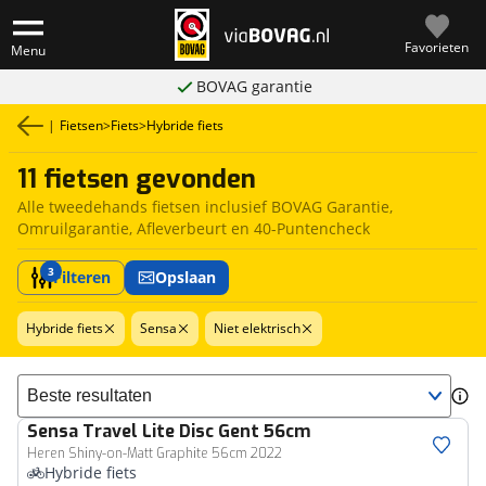
Favorieten
Menu
BOVAG garantie
|
Fietsen
>
Fiets
>
Hybride fiets
11 fietsen gevonden
Alle tweedehands fietsen inclusief BOVAG Garantie,
Omruilgarantie, Afleverbeurt en 40-Puntencheck
3
Filteren
Opslaan
Hybride fiets
Sensa
Niet elektrisch
Sorteer resultaten
Sensa
Travel Lite Disc Gent 56cm
Heren Shiny-on-Matt Graphite 56cm 2022
Hybride fiets