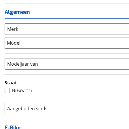
Meisjes
(
0
)
Ligfiets
(
0
)
Mixed
(
0
)
Algemeen
Mountainbike
(
12
)
Unisex
(
0
)
Overig
(
0
)
Racefiets
(
17
)
Merk
Stadsfiets
(
28
)
Model
Tandem
(
0
)
Vouwfiets
(
0
)
Modeljaar van
Staat
Nieuw
(
11
)
Aangeboden sinds
E-Bike