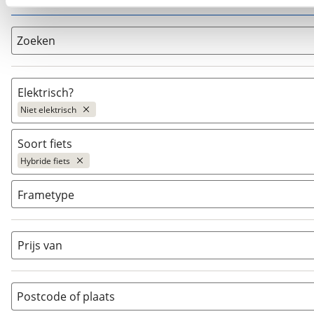
kun je later altijd aanpassen via de
voorkeurenpagina
.
Zoeken
Elektrisch?
Niet elektrisch
Niet elektrisch
(
11
)
Soort fiets
Ja, E-bike
(
4
)
Hybride fiets
Ja, High-speed
(
0
)
Bakfiets
(
0
)
Frametype
BMX / Freestyle fiets
(
0
)
Dames
(
4
)
Crosshybride
(
0
)
Dames monotube
(
0
)
Prijs van
Cruiserfiets
(
0
)
Heren
(
7
)
Hybride fiets
(
11
)
Jongens
(
0
)
Jeugdfiets
(
0
)
Lage instap
Postcode of plaats
(
0
)
Kinderfiets
(
0
)