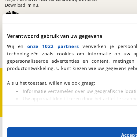
Download 'm nu.
viaBOVAG.nl
Verantwoord gebruik van uw gegevens
Kosterijland
15
3981 AJ
Bunnik
Wij en
onze 1022 partners
verwerken je persoonl
Een initiatief van
technologieën zoals cookies om informatie op uw a
BOVAG
gepersonaliseerde advertenties en content, metingen
productontwikkeling. U kunt kiezen wie uw gegevens gebr
Over viaBOVAG.nl
Disclaimer- en Privacyverklaring
Cookievoorkeuren
Vacatures
Als u het toestaat, willen we ook graag:
Informatie verzamelen over uw geografische locati
Uw apparaat identificeren door het actief te scann
Lees meer over hoe uw persoonlijke gegevens worden ve
U kunt uw toestemming op elk moment wijzigen of intrekk
Met cookies en vergelijkbare technieken zorgen we voor 
Accep
cookies zorgen ervoor dat de website goed werkt. Ook g