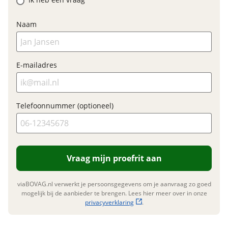
Elektrisch?
Ja, E-bike
Motormerk
Bafang
Nieuwe accu
Naam
Type aandrijving
Trapas
Inbegrepen
Meerprijs
:
E-mailadres
€ 0,-
Financieel
Wat is een nieuwe accu?
Prijs
€ 1.999,-
Telefoonnummer (optioneel)
BTW/marge
BTW
Bijtellingspercentage
7 %
Nieuwprijs
€ 2.399,-
Vraag mijn proefrit aan
viaBOVAG.nl verwerkt je persoonsgegevens om je aanvraag zo goed
Garanties
mogelijk bij de aanbieder te brengen. Lees hier meer over in onze
privacyverklaring
.
BOVAG Garantie
Fabrieksgarantie van
toepassing