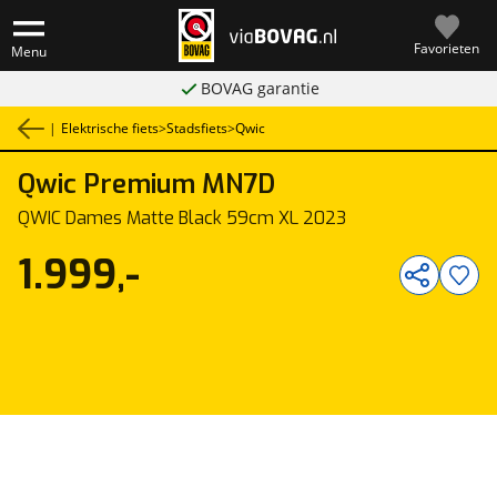
Favorieten
Menu
BOVAG garantie
|
Elektrische fiets
>
Stadsfiets
>
Qwic
Qwic
Premium MN7D
1
/
1
QWIC Dames Matte Black 59cm XL 2023
1.999,-