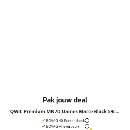
Fabrieksgarantie
Ja
Pak jouw deal
QWIC Premium MN7D Dames Matte Black 59cm
XL 2023
BOVAG 40-Puntencheck
BOVAG Afleverbeurt