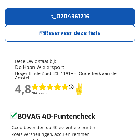
0204961216
Reserveer
nu!
Algemeen
Merk
Qwic
Reserveer deze fiets
De Haan Wielersport
neemt snel contact met je
op.
Model
Premium MN7D
Modeljaar
2023
Jouw contactgegevens
Soort fiets
Stadsfiets
Deze Qwic staat bij:
Frametype
Dames
De Haan Wielersport
Naam
Hoger Einde Zuid
,
23
,
1191AH
,
Ouderkerk aan de
Framehoogte
59 cm
Amstel
Wielmaat
28 inch
4,8
4,8
Nieuw of occasion
Nieuw
204 reviews
E-mailadres
204 reviews
Geen reviews gevonden
BOVAG 40-Puntencheck
Telefoonnummer (optioneel)
Techniek
Goed bevonden op 40 essentiële punten
Transmissie
Naaf
Zoals versnellingen, accu en remmen
Aantal versnellingen
7