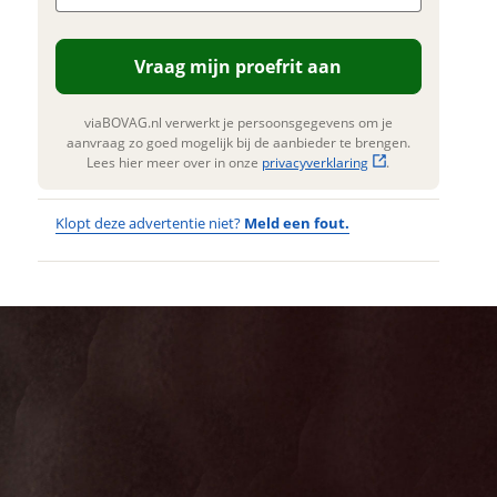
. Lees hier meer over in onze
erstuur mijn vraag
privacyverklaring
.
Vraag mijn proefrit aan
viaBOVAG.nl verwerkt je
nsgegevens om je aanvraag zo
 mogelijk bij de aanbieder te
viaBOVAG.nl verwerkt je persoonsgegevens om je
n. Lees hier meer over in onze
aanvraag zo goed mogelijk bij de aanbieder te brengen.
privacyverklaring
.
Lees hier meer over in onze
privacyverklaring
.
Klopt deze advertentie niet?
Meld een fout.
Wat
Wat is jou
opgevallen?
vervelend
dat je een
Wat klopt er
fout hebt
niet?
ontdekt.
QWIC Echo
Kan je ons nog
Daily Dames