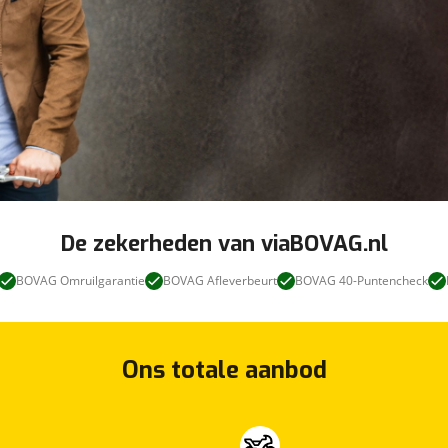
De zekerheden van viaBOVAG.nl
BOVAG Omruilgarantie
BOVAG Afleverbeurt
BOVAG 40-Puntencheck
Ons totale aanbod