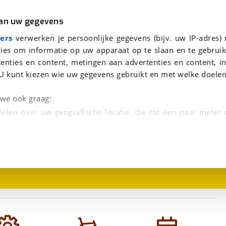
r
Kampeer
van uw gegevens
e beantwoorden.
viaBOVAG.nl verwerkt je persoonsgegevens om je aanvraag zo goed mogelijk bij de aanbieder te brengen. Lees hi
ers
verwerken je persoonlijke gegevens (bijv. uw IP-adres)
ies om informatie op uw apparaat op te slaan en te gebruik
enties en content, metingen aan advertenties en content, in
U kunt kiezen wie uw gegevens gebruikt en met welke doelen
n we ook graag:
elen over uw geografische locatie, die tot een paar meter
1
/
1
entificeren door het actief te scannen op specifieke
 persoonlijke gegevens worden verwerkt en stel uw voo
unt uw toestemming op elk moment wijzigen of in
kbare technieken zorgen we voor een betere en meer persoon
en ervoor dat de website goed werkt. Ook gebruiken we anal