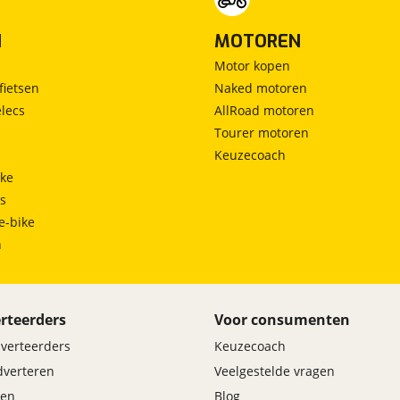
N
MOTOREN
Motor kopen
fietsen
Naked motoren
lecs
AllRoad motoren
Tourer motoren
Keuzecoach
ke
ts
e-bike
h
rteerders
Voor consumenten
dverteerders
Keuzecoach
adverteren
Veelgestelde vragen
en
Blog