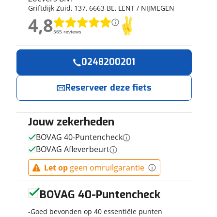
Griftdijk Zuid
,
137
,
6663 BE
,
LENT / NIJMEGEN
ruiken daarvoor
4,8
eme basis. Meer
4,8
lleen functionele
565 reviews
565 reviews
passen via de
Geen reviews gevonden
0248200201
Reserveer
Jouw contactgeg
nu!
Reserveer deze fiets
Naam
Ik heb
interesse in
Jouw zekerheden
E-mailadres
QWIC Echo
BOVAG 40-Puntencheck
Daily Dames
BOVAG Afleverbeurt
Midnight
Blue M 49cm
Zoevers B.V.
Let op
geen omruilgarantie
Telefoonnummer (opti
M 2025
neemt snel
contact met je
BOVAG 40-Puntencheck
op.
Goed bevonden op 40 essentiële punten