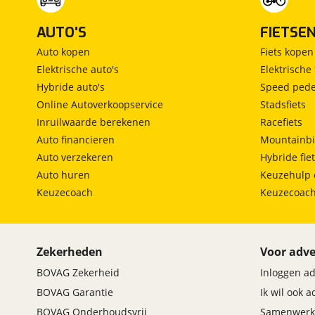
AUTO'S
FIETSE
Auto kopen
Fiets kopen
Elektrische auto's
Elektrische 
Hybride auto's
Speed pede
Online Autoverkoopservice
Stadsfiets
Inruilwaarde berekenen
Racefiets
Auto financieren
Mountainbi
Auto verzekeren
Hybride fie
Auto huren
Keuzehulp 
Keuzecoach
Keuzecoac
Zekerheden
Voor adve
BOVAG Zekerheid
Inloggen a
BOVAG Garantie
Ik wil ook 
BOVAG Onderhoudsvrij
Samenwerk