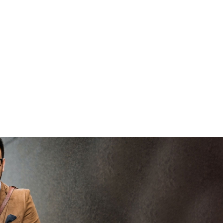
brengen
vertrouwd
V
viaBOVAG -
persoo
veilig en
goed
brenge
vertrouwd