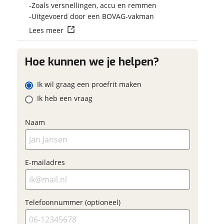
Vraag mijn reser
Zoals versnellingen, accu en remmen
 contactgegevens
w vraag
aan
Uitgevoerd door een BOVAG-vakman
Lees meer
viaBOVAG.nl verwerk
viaBOVAG -
persoonsgegevens om je a
veilig en
Hoe kunnen we je helpen?
goed mogelijk bij de aan
adres
brengen. Lees hier meer o
vertrouwd
privacyverklaring
Ik wil graag een proefrit maken
m
Ik heb een vraag
onnummer (optioneel)
Naam
ladres
raag mijn proefrit
E-mailadres
aan
oonnummer (optioneel)
viaBOVAG.nl verwerkt je
Telefoonnummer (optioneel)
nsgegevens om je aanvraag zo
mogelijk bij de aanbieder te