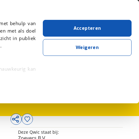
Over viaBOVAG.nl
er meer over in onze
 met behulp van
Accepteren
en met als doel
zicht in publiek
.
Weigeren
 nauwkeurig kan
2.299,-
 eigenschappen
rkeuren in het
trekken in de
lijke ervaring.
Deze Qwic staat bij:
ytische cookies
Zoevers B.V.