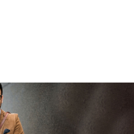
brengen
V
veilig en
vertrouwd
viaBOVAG -
persoo
veilig en
goed
brenge
vertrouwd