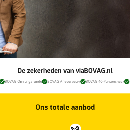
De zekerheden van viaBOVAG.nl
BOVAG Omruilgarantie
BOVAG Afleverbeurt
BOVAG 40-Puntencheck
Ons totale aanbod