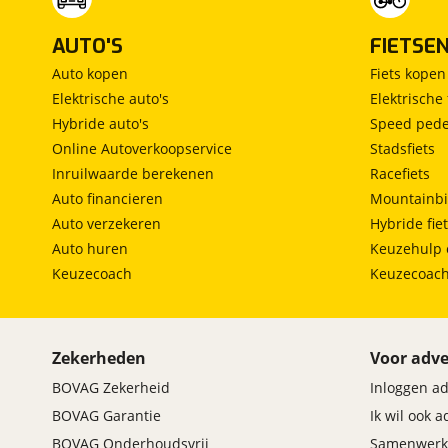
AUTO'S
FIETSE
Auto kopen
Fiets kopen
Elektrische auto's
Elektrische 
Hybride auto's
Speed pede
Online Autoverkoopservice
Stadsfiets
Inruilwaarde berekenen
Racefiets
Auto financieren
Mountainbi
Auto verzekeren
Hybride fie
Auto huren
Keuzehulp 
Keuzecoach
Keuzecoac
Zekerheden
Voor adve
BOVAG Zekerheid
Inloggen a
BOVAG Garantie
Ik wil ook 
BOVAG Onderhoudsvrij
Samenwerk