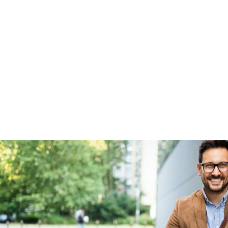
Garanties
BOVAG Garantie
Fabrieksgarantie van
toepassing
Fabrieksgarantie
Ja