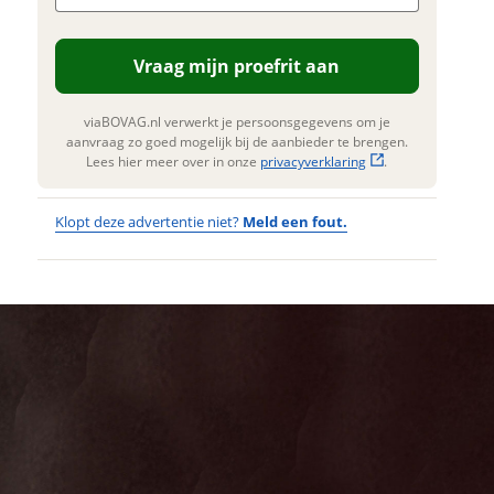
. Lees hier meer over in onze
erstuur mijn vraag
privacyverklaring
.
Vraag mijn proefrit aan
viaBOVAG.nl verwerkt je
nsgegevens om je aanvraag zo
 mogelijk bij de aanbieder te
viaBOVAG.nl verwerkt je persoonsgegevens om je
n. Lees hier meer over in onze
aanvraag zo goed mogelijk bij de aanbieder te brengen.
privacyverklaring
.
Lees hier meer over in onze
privacyverklaring
.
Klopt deze advertentie niet?
Meld een fout.
Wat
Wat is jou
opgevallen?
vervelend
dat je een
Wat klopt er
fout hebt
niet?
ontdekt.
IMOVE
Kan je ons nog
President