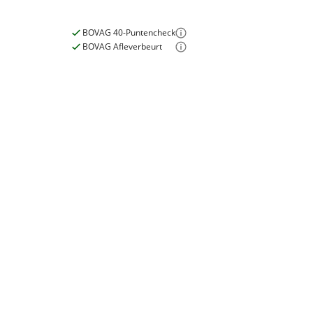
BOVAG 40-Puntencheck
BOVAG Afleverbeurt
Nieuwe accu
Inbegrepen
Meerprijs
:
€ 0,-
Wat is een nieuwe accu?
E-bike
Elektrisch?
Ja, E-bike
Motormerk
Bafang
Type aandrijving
Achterwiel