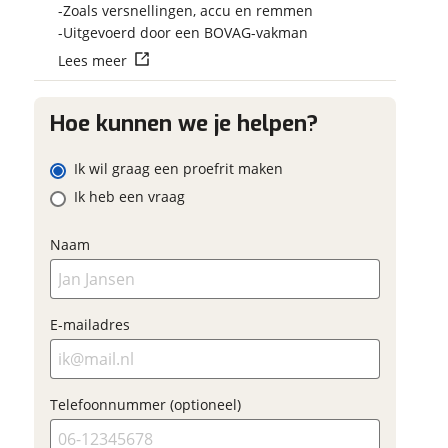
Vraag mijn reser
Zoals versnellingen, accu en remmen
 contactgegevens
w vraag
aan
Uitgevoerd door een BOVAG-vakman
Lees meer
viaBOVAG.nl verwerk
viaBOVAG -
persoonsgegevens om je a
veilig en
Hoe kunnen we je helpen?
goed mogelijk bij de aan
adres
brengen. Lees hier meer o
vertrouwd
privacyverklaring
Ik wil graag een proefrit maken
m
Ik heb een vraag
onnummer (optioneel)
Naam
ladres
raag mijn proefrit
E-mailadres
aan
oonnummer (optioneel)
viaBOVAG.nl verwerkt je
Telefoonnummer (optioneel)
nsgegevens om je aanvraag zo
mogelijk bij de aanbieder te