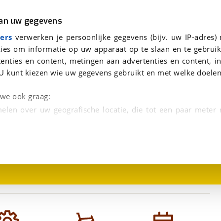
r
Kampeer
van uw gegevens
viaBOVAG.nl verwerkt je persoonsgegevens om je aanvraag zo goed mogelijk bij de aanbieder te brengen. Lees hi
ers
verwerken je persoonlijke gegevens (bijv. uw IP-adres)
ies om informatie op uw apparaat op te slaan en te gebruik
enties en content, metingen aan advertenties en content, in
U kunt kiezen wie uw gegevens gebruikt en met welke doelen
26
n we ook graag:
elen over uw geografische locatie, die tot een paar meter
1
/
1
entificeren door het actief te scannen op specifieke
 persoonlijke gegevens worden verwerkt en stel uw voo
unt uw toestemming op elk moment wijzigen of in
kbare technieken zorgen we voor een betere en meer persoon
en ervoor dat de website goed werkt. Ook gebruiken we anal