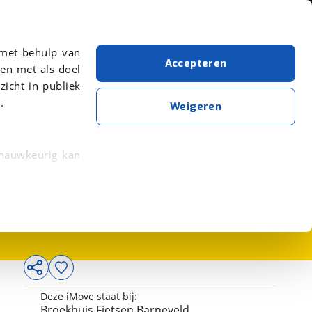
Over viaBOVAG.nl
er meer over in onze
 met behulp van
Accepteren
en met als doel
zicht in publiek
.
Weigeren
 nauwkeurig kan
2.990,-
 eigenschappen
rkeuren in het
trekken in de
lijke ervaring.
Deze iMove staat bij:
ytische cookies
Broekhuis Fietsen Barneveld