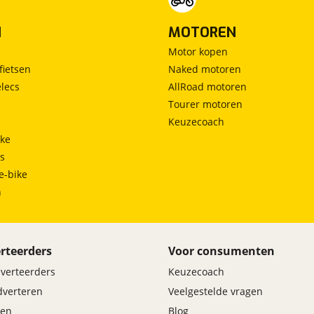
N
MOTOREN
Motor kopen
fietsen
Naked motoren
lecs
AllRoad motoren
Tourer motoren
Keuzecoach
ke
ts
e-bike
h
rteerders
Voor consumenten
dverteerders
Keuzecoach
adverteren
Veelgestelde vragen
en
Blog