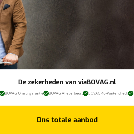
De zekerheden van viaBOVAG.nl
BOVAG Omruilgarantie
BOVAG Afleverbeurt
BOVAG 40-Puntencheck
Ons totale aanbod