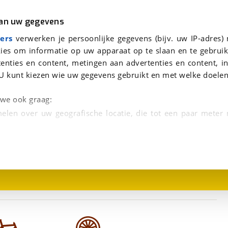
r
Kampeer
van uw gegevens
viaBOVAG.nl verwerkt je persoonsgegevens om je aanvraag zo goed mogelijk bij de aanbieder te brengen. Lees hi
ers
verwerken je persoonlijke gegevens (bijv. uw IP-adres)
ies om informatie op uw apparaat op te slaan en te gebruik
enties en content, metingen aan advertenties en content, in
U kunt kiezen wie uw gegevens gebruikt en met welke doelen
n we ook graag:
elen over uw geografische locatie, die tot een paar meter
1
/
1
entificeren door het actief te scannen op specifieke
 persoonlijke gegevens worden verwerkt en stel uw voo
unt uw toestemming op elk moment wijzigen of in
kbare technieken zorgen we voor een betere en meer persoon
en ervoor dat de website goed werkt. Ook gebruiken we anal