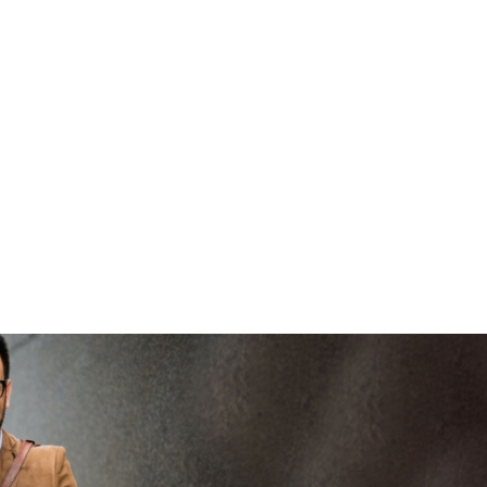
brenge
V
vertrouwd
viaBOVAG -
persoo
veilig en
goed
brenge
vertrouwd