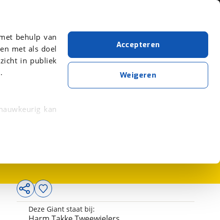
Over viaBOVAG.nl
er meer over in onze
 met behulp van
Accepteren
en met als doel
zicht in publiek
.
Weigeren
 nauwkeurig kan
1.295,-
 eigenschappen
rkeuren in het
trekken in de
lijke ervaring.
Deze Giant staat bij:
ytische cookies
Harm Takke Tweewielers