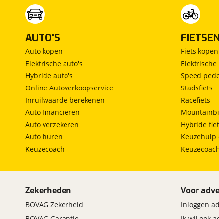
AUTO'S
FIETSE
Auto kopen
Fiets kopen
Elektrische auto's
Elektrische 
Hybride auto's
Speed pede
Online Autoverkoopservice
Stadsfiets
Inruilwaarde berekenen
Racefiets
Auto financieren
Mountainbi
Auto verzekeren
Hybride fie
Auto huren
Keuzehulp 
Keuzecoach
Keuzecoac
Zekerheden
Voor adve
BOVAG Zekerheid
Inloggen a
BOVAG Garantie
Ik wil ook 