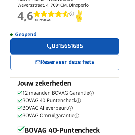
Weversstraat
,
4
,
7091CM
,
Dinxperlo
ruiken daarvoor
4,6
eme basis. Meer
4,6
lleen functionele
188 reviews
188 reviews
passen via de
Geopend
Geen reviews gevonden
Reserveer
Jouw contactgeg
0315651685
nu!
Naam
Reserveer deze fiets
Ik heb
interesse in
Jouw zekerheden
E-mailadres
Giant Prime+
Dames Grijs
12 maanden BOVAG Garantie
52cm M
BOVAG 40-Puntencheck
Harm Takke
Telefoonnummer (opti
BOVAG Afleverbeurt
Tweewielers
neemt snel
BOVAG Omruilgarantie
contact met je
op.
BOVAG 40-Puntencheck