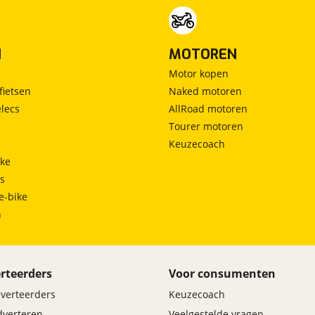
N
MOTOREN
Motor kopen
fietsen
Naked motoren
lecs
AllRoad motoren
Tourer motoren
Keuzecoach
ke
ts
e-bike
h
rteerders
Voor consumenten
dverteerders
Keuzecoach
adverteren
Veelgestelde vragen