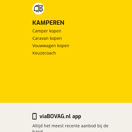
KAMPEREN
Camper kopen
Caravan kopen
Vouwwagen kopen
Keuzecoach
viaBOVAG.nl app
Altijd het meest recente aanbod bij de
hand.