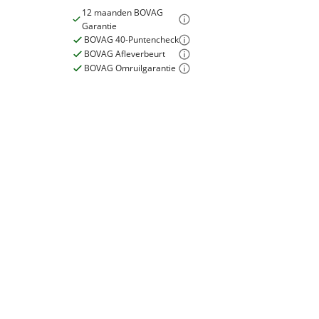
12 maanden BOVAG
Garantie
BOVAG 40-Puntencheck
BOVAG Afleverbeurt
E-bike
BOVAG Omruilgarantie
Elektrisch?
Ja, E-bike
Garanties
BOVAG Garantie
12 maanden