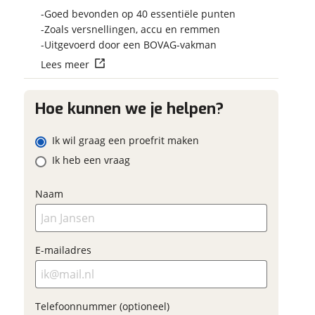
Vraag mijn reser
 contactgegevens
w vraag
Goed bevonden op 40 essentiële punten
aan
Zoals versnellingen, accu en remmen
Uitgevoerd door een BOVAG-vakman
viaBOVAG.nl verwerk
Lees meer
viaBOVAG -
persoonsgegevens om je a
veilig en
goed mogelijk bij de aan
ladres
brengen. Lees hier meer o
vertrouwd
Hoe kunnen we je helpen?
privacyverklaring
m
Ik wil graag een proefrit maken
oonnummer (optioneel)
Ik heb een vraag
ladres
Naam
raag mijn proefrit
aan
oonnummer (optioneel)
E-mailadres
viaBOVAG.nl verwerkt je
nsgegevens om je aanvraag zo
mogelijk bij de aanbieder te
Telefoonnummer (optioneel)