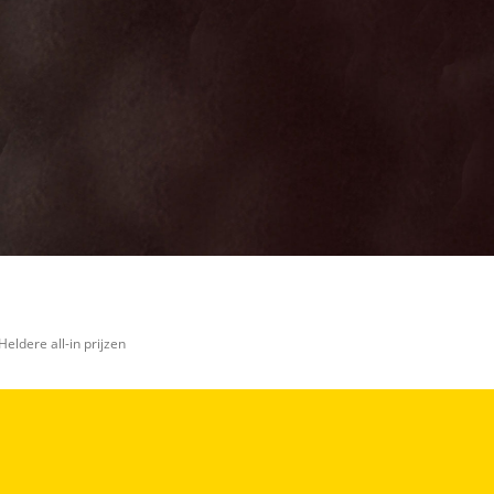
Giant Prime+
Kan je ons nog
Dames Grijs
meer vertellen?
52cm M
(optioneel)
Maar wat fijn
dat je de
moeite neemt
om die te
melden. Dat
komt de
kwaliteit van
onze
advertenties
ten goede,
dankjewel!
Stuur
mijn
viaBOVAG -
bevinding
veilig en
door
Heldere all-in prijzen
vertrouwd