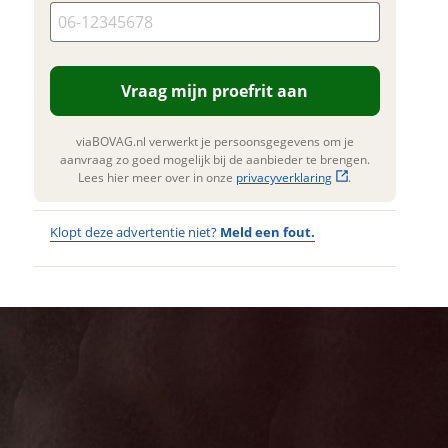
n. Lees hier meer over in onze
erstuur mijn vraag
privacyverklaring
.
viaBOVAG.nl verwerkt je
nsgegevens om je aanvraag zo
Vraag mijn proefrit aan
 mogelijk bij de aanbieder te
n. Lees hier meer over in onze
privacyverklaring
.
viaBOVAG.nl verwerkt je persoonsgegevens om je
aanvraag zo goed mogelijk bij de aanbieder te brengen.
Lees hier meer over in onze
privacyverklaring
.
Klopt deze advertentie niet?
Meld een fout.
Wat
Wat is jou
opgevallen?
vervelend
dat je een
Wat klopt er
fout hebt
niet?
ontdekt.