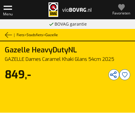
Favorieten
Menu
BOVAG garantie
|
Fiets
>
Stadsfiets
>
Gazelle
Gazelle
HeavyDutyNL
1
/
1
GAZELLE Dames Caramel Khaki Glans 54cm 2025
849,-