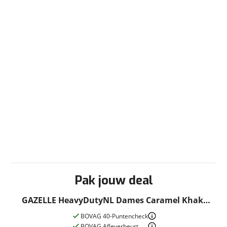
Pak jouw deal
GAZELLE HeavyDutyNL Dames Caramel Khaki
Glans 54cm 2025
BOVAG 40-Puntencheck
BOVAG Afleverbeurt