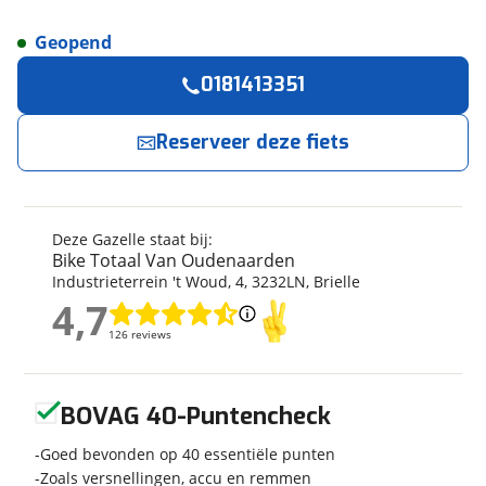
Geopend
Reserveer
nu!
Algemeen
0181413351
Merk
Gazelle
Bike Totaal Van Oudenaarden
neemt snel
contact met je op.
Model
HeavyDutyNL
Reserveer deze fiets
Modeljaar
2025
Jouw contactgegevens
Soort fiets
Stadsfiets
Frametype
Dames
Deze Gazelle staat bij:
Naam
Framehoogte
54 cm
Bike Totaal Van Oudenaarden
Industrieterrein 't Woud
,
4
,
3232LN
,
Brielle
Wielmaat
28 inch
4,7
Nieuw of occasion
Nieuw
4,7
E-mailadres
126 reviews
126 reviews
Geen reviews gevonden
BOVAG 40-Puntencheck
Telefoonnummer (optioneel)
Techniek
Goed bevonden op 40 essentiële punten
Transmissie
Naaf
Zoals versnellingen, accu en remmen
Aantal versnellingen
3