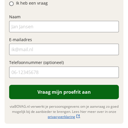
Ik heb een vraag
Naam
Financieel
Prijs
€ 849,-
E-mailadres
BTW/marge
BTW
Bijtellingspercentage
7 %
Nieuwprijs
€ 849,-
Telefoonnummer (optioneel)
Garanties
Vraag mijn proefrit aan
BOVAG Garantie
Fabrieksgarantie van
toepassing
Fabrieksgarantie
Ja
viaBOVAG.nl verwerkt je persoonsgegevens om je aanvraag zo goed
mogelijk bij de aanbieder te brengen. Lees hier meer over in onze
privacyverklaring
.