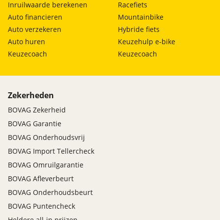
Inruilwaarde berekenen
Racefiets
Auto financieren
Mountainbike
Auto verzekeren
Hybride fiets
Auto huren
Keuzehulp e-bike
Keuzecoach
Keuzecoach
Zekerheden
BOVAG Zekerheid
BOVAG Garantie
BOVAG Onderhoudsvrij
BOVAG Import Tellercheck
BOVAG Omruilgarantie
BOVAG Afleverbeurt
BOVAG Onderhoudsbeurt
BOVAG Puntencheck
Heldere all-in prijzen