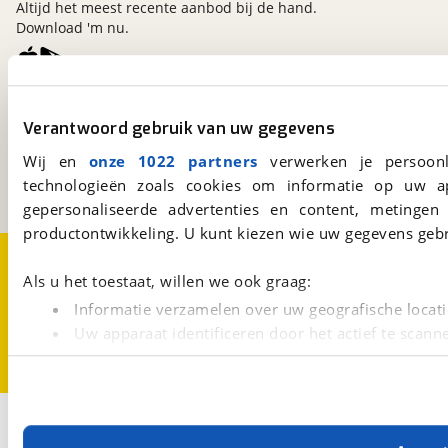
Altijd het meest recente aanbod bij de hand.
Download 'm nu.
viaBOVAG.nl
Verantwoord gebruik van uw gegevens
Kosterijland
15
3981 AJ
Bunnik
Wij en
onze 1022 partners
verwerken je persoonl
Een initiatief van
technologieën zoals cookies om informatie op uw a
BOVAG
gepersonaliseerde advertenties en content, metingen
productontwikkeling. U kunt kiezen wie uw gegevens gebr
Over viaBOVAG.nl
Disclaimer- en Privacyverklaring
Cookievoorkeuren
Vacatures
Als u het toestaat, willen we ook graag:
Informatie verzamelen over uw geografische locati
Uw apparaat identificeren door het actief te scann
Lees meer over hoe uw persoonlijke gegevens worden ve
U kunt uw toestemming op elk moment wijzigen of intrekk
Met cookies en vergelijkbare technieken zorgen we voor 