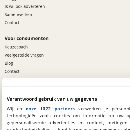
Ik wil ook adverteren
Samenwerken
Contact
Voor consumenten
Keuzecoach
Veelgestelde vragen
Blog
Contact
viaBOVAG.nl app
Altijd het meest recente aanbod bij de hand.
Verantwoord gebruik van uw gegevens
Download 'm nu.
Wij en
onze 1022 partners
verwerken je persoonl
technologieën zoals cookies om informatie op uw a
gepersonaliseerde advertenties en content, metingen
viaBOVAG.nl
productontwikkeling. U kunt kiezen wie uw gegevens gebr