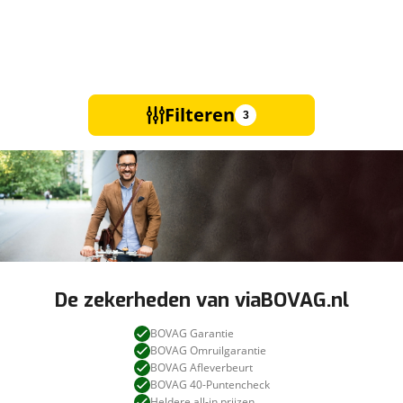
Filteren
3
De zekerheden van viaBOVAG.nl
BOVAG Garantie
BOVAG Omruilgarantie
BOVAG Afleverbeurt
BOVAG 40-Puntencheck
Heldere all-in prijzen