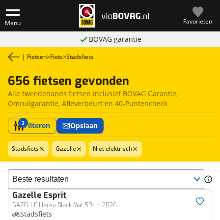
Favorieten
Menu
BOVAG garantie
|
Fietsen
>
Fiets
>
Stadsfiets
656 fietsen gevonden
Alle tweedehands fietsen inclusief BOVAG Garantie,
Omruilgarantie, Afleverbeurt en 40-Puntencheck
3
Filteren
Opslaan
Stadsfiets
Gazelle
Niet elektrisch
Sorteer resultaten
Gazelle
Esprit
GAZELLE Heren Black Mat 59cm 2026
Stadsfiets