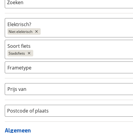
Zoeken
Elektrisch?
Niet elektrisch
Niet elektrisch
(
656
)
Soort fiets
Ja, E-bike
(
1209
)
Stadsfiets
Ja, High-speed
(
23
)
Bakfiets
(
0
)
Frametype
BMX / Freestyle fiets
(
0
)
Dames
(
334
)
Crosshybride
(
0
)
Dames monotube
(
1
)
Prijs van
Cruiserfiets
(
3
)
Heren
(
316
)
Hybride fiets
(
44
)
Jongens
(
0
)
Jeugdfiets
(
2
)
Lage instap
Postcode of plaats
(
1
)
Kinderfiets
(
2
)
Meisjes
(
0
)
Ligfiets
(
0
)
Mixed
(
2
)
Algemeen
Mountainbike
(
0
)