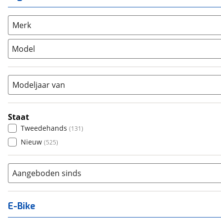
Unisex
(
2
)
Overig
(
1
)
Racefiets
(
0
)
Merk
Stadsfiets
(
656
)
Model
Tandem
(
0
)
Vouwfiets
(
0
)
Modeljaar van
Staat
Tweedehands
(
131
)
Nieuw
(
525
)
Aangeboden sinds
E-Bike