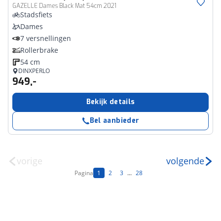
GAZELLE Dames Black Mat 54cm 2021
Stadsfiets
Dames
7 versnellingen
Rollerbrake
54 cm
DINXPERLO
949,-
Bekijk details
Bel aanbieder
vorige
volgende
Pagina
1
2
3
...
28