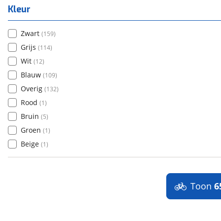
Kleur
Zwart
(
159
)
Grijs
(
114
)
Wit
(
12
)
Blauw
(
109
)
Overig
(
132
)
Rood
(
1
)
Bruin
(
5
)
Groen
(
1
)
Beige
(
1
)
Toon
6