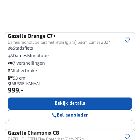
Gazelle
Orange C7+
Dames monotube caramel khaki (glans) 53cm Dames 2027
Stadsfiets
DamesMonotube
7 versnellingen
Rollerbrake
53 cm
MUSSELKANAAL
999,-
Bekijk details
Bel aanbieder
Gazelle
Chamonix C8
GAZELLE HEREN Clay Green Mat 61cm 2024