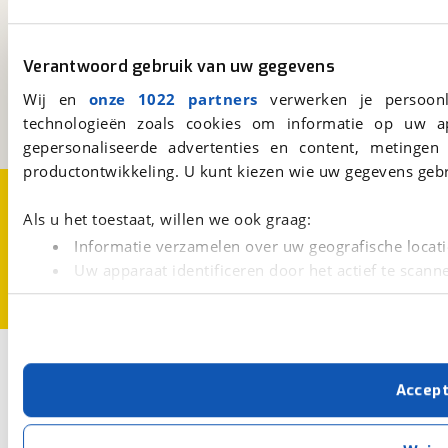
viaBOVAG.nl
Verantwoord gebruik van uw gegevens
Kosterijland
15
3981 AJ
Bunnik
Wij en
onze 1022 partners
verwerken je persoonl
Een initiatief van
technologieën zoals cookies om informatie op uw a
BOVAG
gepersonaliseerde advertenties en content, metingen
productontwikkeling. U kunt kiezen wie uw gegevens gebr
Over viaBOVAG.nl
Disclaimer- en Privacyverklaring
Cookievoorkeuren
Vacatures
Als u het toestaat, willen we ook graag:
Informatie verzamelen over uw geografische locati
Uw apparaat identificeren door het actief te scann
Lees meer over hoe uw persoonlijke gegevens worden ve
U kunt uw toestemming op elk moment wijzigen of intrekk
Met cookies en vergelijkbare technieken zorgen we voor 
Accep
cookies zorgen ervoor dat de website goed werkt. Ook g
verbeteren. We tonen je graag relevante advertenties e
buiten onze website volgt – uiteraard op anonie