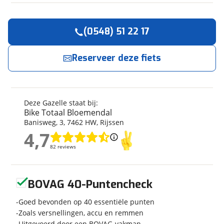
(0548) 51 22 17
Reserveer
nu!
Algemeen
Merk
Gazelle
Reserveer deze fiets
Bike Totaal Bloemendal
neemt snel contact met
je op.
Model
Chamonix S11 Belt H65 A11
Stadsfietsen cloud grey
matt
Jouw contactgegevens
Bouwjaar
2024
Deze Gazelle staat bij:
Bike Totaal Bloemendal
Modeljaar
2024
Naam
Banisweg
,
3
,
7462 HW
,
Rijssen
Soort fiets
Stadsfiets
4,7
4,7
Frametype
Heren
82 reviews
82 reviews
Framehoogte
65 cm
E-mailadres
Nieuw of occasion
Nieuw
Geen reviews gevonden
BOVAG 40-Puntencheck
Telefoonnummer (optioneel)
Goed bevonden op 40 essentiële punten
Zoals versnellingen, accu en remmen
Techniek
Uitgevoerd door een BOVAG-vakman