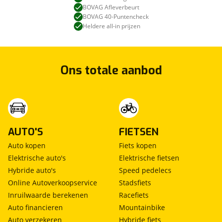
Telefoonnummer (optioneel)
BOVAG Afleverbeurt
BOVAG 40-Puntencheck
Kan je ons nog meer vertellen? (optioneel)
viaBOVAG.nl verwerkt je persoonsgegevens
Heldere all-in prijzen
om je aanvraag zo goed mogelijk bij de
aanbieder te brengen. Lees hier meer over in
onze
privacyverklaring
.
Verstuur mijn vraag
Ons totale aanbod
viaBOVAG.nl verwerkt je persoonsgegevens
om je aanvraag zo goed mogelijk bij de
aanbieder te brengen. Lees hier meer over in
Stuur mijn bevinding door
onze
privacyverklaring
.
AUTO'S
FIETSEN
Auto kopen
Fiets kopen
Elektrische auto's
Elektrische fietsen
Hybride auto's
Speed pedelecs
Online Autoverkoopservice
Stadsfiets
Inruilwaarde berekenen
Racefiets
Auto financieren
Mountainbike
Auto verzekeren
Hybride fiets