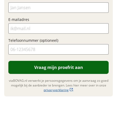
E-mailadres
Garanties
BOVAG Garantie
Fabrieksgarantie van
toepassing
Telefoonnummer (optioneel)
Fabrieksgarantie
Ja
Vraag mijn proefrit aan
viaBOVAG.nl verwerkt je persoonsgegevens om je aanvraag zo goed
mogelijk bij de aanbieder te brengen. Lees hier meer over in onze
privacyverklaring
.