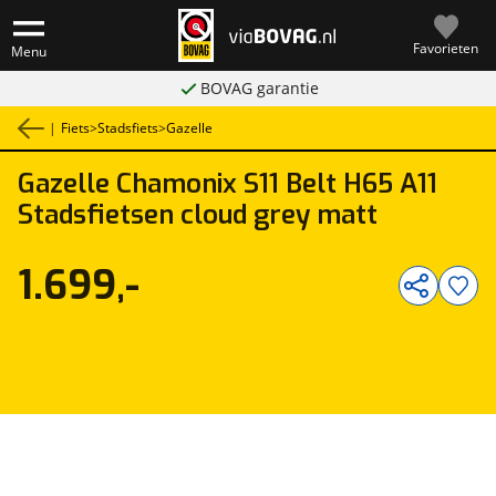
Favorieten
Menu
BOVAG garantie
|
Fiets
>
Stadsfiets
>
Gazelle
Gazelle
Chamonix S11 Belt H65 A11
1
/
1
Stadsfietsen cloud grey matt
1.699,-