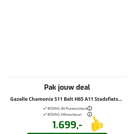
Pak jouw deal
Gazelle Chamonix S11 Belt H65 A11 Stadsfietsen
cloud grey matt
BOVAG 40-Puntencheck
BOVAG Afleverbeurt
1.699,-
Vraag een
Stel een
vraag
proefrit
!
aan!