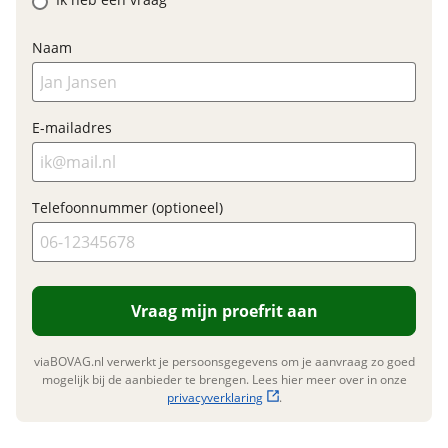
BTW/marge
BTW
Naam
Garanties
E-mailadres
BOVAG Garantie
Fabrieksgarantie van
toepassing
Fabrieksgarantie
Ja
Telefoonnummer (optioneel)
Vraag mijn proefrit aan
viaBOVAG.nl verwerkt je persoonsgegevens om je aanvraag zo goed
mogelijk bij de aanbieder te brengen. Lees hier meer over in onze
privacyverklaring
.