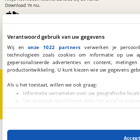
Download 'm nu.
viaBOVAG.nl
Verantwoord gebruik van uw gegevens
Kosterijland
15
3981 AJ
Bunnik
Wij en
onze 1022 partners
verwerken je persoonl
Een initiatief van
technologieën zoals cookies om informatie op uw a
BOVAG
gepersonaliseerde advertenties en content, metingen
productontwikkeling. U kunt kiezen wie uw gegevens gebr
Over viaBOVAG.nl
Disclaimer- en Privacyverklaring
Cookievoorkeuren
Vacatures
Als u het toestaat, willen we ook graag:
Informatie verzamelen over uw geografische locati
Uw apparaat identificeren door het actief te scann
Lees meer over hoe uw persoonlijke gegevens worden ve
U kunt uw toestemming op elk moment wijzigen of intrekk
Met cookies en vergelijkbare technieken zorgen we voor 
Accep
cookies zorgen ervoor dat de website goed werkt. Ook g