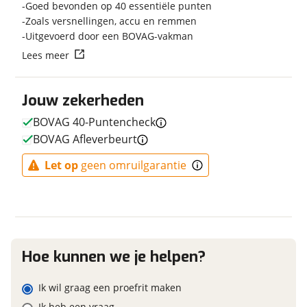
Goed bevonden op 40 essentiële punten
Techniek
Zoals versnellingen, accu en remmen
Transmissie
Derailleur
Uitgevoerd door een BOVAG-vakman
Vraag mijn reservering aan
Aantal versnellingen
5
Lees meer
Kleur
Chroom
viaBOVAG.nl verwerkt je persoonsgegevens om je aanvraag zo
Fabriekskleur
chilli/chrome
Jouw zekerheden
goed mogelijk bij de aanbieder te brengen. Lees hier meer
Type primair remsysteem
Schijfrem
over in onze
privacyverklaring
.
achter
BOVAG 40-Puntencheck
BOVAG Afleverbeurt
Let op
geen omruilgarantie
E-bike
Elektrisch?
Ja, E-bike
Hoe kunnen we je helpen?
Financieel
Ik wil graag een proefrit maken
Prijs
€ 3.299,-
Ik heb een vraag