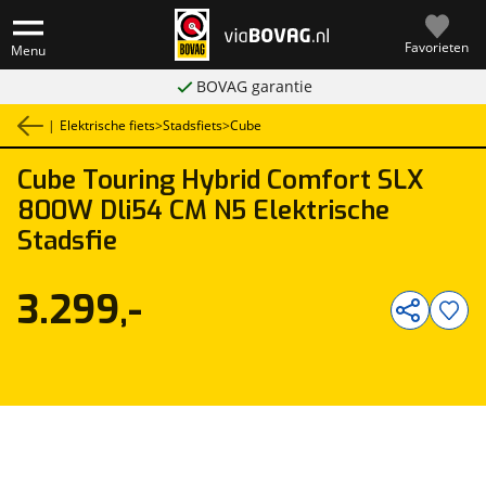
Favorieten
Menu
BOVAG garantie
|
Elektrische fiets
>
Stadsfiets
>
Cube
Cube
Touring Hybrid Comfort SLX
1
/
1
800W Dli54 CM N5 Elektrische
Stadsfie
3.299,-