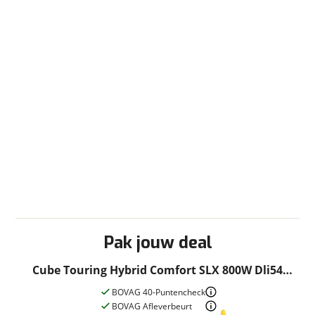
Pak jouw deal
Cube Touring Hybrid Comfort SLX 800W Dli54
CM N5 Elektrische Stadsfie
BOVAG 40-Puntencheck
BOVAG Afleverbeurt