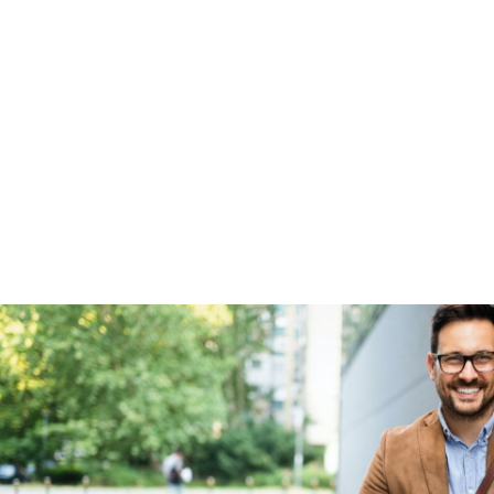
Garanties
BOVAG Garantie
Fabrieksgarantie van
toepassing
Fabrieksgarantie
Ja
Nieuwe accu
Inbegrepen
Meerprijs
:
€ 0,-
Wat is een nieuwe accu?