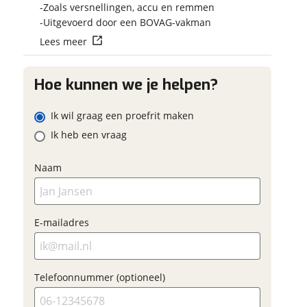
L 2026
Vraag mijn res
Zoals versnellingen, accu en remmen
ouw contactgegevens
ouw vraag
aan
Uitgevoerd door een BOVAG-vakman
raag
aam
Lees meer
viaBOVAG.nl verw
viaBOVAG -
persoonsgegevens om je
veilig en
Hoe kunnen we je helpen?
goed mogelijk bij de a
-mailadres
brengen. Lees hier meer
vertrouwd
privacyverklari
Ik wil graag een proefrit maken
aam
Ik heb een vraag
elefoonnummer (optioneel)
Naam
-mailadres
Vraag mijn proefrit
E-mailadres
aan
elefoonnummer (optioneel)
viaBOVAG.nl verwerkt je
Telefoonnummer (optioneel)
ersoonsgegevens om je aanvraag zo
goed mogelijk bij de aanbieder te