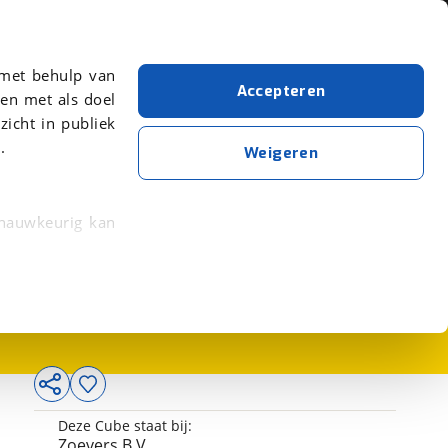
Over viaBOVAG.nl
er meer over in onze
 met behulp van
Accepteren
en met als doel
zicht in publiek
.
Weigeren
 nauwkeurig kan
2.699,-
 eigenschappen
rkeuren in het
trekken in de
lijke ervaring.
Deze Cube staat bij:
ytische cookies
Zoevers B.V.