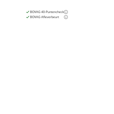
Nieuw of occasion
Nieuw
BOVAG 40-Puntencheck
BOVAG Afleverbeurt
E-bike
Elektrisch?
Ja, E-bike
Motormerk
Bosch
Type aandrijving
Trapas