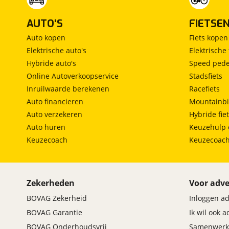
AUTO'S
FIETSE
Auto kopen
Fiets kopen
Elektrische auto's
Elektrische 
Hybride auto's
Speed pede
Online Autoverkoopservice
Stadsfiets
Inruilwaarde berekenen
Racefiets
Auto financieren
Mountainbi
Auto verzekeren
Hybride fie
Auto huren
Keuzehulp 
Keuzecoach
Keuzecoac
Zekerheden
Voor adve
BOVAG Zekerheid
Inloggen a
BOVAG Garantie
Ik wil ook 
BOVAG Onderhoudsvrij
Samenwerk