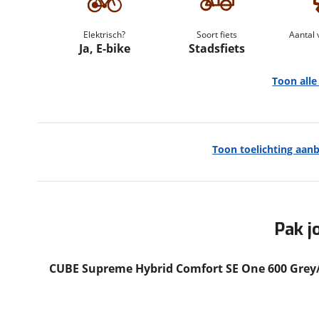
om de site continu te v
technologie die je gedr
Elektrisch?
Soort fiets
Aantal 
weten? Bekijk onze
disc
Ja, E-bike
Stadsfiets
en beperkte analytis
Toon all
voorkeurenpagina
.
Toon toelichting aan
Algemeen
Merk
Cube
Model
Supreme Hybrid Comfort
SE One 600 Grey/Chrome
Pak j
Modeljaar
2026
Soort fiets
Stadsfiets
CUBE Supreme Hybrid Comfort SE One 600 Gre
Frametype
Dames
Framehoogte
58 cm
Wielmaat
28 inch