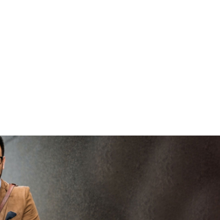
b
vertrouwd
viaBOVAG -
p
veilig en
b
vertrouwd