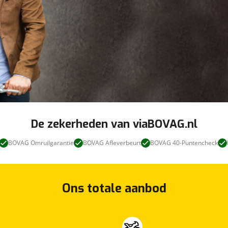
De zekerheden van viaBOVAG.nl
BOVAG Omruilgarantie
BOVAG Afleverbeurt
BOVAG 40-Puntencheck
Ons totale aanbod