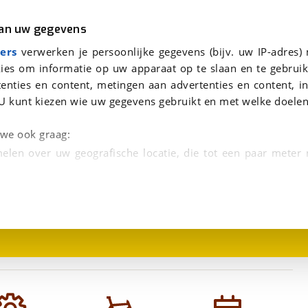
r
Kampeer
van uw gegevens
e beantwoorden.
viaBOVAG.nl verwerkt je persoonsgegevens om je aanvraag zo goed mogelijk bij de aanbieder te brengen. Lees hi
CUBE Supreme Hybrid Comfort SE One 600 Grey/Chrome Dames GREY/CHROME EE58 58cm EE L 2026
ers
verwerken je persoonlijke gegevens (bijv. uw IP-adres)
ies om informatie op uw apparaat op te slaan en te gebruik
enties en content, metingen aan advertenties en content, in
One 600 Grey/Chrome
U kunt kiezen wie uw gegevens gebruikt en met welke doelen
n we ook graag:
elen over uw geografische locatie, die tot een paar meter
1
/
1
entificeren door het actief te scannen op specifieke
 persoonlijke gegevens worden verwerkt en stel uw voo
unt uw toestemming op elk moment wijzigen of in
kbare technieken zorgen we voor een betere en meer persoon
en ervoor dat de website goed werkt. Ook gebruiken we anal