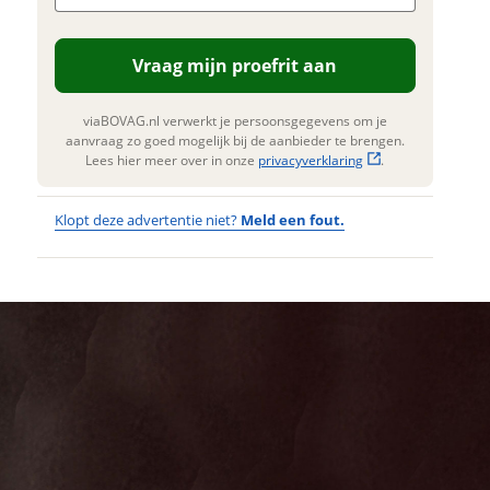
rengen. Lees hier meer over in onze
Verstuur mijn vraag
privacyverklaring
.
Vraag mijn proefrit aan
viaBOVAG.nl verwerkt je
ersoonsgegevens om je aanvraag zo
goed mogelijk bij de aanbieder te
viaBOVAG.nl verwerkt je persoonsgegevens om je
rengen. Lees hier meer over in onze
aanvraag zo goed mogelijk bij de aanbieder te brengen.
privacyverklaring
.
Lees hier meer over in onze
privacyverklaring
.
Klopt deze advertentie niet?
Meld een fout.
Wat
Wat is jou
opgevallen?
vervelend
dat je een
Wat klopt er
fout hebt
niet?
ontdekt.
CUBE
Kan je ons nog
Supreme