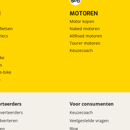
N
MOTOREN
Motor kopen
fietsen
Naked motoren
lecs
AllRoad motoren
Tourer motoren
Keuzecoach
ke
ts
e-bike
h
rteerders
Voor consumenten
dverteerders
Keuzecoach
adverteren
Veelgestelde vragen
en
Blog