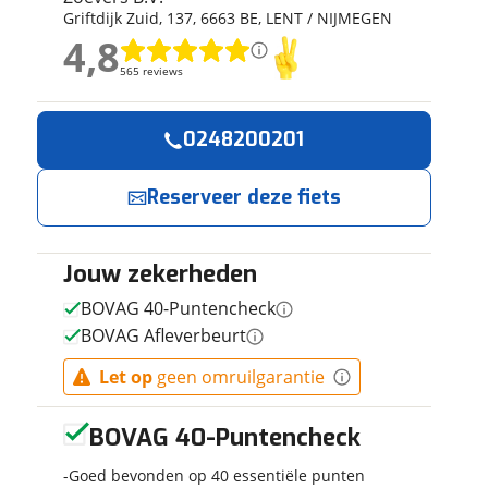
Griftdijk Zuid
,
137
,
6663 BE
,
LENT / NIJMEGEN
ruiken daarvoor
4,8
eme basis. Meer
4,8
lleen functionele
565 reviews
565 reviews
passen via de
Geen reviews gevonden
0248200201
Reserveer
Jouw contactg
nu!
Reserveer deze fiets
Naam
Ik heb interesse
in
Jouw zekerheden
E-mailadres
CUBE
BOVAG 40-Puntencheck
Supreme
BOVAG Afleverbeurt
Hybrid
Comfort SE
Zoevers B.V.
Let op
geen omruilgarantie
Telefoonnummer (op
One 600
neemt snel contact
Grey/Chrome
met je op.
Dames
BOVAG 40-Puntencheck
GREY/CHROME
EE58 58cm EE
Goed bevonden op 40 essentiële punten