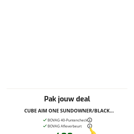
Pak jouw deal
CUBE AIM ONE SUNDOWNER/BLACK
SUNDOWNER/BLACK M M 2026
BOVAG 40-Puntencheck
BOVAG Afleverbeurt