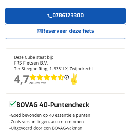
0786123300
Reserveer
nu!
Algemeen
Merk
Cube
Reserveer deze fiets
FRS Fietsen B.V.
neemt snel contact met je op.
Model
AIM ONE
SUNDOWNER/BLACK
Jouw contactgegevens
Modeljaar
2026
Deze Cube staat bij:
Soort fiets
Mountainbike
Naam
FRS Fietsen B.V.
Frametype
Unisex
Ter Steeghe Ring
,
1
,
3331LX
,
Zwijndrecht
Wielmaat
29 inch
4,7
4,7
Nieuw of occasion
E-mailadres
Nieuw
206 reviews
206 reviews
Geen reviews gevonden
BOVAG 40-Puntencheck
Telefoonnummer (optioneel)
Techniek
Goed bevonden op 40 essentiële punten
Transmissie
Derailleur
Zoals versnellingen, accu en remmen
Uitgevoerd door een BOVAG-vakman
Aantal versnellingen
16