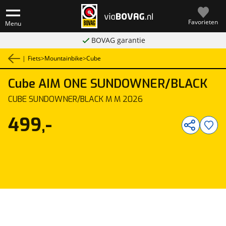
Favorieten
Menu
BOVAG garantie
|
Fiets
>
Mountainbike
>
Cube
Cube
AIM ONE SUNDOWNER/BLACK
1
/
1
CUBE SUNDOWNER/BLACK M M 2026
499,-