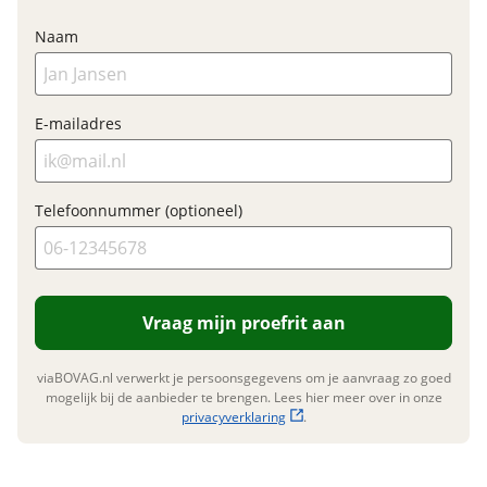
E-bike
Naam
Elektrisch?
Niet elektrisch
E-mailadres
Financieel
Prijs
€ 499,-
Telefoonnummer (optioneel)
BTW/marge
BTW
Bijtellingspercentage
7 %
Nieuwprijs
€ 499,-
Vraag mijn proefrit aan
viaBOVAG.nl verwerkt je persoonsgegevens om je aanvraag zo goed
Garanties
mogelijk bij de aanbieder te brengen. Lees hier meer over in onze
privacyverklaring
.
BOVAG Garantie
Fabrieksgarantie van
toepassing
Fabrieksgarantie
Ja