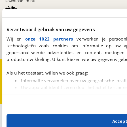
Download 'm nu.
viaBOVAG.nl
Verantwoord gebruik van uw gegevens
Kosterijland
15
3981 AJ
Bunnik
Wij en
onze 1022 partners
verwerken je persoonl
Een initiatief van
technologieën zoals cookies om informatie op uw a
BOVAG
gepersonaliseerde advertenties en content, metingen
productontwikkeling. U kunt kiezen wie uw gegevens gebr
Over viaBOVAG.nl
Disclaimer- en Privacyverklaring
Cookievoorkeuren
Vacatures
Als u het toestaat, willen we ook graag:
Informatie verzamelen over uw geografische locati
Uw apparaat identificeren door het actief te scann
Lees meer over hoe uw persoonlijke gegevens worden ve
U kunt uw toestemming op elk moment wijzigen of intrekk
Met cookies en vergelijkbare technieken zorgen we voor 
Accep
cookies zorgen ervoor dat de website goed werkt. Ook g