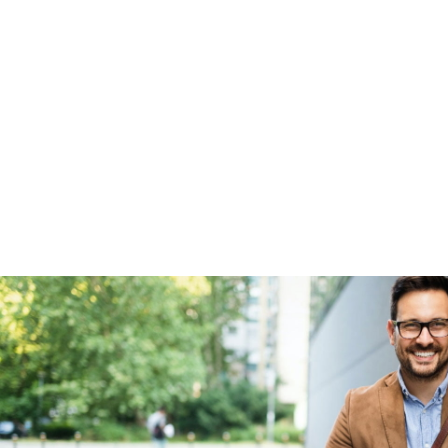
BOVAG Garantie
Fabrieksgarantie van
toepassing
Fabrieksgarantie
Ja