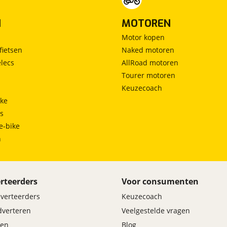
N
MOTOREN
Motor kopen
fietsen
Naked motoren
lecs
AllRoad motoren
Tourer motoren
Keuzecoach
ke
ts
e-bike
h
rteerders
Voor consumenten
dverteerders
Keuzecoach
adverteren
Veelgestelde vragen
en
Blog