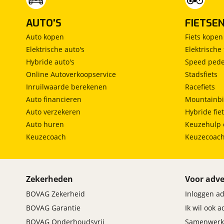
AUTO'S
FIETSE
Auto kopen
Fiets kopen
Elektrische auto's
Elektrische 
Hybride auto's
Speed pede
Online Autoverkoopservice
Stadsfiets
Inruilwaarde berekenen
Racefiets
Auto financieren
Mountainbi
Auto verzekeren
Hybride fie
Auto huren
Keuzehulp 
Keuzecoach
Keuzecoac
Zekerheden
Voor adve
BOVAG Zekerheid
Inloggen a
BOVAG Garantie
Ik wil ook 
BOVAG Onderhoudsvrij
Samenwerk