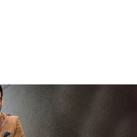
brenge
V
vertrouwd
viaBOVAG -
persoo
veilig en
goed
brenge
vertrouwd