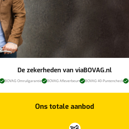
De zekerheden van viaBOVAG.nl
BOVAG Omruilgarantie
BOVAG Afleverbeurt
BOVAG 40-Puntencheck
Ons totale aanbod