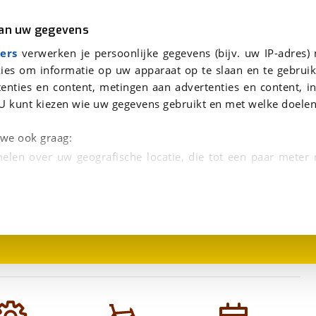
r
Kampeer
van uw gegevens
viaBOVAG.nl verwerkt je persoonsgegevens om je aanvraag zo goed mogelijk bij de aanbieder te brengen. Lees hi
ers
verwerken je persoonlijke gegevens (bijv. uw IP-adres)
ies om informatie op uw apparaat op te slaan en te gebruik
enties en content, metingen aan advertenties en content, in
U kunt kiezen wie uw gegevens gebruikt en met welke doelen
n we ook graag:
elen over uw geografische locatie, die tot een paar meter
1
/
1
entificeren door het actief te scannen op specifieke
 persoonlijke gegevens worden verwerkt en stel uw voo
unt uw toestemming op elk moment wijzigen of in
kbare technieken zorgen we voor een betere en meer persoon
en ervoor dat de website goed werkt. Ook gebruiken we anal