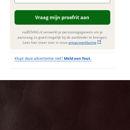
n. Lees hier meer over in onze
erstuur mijn vraag
privacyverklaring
.
Vraag mijn proefrit aan
viaBOVAG.nl verwerkt je
nsgegevens om je aanvraag zo
 mogelijk bij de aanbieder te
viaBOVAG.nl verwerkt je persoonsgegevens om je
n. Lees hier meer over in onze
aanvraag zo goed mogelijk bij de aanbieder te brengen.
privacyverklaring
.
Lees hier meer over in onze
privacyverklaring
.
Klopt deze advertentie niet?
Meld een fout.
Wat
Wat is jou
opgevallen?
vervelend
dat je een
Wat klopt er
fout hebt
niet?
ontdekt.
CORTINA E-
Kan je ons nog
Tide Heren