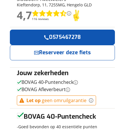
Kieftendorp
,
11
,
7255MG
,
Hengelo GLD
ruiken daarvoor
4,7
eme basis. Meer
4,7
lleen functionele
116 reviews
116 reviews
passen via de
Geen reviews gevonden
0575467278
Reserveer
Jouw contactgeg
nu!
Reserveer deze fiets
Naam
Ik heb
interesse in
Jouw zekerheden
E-mailadres
CORTINA E-
BOVAG 40-Puntencheck
Tide Heren
BOVAG Afleverbeurt
Aegean Blue
61cm 2026
Slotboom
Let op
geen omruilgarantie
Telefoonnummer (opti
Tweewielers
neemt snel
BOVAG 40-Puntencheck
contact met je
op.
Goed bevonden op 40 essentiële punten