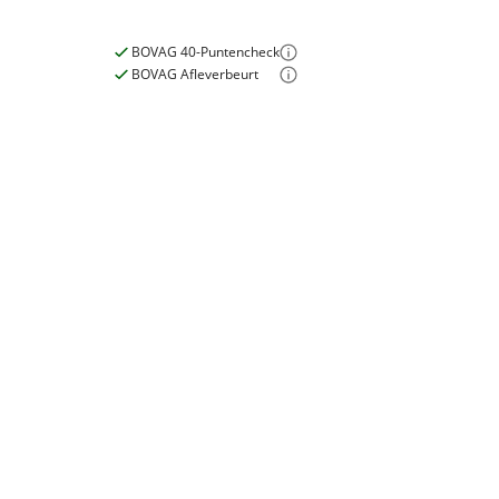
BOVAG 40-Puntencheck
Nieuwe accu
BOVAG Afleverbeurt
Inbegrepen
Meerprijs
:
€ 0,-
Wat is een nieuwe accu?
E-bike
Elektrisch?
Ja, E-bike
Motormerk
Cortina
Type aandrijving
Voorwiel
Garanties