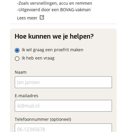
Vraag mijn reser
Zoals versnellingen, accu en remmen
 contactgegevens
w vraag
aan
Uitgevoerd door een BOVAG-vakman
Lees meer
viaBOVAG.nl verwerk
viaBOVAG -
persoonsgegevens om je a
veilig en
Hoe kunnen we je helpen?
goed mogelijk bij de aan
ladres
brengen. Lees hier meer o
vertrouwd
privacyverklaring
Ik wil graag een proefrit maken
m
Ik heb een vraag
oonnummer (optioneel)
Naam
ladres
raag mijn proefrit
E-mailadres
aan
oonnummer (optioneel)
viaBOVAG.nl verwerkt je
Telefoonnummer (optioneel)
nsgegevens om je aanvraag zo
mogelijk bij de aanbieder te