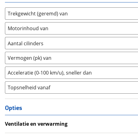
DS
(
496
)
Trekgewicht (geremd) van
Estrima
(
2
)
Etalian
(
0
)
Motorinhoud van
Farizon
(
3
)
Ferrari
(
15
)
Aantal cilinders
Fiat
(
2469
)
2
(
0
)
Vermogen (pk) van
Ford
(
8559
)
3
(
0
)
Ford USA
(
3
)
4
(
2
)
Acceleratie (0-100 km/u), sneller dan
Geely
(
125
)
5
(
0
)
Genesis
(
17
)
Topsnelheid vanaf
6
(
0
)
GMC
(
4
)
8
(
0
)
Goupil
(
2
)
10+
(
0
)
Opties
Honda
(
566
)
Hongqi
(
13
)
Ventilatie en verwarming
Hyundai
(
3681
)
Climate Control
Ineos
(
4
)