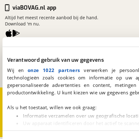
viaBOVAG.nl app
Altijd het meest recente aanbod bij de hand.
Download 'm nu.
viaBOVAG.nl
Kosterijland
15
Verantwoord gebruik van uw gegevens
3981 AJ
Bunnik
Een initiatief van
Wij en
onze 1022 partners
verwerken je persoonl
BOVAG
technologieën zoals cookies om informatie op uw a
gepersonaliseerde advertenties en content, metingen
productontwikkeling. U kunt kiezen wie uw gegevens gebr
Over viaBOVAG.nl
Disclaimer- en Privacyverklaring
Cookievoorkeuren
Vacatures
Als u het toestaat, willen we ook graag:
Informatie verzamelen over uw geografische locati
Uw apparaat identificeren door het actief te scann
Lees meer over hoe uw persoonlijke gegevens worden ve