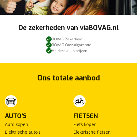
De zekerheden van viaBOVAG.nl
BOVAG Zekerheid
BOVAG Omruilgarantie
Heldere all-in prijzen
Ons totale aanbod
AUTO'S
FIETSEN
Auto kopen
Fiets kopen
Elektrische auto's
Elektrische fietsen