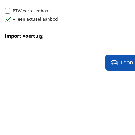
Ligier
(
91
)
BTW verrekenbaar
Lincoln
(
1
)
Alleen actueel aanbod
LINKTOUR
(
6
)
Lotus
(
12
)
Import voertuig
Lynk & Co
(
1015
)
Nee
(
2
)
Lynk & Co DTM Shadow Edition
(
1
)
LYNKenCO
(
1
)
Toon
MAN
(
20
)
Maserati
(
48
)
Max Mobiel
(
1
)
Maxus
(
96
)
Maybach
(
2
)
Mazda
(
2860
)
McLaren
(
4
)
Mega
(
1
)
Mercedes-Benz
(
8106
)