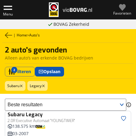
Favorieten
Menu
BOVAG Zekerheid
|
Home
>
Auto's
2 auto's gevonden
Alleen auto’s van erkende BOVAG bedrijven
2
Filteren
Opslaan
Subaru
Legacy
Sorteer resultaten
Subaru
Legacy
2.0R Executive Automaat "YOUNGTIMER"
138.575 km
03-2007