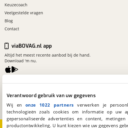
Keuzecoach
Veelgestelde vragen
Blog
Contact
viaBOVAG.nl app
Altijd het meest recente aanbod bij de hand.
Download 'm nu.
viaBOVAG.nl
Kosterijland
15
Verantwoord gebruik van uw gegevens
3981 AJ
Bunnik
Een initiatief van
Wij en
onze 1022 partners
verwerken je persoonl
BOVAG
technologieën zoals cookies om informatie op uw a
gepersonaliseerde advertenties en content, metingen
productontwikkeling. U kunt kiezen wie uw gegevens gebr
Over viaBOVAG.nl
Disclaimer- en Privacyverklaring