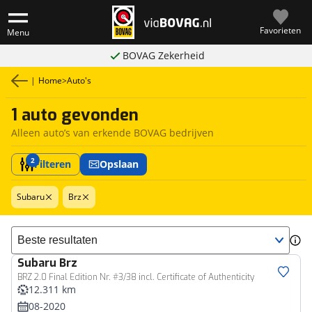
Favorieten
Menu
BOVAG Zekerheid
|
Home
>
Auto's
1 auto gevonden
Alleen auto’s van erkende BOVAG bedrijven
2
Filteren
Opslaan
Subaru
Brz
Sorteer resultaten
Subaru
Brz
BRZ 2.0 Final Edition Nr. #3/38 incl. Certificate of Authenticity
12.311 km
08-2020