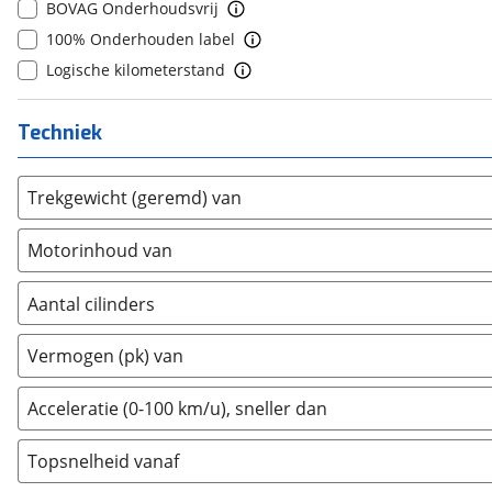
BOVAG Onderhoudsvrij
Daimler
(
2
)
10+
(
0
)
100% Onderhouden label
DFSK
(
21
)
Logische kilometerstand
Dodge
(
110
)
Dongfeng
(
90
)
Techniek
Donkervoort
(
1
)
DS
(
485
)
Trekgewicht (geremd) van
Estrima
(
2
)
Etalian
(
0
)
Motorinhoud van
Farizon
(
3
)
Ferrari
(
15
)
Aantal cilinders
Fiat
(
2460
)
2
(
0
)
Vermogen (pk) van
Ford
(
8548
)
3
(
0
)
Ford USA
(
3
)
4
(
1
)
Acceleratie (0-100 km/u), sneller dan
Geely
(
128
)
5
(
0
)
Genesis
(
18
)
Topsnelheid vanaf
6
(
0
)
GMC
(
4
)
8