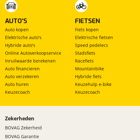
AUTO'S
FIETSEN
Auto kopen
Fiets kopen
Elektrische auto's
Elektrische fietsen
Hybride auto's
Speed pedelecs
Online Autoverkoopservice
Stadsfiets
Inruilwaarde berekenen
Racefiets
Auto financieren
Mountainbike
Auto verzekeren
Hybride fiets
Auto huren
Keuzehulp e-bike
Keuzecoach
Keuzecoach
Zekerheden
BOVAG Zekerheid
BOVAG Garantie