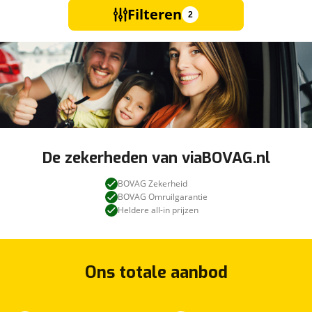
Filteren
2
De zekerheden van viaBOVAG.nl
BOVAG Zekerheid
BOVAG Omruilgarantie
Heldere all-in prijzen
Ons totale aanbod