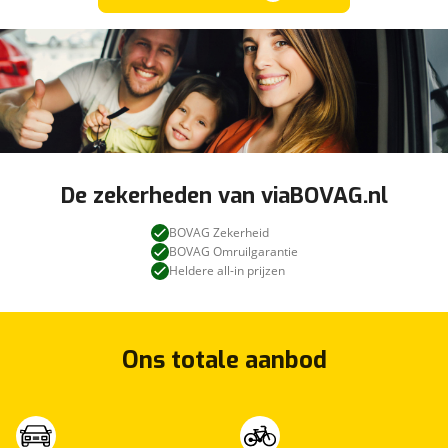
De zekerheden van viaBOVAG.nl
BOVAG Zekerheid
BOVAG Omruilgarantie
Heldere all-in prijzen
Ons totale aanbod