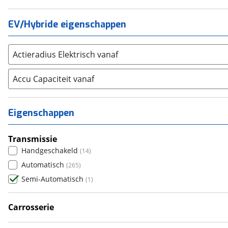
Suzuki
(
1
)
EV/Hybride eigenschappen
Toyota
(
9
)
Volkswagen
(
19
)
Actieradius Elektrisch vanaf
Volvo
(
11
)
Alle merken
Abarth
Accu Capaciteit vanaf
(
0
)
Aiways
(
0
)
Aixam
(
0
)
Eigenschappen
Alfa Romeo
(
5
)
Alpina
(
0
)
Transmissie
Alpine
(
0
)
Handgeschakeld
(
14
)
Aston Martin
(
0
)
Automatisch
(
265
)
Audi
(
11
)
Semi-Automatisch
(
1
)
Austin
(
0
)
Auto Union
Carrosserie
(
0
)
Hatchback
(
1
)
Benimar
(
0
)