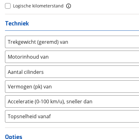
DFSK
(
0
)
Logische kilometerstand
10+
(
0
)
Dodge
(
0
)
Dongfeng
(
0
)
Techniek
Donkervoort
(
0
)
DS
(
0
)
Trekgewicht (geremd) van
Estrima
(
0
)
Etalian
Motorinhoud van
(
0
)
Farizon
(
0
)
Aantal cilinders
Ferrari
(
0
)
2
(
0
)
Fiat
(
7
)
Vermogen (pk) van
3
(
1
)
Ford
(
6
)
4
(
0
)
Ford USA
(
0
)
Acceleratie (0-100 km/u), sneller dan
5
(
0
)
Geely
(
0
)
Topsnelheid vanaf
6
(
0
)
Genesis
(
0
)
8
(
0
)
GMC
(
0
)
10+
(
0
)
Goupil
(
0
)
Opties