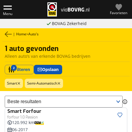
Favorieten
Menu
BOVAG Zekerheid
|
Home
>
Auto's
1 auto gevonden
Alleen auto’s van erkende BOVAG bedrijven
2
Filteren
Opslaan
Smart
Semi-Automatisch
Sorteer resultaten
Smart
Forfour
forfour 1.0 Passion
120.992 km
06-2017