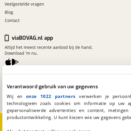
Veelgestelde vragen
Blog
Contact
viaBOVAG.nl app
Altijd het meest recente aanbod bij de hand.
Download 'm nu.
viaBOVAG.nl
Kosterijland
15
Verantwoord gebruik van uw gegevens
3981 AJ
Bunnik
Een initiatief van
Wij en
onze 1022 partners
verwerken je persoonl
BOVAG
technologieën zoals cookies om informatie op uw a
gepersonaliseerde advertenties en content, metingen
productontwikkeling. U kunt kiezen wie uw gegevens gebr
Over viaBOVAG.nl
Disclaimer- en Privacyverklaring
Cookievoorkeuren
Vacatures