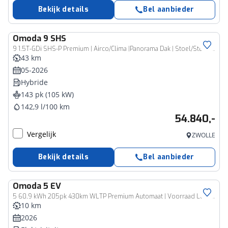
Bekijk details
Bel aanbieder
Omoda
9 SHS
9 1.5T-GDi SHS-P Premium | Airco/Clima |Panorama Dak | Stoel/Stuur verwarming | Rondom Camera | LM Velgen |
43 km
05-2026
Hybride
143 pk (105 kW)
142,9 l/100 km
54.840,-
Vergelijk
ZWOLLE
Bekijk details
Bel aanbieder
Omoda
5 EV
5 60,9 kWh 205pk 430km WLTP Premium Automaat | Voorraad Leverbaar | 7 jaar Garantie | Schuif-kanteldak | SONY Audio | Adaptieve Cruisecontrol |
10 km
2026