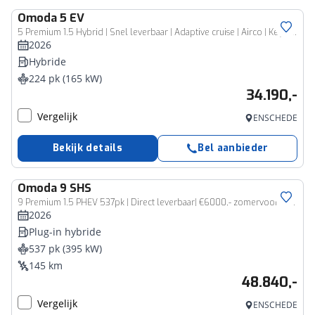
Omoda
5 EV
5 Premium 1.5 Hybrid | Snel leverbaar | Adaptive cruise | Airco | Keyless | 360 cam | CarPlay
2026
Hybride
224 pk (165 kW)
34.190,-
Vergelijk
ENSCHEDE
Bekijk details
Bel aanbieder
Omoda
9 SHS
9 Premium 1.5 PHEV 537pk | Direct leverbaar| €6000,- zomervoordeel* | Adaptive cruise | Leder | Pano dak | HUD | 360 cam | Keyless | 20 inch
2026
Plug-in hybride
537 pk (395 kW)
145 km
48.840,-
Vergelijk
ENSCHEDE