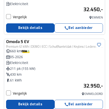
Elektriciteit
32.450,-
Vergelijk
EMMEN
Bekijk details
Bel aanbieder
Omoda
5 EV
Premium 61 kWh | DEMO | ECC | Schuif/kanteldak | Keyless | Lederen bekleding | Stoel & Stuurverwarming | Navigatie | 7 Jaar fabrieksgarantie
660 km
05-2026
Elektriciteit
211 pk (155 kW)
430 km
61 kWh
32.950,-
Vergelijk
EMMELOORD
Bekijk details
Bel aanbieder