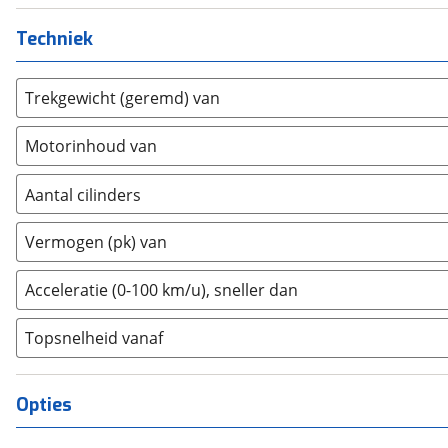
Fiat
(
536
)
Techniek
Ford
(
1917
)
Ford USA
(
0
)
Trekgewicht (geremd) van
Geely
(
29
)
Genesis
(
6
)
Motorinhoud van
GMC
(
3
)
Goupil
(
0
)
Aantal cilinders
Honda
(
91
)
2
(
0
)
Vermogen (pk) van
Hongqi
(
3
)
3
(
0
)
Hummer
(
0
)
4
(
32
)
Acceleratie (0-100 km/u), sneller dan
Hyundai
(
711
)
5
(
0
)
Ineos
(
1
)
Topsnelheid vanaf
6
(
0
)
Infiniti
(
4
)
8
(
0
)
Isuzu
(
1
)
10+
(
0
)
Opties
Iveco
(
2
)
JAC
(
1
)