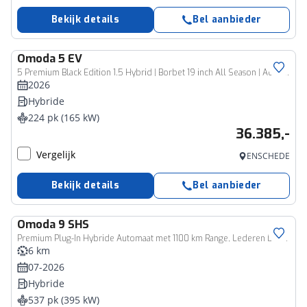
Bekijk details
Bel aanbieder
Omoda
5 EV
5 Premium Black Edition 1.5 Hybrid | Borbet 19 inch All Season | Adaptive cruise | Airco | Keyless | 360 cam | CarPlay
2026
Hybride
224 pk (165 kW)
36.385,-
Vergelijk
ENSCHEDE
Bekijk details
Bel aanbieder
Omoda
9 SHS
Premium Plug-In Hybride Automaat met 1100 km Range, Lederen bekleding, Elektrsiche stoelverstelling voor en achter Nu met 3500 euro zomervoordeel!
6 km
07-2026
Hybride
537 pk (395 kW)