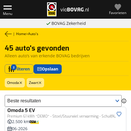
Favorieten
Menu
BOVAG Zekerheid
|
Home
>
Auto's
45 auto's gevonden
Alleen auto’s van erkende BOVAG bedrijven
2
Filteren
Opslaan
Omoda
Zwart
Sorteer resultaten
Omoda
5 EV
Premium 61 kWh *DEMO* - Stoel/Stuurwiel verwarming - Schuif/Kanteldak - Navigatie - Adaptief Cruise Conrole - WLTP 402 KM - 7 Jaar fabrieksgarantie
2.500 km
06-2026