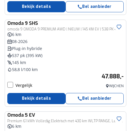
Bekijk details
Bel aanbieder
Omoda
9 SHS
omoda 9 OMODA 9 PREMIUM AWD | NIEUW | 145 KM EV | 538 PK 4WD 4X4
6 km
08-2026
Plug-in hybride
537 pk (395 kW)
145 km
58,8 l/100 km
47.888,-
Vergelijk
WIJCHEN
Bekijk details
Bel aanbieder
Omoda
5 EV
Premium 61 kWh Volledig Elektrisch met 430 km WLTP RANGE, Lederen bekleding en Stoelverwarming Nog 1 leverbaar uit voorraad met dit prijsvoordeel a € 3.000,=
6 km