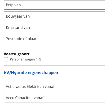
Mercedes-Benz
(
2532
)
Prijs van
Mini
(
678
)
Nissan
(
563
)
Bouwjaar van
Opel
(
1363
)
Km.stand van
Peugeot
(
1556
)
Renault
(
1692
)
Postcode of plaats
Seat
(
637
)
SKODA
(
933
)
Voertuigsoort
Suzuki
(
390
)
Personenwagen
(
45
)
Toyota
(
1339
)
Volkswagen
(
3291
)
EV/Hybride eigenschappen
Volvo
(
1909
)
Alle merken
Abarth
(
13
)
Actieradius Elektrisch vanaf
Aiways
(
0
)
Aixam
Accu Capaciteit vanaf
(
2
)
Alfa Romeo
(
82
)