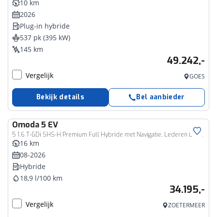
10 km
2026
Plug-in hybride
537 pk (395 kW)
145 km
49.242,-
Vergelijk
GOES
Bekijk details
Bel aanbieder
Omoda
5 EV
5 1.6 T-GDi SHS-H Premium Full Hybride met Navigatie, Lederen bekleding en Camera Nu met 3000 euro Inruil/WK-voordeel
16 km
08-2026
Hybride
18,9 l/100 km
34.195,-
Vergelijk
ZOETERMEER