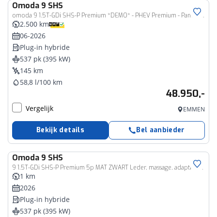
Omoda
9 SHS
omoda 9 1.5T-GDi SHS-P Premium *DEMO* - PHEV Premium - Panoramadak - 140km actieradius plug in hybride - Parkeerhulp voor en achter - 7 jaar fabrieksgarantie
2.500 km
06-2026
Plug-in hybride
537 pk (395 kW)
145 km
58,8 l/100 km
48.950,-
Vergelijk
EMMEN
Bekijk details
Bel aanbieder
Omoda
9 SHS
9 1.5T-GDi SHS-P Premium 5p MAT ZWART Leder, massage, adaptive cruise
1 km
2026
Plug-in hybride
537 pk (395 kW)