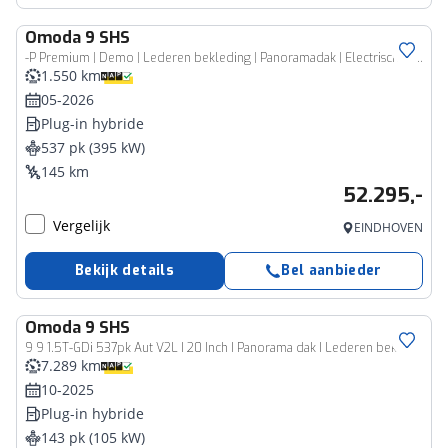
Omoda
9 SHS
-P Premium | Demo | Lederen bekleding | Panoramadak | Electrische stoelen met geheugen | Sony audio systeem| 360 graden camera |
1.550 km
05-2026
Plug-in hybride
537 pk (395 kW)
145 km
52.295,-
Vergelijk
EINDHOVEN
Bekijk details
Bel aanbieder
Omoda
9 SHS
9 9 1.5T-GDi 537pk Aut V2L I 20 Inch I Panorama dak I Lederen bekleding I Apple Carplay I 540 HD Surround view camera
7.289 km
10-2025
Plug-in hybride
143 pk (105 kW)