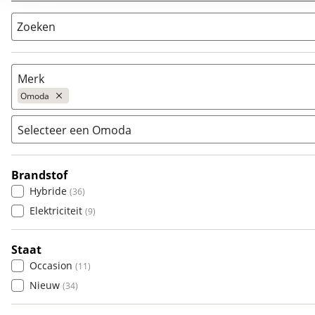
Zoeken
Merk
Omoda
Selecteer een Omoda
Populair
Audi
(
1916
)
Brandstof
5
(
0
)
BMW
(
3841
)
Hybride
(
36
)
5 EV
(
14
)
Citroën
(
764
)
Elektriciteit
(
9
)
5 SHS
(
3
)
Fiat
(
536
)
9 SHS
(
28
)
Ford
(
1917
)
Staat
Hyundai
(
711
)
Occasion
(
11
)
Kia
(
1976
)
Nieuw
(
34
)
Mazda
(
522
)