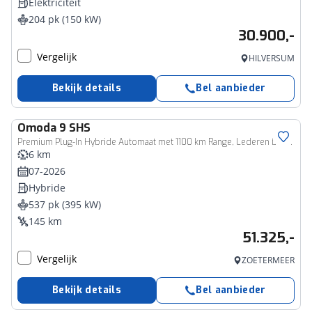
Elektriciteit
204 pk (150 kW)
30.900,-
Vergelijk
HILVERSUM
Bekijk details
Bel aanbieder
Omoda
9 SHS
Premium Plug-In Hybride Automaat met 1100 km Range, Lederen bekleding, Elektrsiche stoelverstelling voor en achter Nu met 3500 euro zomervoordeel!
6 km
07-2026
Hybride
537 pk (395 kW)
145 km
51.325,-
Vergelijk
ZOETERMEER
Bekijk details
Bel aanbieder