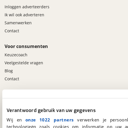
Inloggen adverteerders
Ik wil ook adverteren
Samenwerken
Contact
Voor consumenten
Keuzecoach
Veelgestelde vragen
Blog
Contact
viaBOVAG.nl app
Altijd het meest recente aanbod bij de hand.
Verantwoord gebruik van uw gegevens
Download 'm nu.
Wij en
onze 1022 partners
verwerken je persoonl
technologieën zoals cookies om informatie op uw a